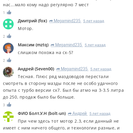
нас...мало кому надо регулярно 7 мест
1
Дмитрий
(
fox
)
Megamind235
5 лет назад
R
Мотор.
2
Максим
(
mztq
)
Megamind235
5 лет назад
R
слишком похожа на сх-5?
2
Андрей
(
Seven00
)
Megamind235
5 лет назад
R
Тесная. Плюс ряд маздоводов перестали
смотреть в сторону мазды после не особо удачного
опыта с турбо версии сх7. Был бы атмо на 3-3.5 литра
до 250, продаж было бы больше.
3
ФИО Болт.У.Н
(
bolt-un
)
Андрей
5 лет назад
R
При чем здесь тот мотор 2.3, если данный не
имеет с ним ничего общего, и технологии разные, и