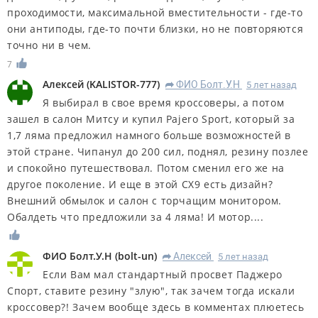
проходимости, максимальной вместительности - где-то
они антиподы, где-то почти близки, но не повторяются
точно ни в чем.
7
Алексей
(
KALISTOR-777
)
ФИО Болт.У.Н
5 лет назад
R
Я выбирал в свое время кроссоверы, а потом
зашел в салон Митсу и купил Pajero Sport, который за
1,7 ляма предложил намного больше возможностей в
этой стране. Чипанул до 200 сил, поднял, резину позлее
и спокойно путешествовал. Потом сменил его же на
другое поколение. И еще в этой CX9 есть дизайн?
Внешний обмылок и салон с торчащим монитором.
Обалдеть что предложили за 4 ляма! И мотор....
ФИО Болт.У.Н
(
bolt-un
)
Алексей
5 лет назад
R
Если Вам мал стандартный просвет Паджеро
Спорт, ставите резину "злую", так зачем тогда искали
кроссовер?! Зачем вообще здесь в комментах плюетесь