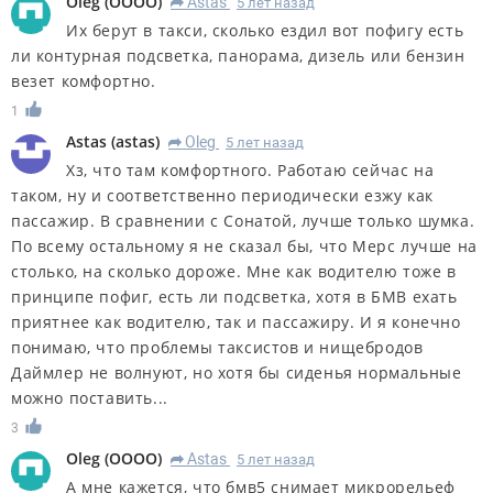
Oleg
(
OOOO
)
Astas
5 лет назад
R
Их берут в такси, сколько ездил вот пофигу есть
ли контурная подсветка, панорама, дизель или бензин
везет комфортно.
1
Astas
(
astas
)
Oleg
5 лет назад
R
Хз, что там комфортного. Работаю сейчас на
таком, ну и соответственно периодически езжу как
пассажир. В сравнении с Сонатой, лучше только шумка.
По всему остальному я не сказал бы, что Мерс лучше на
столько, на сколько дороже. Мне как водителю тоже в
принципе пофиг, есть ли подсветка, хотя в БМВ ехать
приятнее как водителю, так и пассажиру. И я конечно
понимаю, что проблемы таксистов и нищебродов
Даймлер не волнуют, но хотя бы сиденья нормальные
можно поставить...
3
Oleg
(
OOOO
)
Astas
5 лет назад
R
А мне кажется, что бмв5 снимает микрорельеф