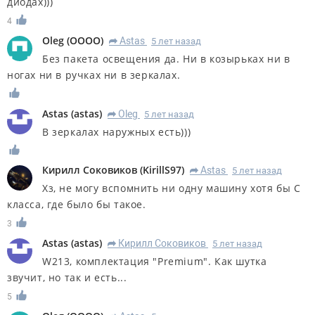
диодах)))
4
Oleg
(
OOOO
)
Astas
5 лет назад
R
Без пакета освещения да. Ни в козырьках ни в
ногах ни в ручках ни в зеркалах.
Astas
(
astas
)
Oleg
5 лет назад
R
В зеркалах наружных есть)))
Кирилл Соковиков
(
KirillS97
)
Astas
5 лет назад
R
Хз, не могу вспомнить ни одну машину хотя бы С
класса, где было бы такое.
3
Astas
(
astas
)
Кирилл Соковиков
5 лет назад
R
W213, комплектация "Premium". Как шутка
звучит, но так и есть...
5