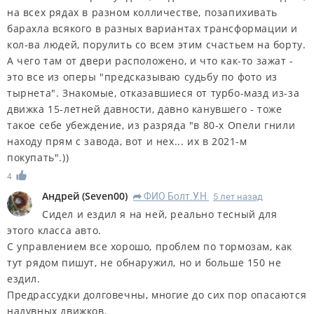
на всех рядах в разном колличестве, позапихивать
барахла всякого в разных вариантах трансформации и
кол-ва людей, порулить со всем этим счастьем на борту.
А чего там от двери расположено, и что как-то зажат -
это все из оперы "предсказываю судьбу по фото из
тырнета". Знакомые, отказавшиеся от турбо-мазд из-за
движка 15-летней давности, давно канувшего - тоже
такое себе убеждение, из разряда "в 80-х Опели гнили
находу прям с завода, вот и нех... их в 2021-м
покупать".))
4
Андрей
(
Seven00
)
ФИО Болт.У.Н
5 лет назад
R
Сидел и ездил я на ней, реально тесный для
этого класса авто.
С управлением все хорошо, проблем по тормозам, как
тут рядом пишут, не обнаружил, но и больше 150 не
ездил.
Предрассудки долговечны, многие до сих пор опасаются
надувных движков.