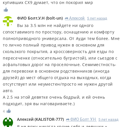
купивших CX9 думает, что он покорил мир
ФИО Болт.У.Н
(
bolt-un
)
Алексей
5 лет назад
R
Вы за 3.5 млн не найдете ни одного
сопоставимого по простору, оснащению и комфорту
полноприводного универсала. От Ауди тем более. Мне
то лично полный привод нужен в основном для
скользкого покрытия, а кроссоверность для езды по
пересеченке (относительно бугристой), или сьездов с
асфальтовых дорог на проселочные. Семиместность-
для перевозки в основном родственников (иногда
друзей) до мест общего отдыха на выходных, когда
отсутствует или неуместен/просто не нужен другой
авто.
А 2.5 на этой девятке очень бодрый, и ей очень
подходит, зря вы наговариваете.)
4
Алексей
(
KALISTOR-777
)
ФИО Болт.У.Н
5 лет назад
R
Я не вожу никогда кроме себя и девушки +