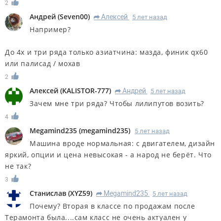
2
Андрей
(
Seven00
)
Алексей
5 лет назад
R
Например?
До 4х и три ряда только азиатчина: мазда, финик qx60
или палисад / мохав
2
Алексей
(
KALISTOR-777
)
Андрей
5 лет назад
R
Зачем мне три ряда? Чтобы лилипутов возить?
4
Megamind235
(
megamind235
)
5 лет назад
Машина вроде нормальная: с двигателем, дизайн
яркий, опции и цена невысокая - а народ не берёт. Что
не так?
3
Станислав
(
XYZ59
)
Megamind235
5 лет назад
R
Почему? Вторая в классе по продажам после
Терамонта была....сам класс не очень актуален у