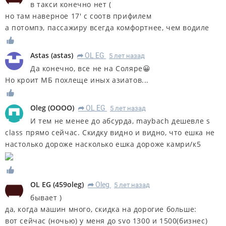
в такси конечно нет (
но там наверное 17' с соотв прифилем
а потомпэ, пассажиру всегда комфортнее, чем водиле
Astas
(
astas
)
OL EG
5 лет назад
R
Да конечно, все не на Соляре😀
Но кроит МБ похлеще иных азиатов...
Oleg
(
OOOO
)
OL EG
5 лет назад
R
И тем не менее до абсурда, maybach дешевле s
class прямо сейчас. Скидку видно и видно, что ешка не
настолько дороже насколько ешка дороже камри/к5
OL EG
(
459oleg
)
Oleg
5 лет назад
R
бывает )
да, когда машин много, скидка на дорогие больше:
вот сейчас (ночью) у меня до svo 1300 и 1500(бизнес)