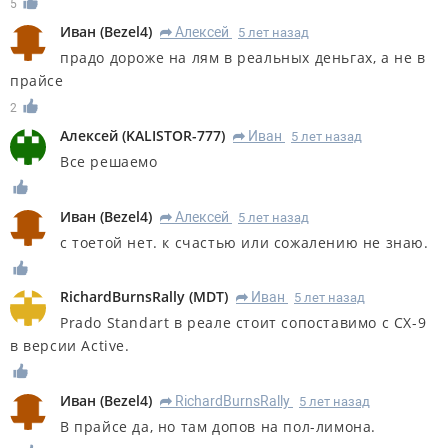
5
Иван
(
Bezel4
)
Алексей
5 лет назад
R
прадо дороже на лям в реальных деньгах, а не в
прайсе
2
Алексей
(
KALISTOR-777
)
Иван
5 лет назад
R
Все решаемо
Иван
(
Bezel4
)
Алексей
5 лет назад
R
с тоетой нет. к счастью или сожалению не знаю.
RichardBurnsRally
(
MDT
)
Иван
5 лет назад
R
Prado Standart в реале стоит сопоставимо с CX-9
в версии Active.
Иван
(
Bezel4
)
RichardBurnsRally
5 лет назад
R
В прайсе да, но там допов на пол-лимона.