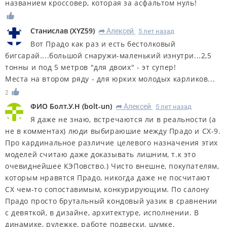
названием кроссовер, которая за асфальтом нуль!
Станислав
(
XYZ59
)
Алексей
5 лет назад
R
Вот Прадо как раз и есть бестолковый
бигсарай....большой снаружи-маленький изнутри...2,5
тонны и под 5 метров "для двоих" - эт супер!
Места на втором ряду - для юрких молодых карликов...
2
ФИО Болт.У.Н
(
bolt-un
)
Алексей
5 лет назад
R
Я даже не знаю, встречаются ли в реальности (а
не в комментах) люди выбираюшие между Прадо и СХ-9.
Про кардинальное различие целевого назначения этих
моделей считаю даже доказывать лишним, т.к это
очевиднейшее КЭПовство.) Чисто внешне, покупателям,
которым нравятся Прадо, никогда даже не посчитают
СХ чем-то сопоставимым, конкурирующим. По салону
Прадо просто брутальный кондовый уазик в сравнении
с девяткой, в дизайне, архитектуре, исполнении. В
динамике, рулежке, работе подвески, шумке,