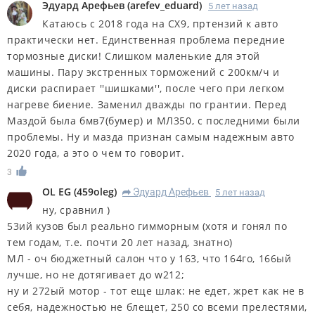
Эдуард Арефьев
(
arefev_eduard
)
5 лет назад
Катаюсь с 2018 года на СХ9, пртензий к авто
практически нет. Единственная проблема передние
тормозные диски! Слишком маленькие для этой
машины. Пару экстренных торможений с 200км/ч и
диски распирает ''шишками'', после чего при легком
нагреве биение. Заменил дважды по грантии. Перед
Маздой была бмв7(бумер) и МЛ350, с последними были
проблемы. Ну и мазда признан самым надежным авто
2020 года, а это о чем то говорит.
3
OL EG
(
459oleg
)
Эдуард Арефьев
5 лет назад
R
ну, сравнил )
53ий кузов был реально гимморным (хотя и гонял по
тем годам, т.е. почти 20 лет назад, знатно)
МЛ - оч бюджетный салон что у 163, что 164го, 166ый
лучше, но не дотягивает до w212;
ну и 272ый мотор - тот еще шлак: не едет, жрет как не в
себя, надежностью не блещет, 250 со всеми прелестями,