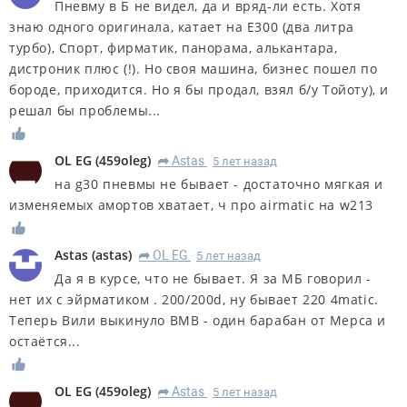
Пневму в Б не видел, да и вряд-ли есть. Хотя
знаю одного оригинала, катает на E300 (два литра
турбо), Спорт, фирматик, панорама, алькантара,
дистроник плюс (!). Но своя машина, бизнес пошел по
бороде, приходится. Но я бы продал, взял б/у Тойоту), и
решал бы проблемы...
OL EG
(
459oleg
)
Astas
5 лет назад
R
на g30 пневмы не бывает - достаточно мягкая и
изменяемых амортов хватает, ч про airmatic на w213
Astas
(
astas
)
OL EG
5 лет назад
R
Да я в курсе, что не бывает. Я за МБ говорил -
нет их с эйрматиком . 200/200d, ну бывает 220 4matic.
Теперь Вили выкинуло ВМВ - один барабан от Мерса и
остаётся...
OL EG
(
459oleg
)
Astas
5 лет назад
R