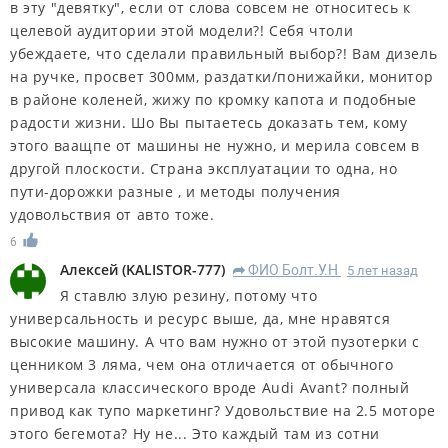
в эту "девятку", если от слова совсем не относитесь к
целевой аудитории этой модели?! Себя чтоли
убеждаете, что сделали правильный выбор?! Вам дизель
на ручке, просвет 300мм, раздатки/понижайки, монитор
в районе коленей, жижу по кромку капота и подобные
радости жизни. Шо Вы пытаетесь доказать тем, кому
этого ваащпе от машины не нужно, и мерила совсем в
другой плоскости. Страна эксплуатации то одна, но
пути-дорожки разные , и методы получения
удовольствия от авто тоже.
6
Алексей
(
KALISTOR-777
)
ФИО Болт.У.Н
5 лет назад
R
Я ставлю злую резину, потому что
универсальность и ресурс выше, да, мне нравятся
высокие машину. А что вам нужно от этой пузотерки с
ценником 3 ляма, чем она отличается от обычного
универсала классического вроде Audi Avant? полный
привод как тупо маркетинг? Удовольствие на 2.5 моторе
этого бегемота? Ну не... Это каждый там из сотни