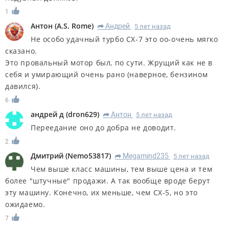
1
Антон
(
A.S. Rome
)
Андрей
5 лет назад
R
Не особо удачный турбо СХ-7 это оо-очень мягко
сказано.
Это провальный мотор был, по сути. Жрущий как не в
себя и умирающий очень рано (наверное, бензином
давился).
6
андрей д
(
dron629
)
Антон
5 лет назад
R
Переедание оно до добра не доводит.
2
Дмитрий
(
Nemo53817
)
Megamind235
5 лет назад
R
Чем выше класс машины, тем выше цена и тем
более "штучные" продажи. А так вообще вроде берут
эту машину. Конечно, их меньше, чем CX-5, но это
ожидаемо.
7