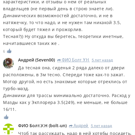
характеристики, и отзывы о нем от реальных
владельцев (не первый день в строю знаете ли).
Динамических возможностей достаточно, и не в
натяжечку, то что надо, и не нужен там никакой 3.5,
который будет тяжел и прожорлив.
Тесная?)) Ну откуда вы беретесь, теоретики инетные,
начитавшиеся таких же .
6
Андрей
(
Seven00
)
ФИО Болт.У.Н
5 лет назад
R
Да тесная она, сиденья 2 ряда далеко от двери
расположены, в 3м тесно. Спереди тоже как-то зажат.
Мотор другой, но есть знакомые которые отреклись от
турбо-мазд.
Динамики для трассы минимально достаточно. Расход у
Мазды как у Экплорера 3.5(249), не меньше, не больше
16/11.
ФИО Болт.У.Н
(
bolt-un
)
Андрей
5 лет назад
R
Чтоб так рассуждать, надо в ней хотябы посидеть,