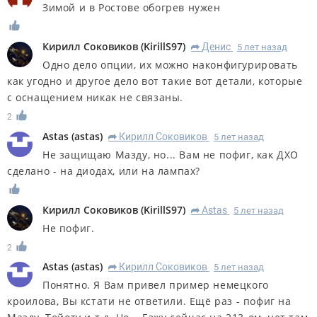
Зимой и в Ростове обогрев нужен
Кирилл Соковиков
(
KirillS97
)
Денис
5 лет назад
R
Одно дело опции, их можно наконфигурировать
как угодно и другое дело вот такие вот детали, которые
с оснащением никак не связаны.
2
Astas
(
astas
)
Кирилл Соковиков
5 лет назад
R
Не защищаю Мазду, но... Вам не пофиг, как ДХО
сделано - на диодах, или на лампах?
Кирилл Соковиков
(
KirillS97
)
Astas
5 лет назад
R
Не пофиг.
2
Astas
(
astas
)
Кирилл Соковиков
5 лет назад
R
Понятно. Я Вам привел пример немецкого
кроилова, Вы кстати не ответили. Ещё раз - пофиг на