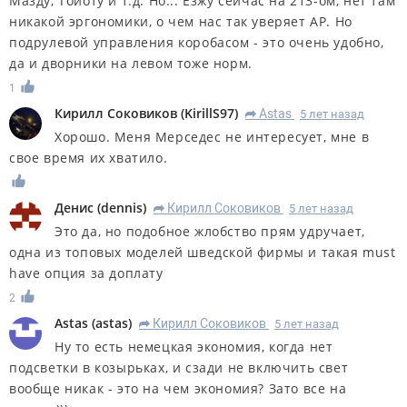
Мазду, Тойоту и т.д. Но... Езжу сейчас на 213-ом, нет там
никакой эргономики, о чем нас так уверяет АР. Но
подрулевой управления коробасом - это очень удобно,
да и дворники на левом тоже норм.
1
Кирилл Соковиков
(
KirillS97
)
Astas
5 лет назад
R
Хорошо. Меня Мерседес не интересует, мне в
свое время их хватило.
Денис
(
dennis
)
Кирилл Соковиков
5 лет назад
R
Это да, но подобное жлобство прям удручает,
одна из топовых моделей шведской фирмы и такая must
have опция за доплату
2
Astas
(
astas
)
Кирилл Соковиков
5 лет назад
R
Ну то есть немецкая экономия, когда нет
подсветки в козырьках, и сзади не включить свет
вообще никак - это на чем экономия? Зато все на