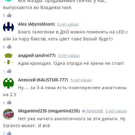
Все Мазды, продаваемые сейчас у нас,
выпускаются во Владивостоке.
5
Alex
(
AbyssMoon
)
5 лет назад
Благо галогенки в ДХО можно поменять на LED с
али за пару баксов, хоть цвет тоже белый будет)
6
андрей
(
andrei77
)
5 лет назад
Адов крокодил. Одна отрада не хрена не стоит
1
Алексей
(
KALISTOR-777
)
5 лет назад
Ну.... за 3-4 ляма есть поинтереснее азиатчины
на 2.5
2
Megamind235
(
megamind235
)
Алексей
5 лет назад
R
Нет уже ничего аналогичного за эти деньги. Ну
Sorento может. И всё
7