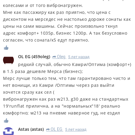
колесами и от того вибронагружен.
Мне как пассажиру как раз приятно, что цена с
дисконтом на мерседес не настолько дороже сонаты как
цены на сами машины. Сейчас произвольно ткнул
адрес комфорт+ 1035р, бизнес 1200р. А так безусловно
согласен, что соната/к5 едут приятно.
OL EG
(
459oleg
)
Oleg
5 лет назад
R
редкий случай, обычно Камри/Оптима (комфорт+)
в 1.5 раза дешевле Мерса (бизнес);
Мерс лучше только тем, что там гарантировано чисто и
нет вонищи, из Камри /Оптимы через раз выйти
хочется сразу как сел (
вибронагружен как раз w213, g30 даже на стандартных
19'runflat прилична, а на "нормальных"18' реально
комфортно; w213 на пневме наверное гуд, не ездил
Astas
(
astas
)
OL EG
5 лет назад
R