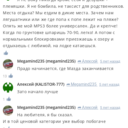
племяшки. Я не бомбила, не таксист для родственников.
Места отдыха? Мы ездим в дикие места. Зачем нам
лягушатники или же где попа к попе лежит на пляже?
Опять же мой MPS3 более универсален. Да и крепче!
Когда по грунтовке шпаришь 70-90, легко! А потом с
нормальными блокировками приезжаешь к озеру и
отдыхаешь с любимой, на лодке катаешься.
Megamind235
(
megamind235
)
Алексей
5 лет назад
R
Прадо начинается, где Мазда заканчивается
13
Алексей
(
KALISTOR-777
)
Megamind235
5 лет назад
R
Зато начало лучше
1
Megamind235
(
megamind235
)
Алексей
5 лет назад
R
На любителя, я бы сказал.
И в той ценовой категории уже выбор побогаче