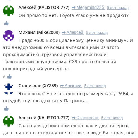
Алексей
(
KALISTOR-777
)
Megamind235
5 лет назад
R
Ой прямо то нет. Toyota Prado уже не продают?
Михаил
(
Mike2009
)
Алексей
5 лет назад
R
Прадо +500 к официальному ценнику минимум. И
это внедорожник со всеми вытекающими из этого
проходимостью, грузовой управляемостью и
тракторными ощущениями. СХ9 просто большой
полноприводный универсал.
6
Станислав
(
XYZ59
)
Алексей
5 лет назад
R
Это шютка? У него салон по размеру как у РАВ4, а
по удобству посадки как у Патриота..
Алексей
(
KALISTOR-777
)
Станислав
5 лет назад
R
Салон для двоих нормально. как и для пятерых,
да это и не позотерка даже в стоке, в виде бигсарая, под