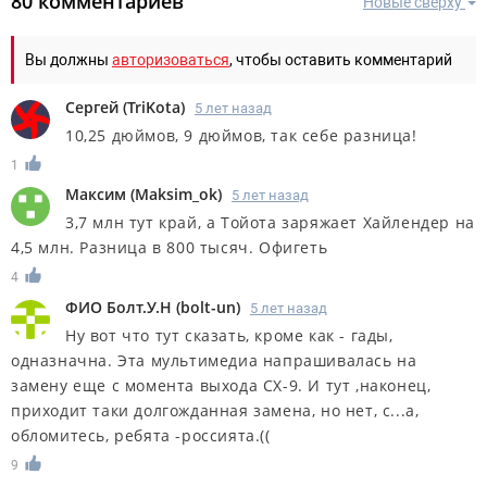
80 комментариев
Новые сверху
Вы должны
авторизоваться
, чтобы оставить комментарий
Сергей
(
TriKota
)
5 лет назад
10,25 дюймов, 9 дюймов, так себе разница!
1
Максим
(
Maksim_ok
)
5 лет назад
3,7 млн тут край, а Тойота заряжает Хайлендер на
4,5 млн. Разница в 800 тысяч. Офигеть
4
ФИО Болт.У.Н
(
bolt-un
)
5 лет назад
Ну вот что тут сказать, кроме как - гады,
одназначна. Эта мультимедиа напрашивалась на
замену еще с момента выхода СХ-9. И тут ,наконец,
приходит таки долгожданная замена, но нет, с...а,
обломитесь, ребята -россията.((
9