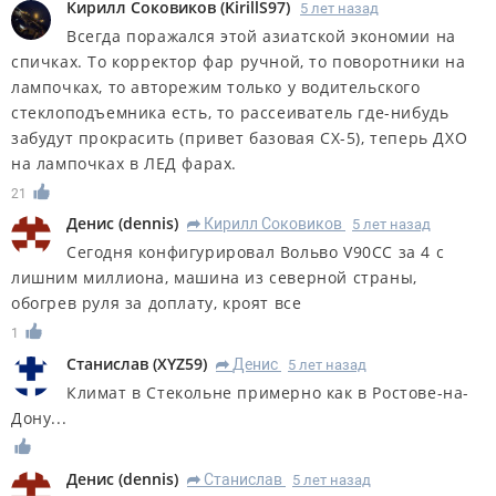
Кирилл Соковиков
(
KirillS97
)
5 лет назад
Всегда поражался этой азиатской экономии на
спичках. То корректор фар ручной, то поворотники на
лампочках, то авторежим только у водительского
стеклоподъемника есть, то рассеиватель где-нибудь
забудут прокрасить (привет базовая СХ-5), теперь ДХО
на лампочках в ЛЕД фарах.
21
Денис
(
dennis
)
Кирилл Соковиков
5 лет назад
R
Сегодня конфигурировал Вольво V90CC за 4 с
лишним миллиона, машина из северной страны,
обогрев руля за доплату, кроят все
1
Станислав
(
XYZ59
)
Денис
5 лет назад
R
Климат в Стекольне примерно как в Ростове-на-
Дону...
Денис
(
dennis
)
Станислав
5 лет назад
R