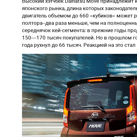
Высокий хэтчбек Daihatsu Move принадлежит к
японского рынка, длина которых законодатель
двигатель объемом до 660 «кубиков» может ра
полтора–два раза меньше, чем на полноценн
середнячок кей-сегмента: в прежние годы про
150—170 тысяч покупателей. Но в прошлом г
года рухнул до 66 тысяч. Реакцией на это ста