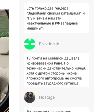
Есть только два гендера:
"Задолбали своими китайцами" и
"Ну и зачем нам эти
неактуальные в РФ западные
машины".
Pravdorub
Т8 почти на миллион дешевле
кривоввезеной Рав4. Но
технически действительно ничья.
Хотя с другой стороны икона
японского автопрома не смогла
победить заурядного китайца.
Hostage
Да, государство расходует