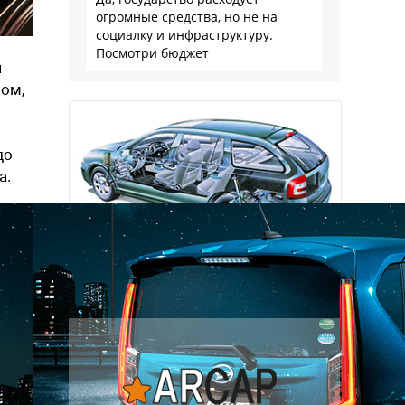
огромные средства, но не на
социалку и инфраструктуру.
Посмотри бюджет
я
лом,
до
а.
Наша экспертиза
подержанных автомобилей