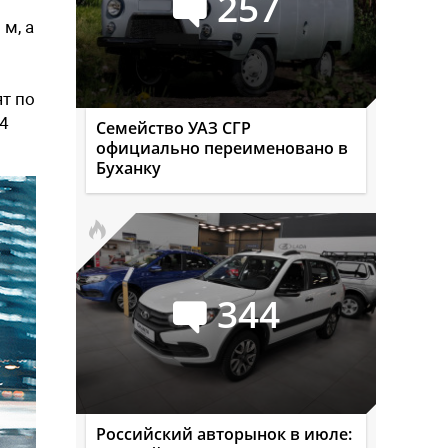
257
м, а
ят по
14
Семейство УАЗ СГР
официально переименовано в
Буханку
344
Российский авторынок в июле: