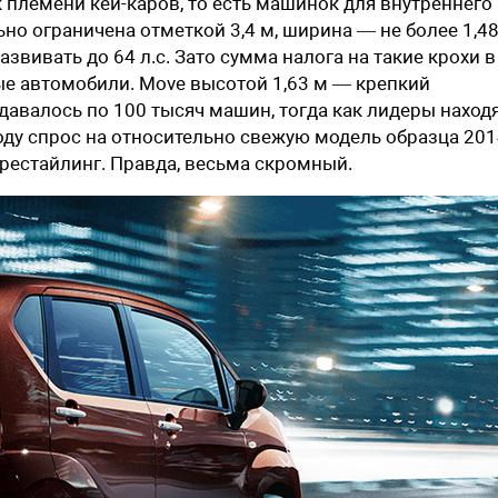
 племени кей-каров, то есть машинок для внутреннего
но ограничена отметкой 3,4 м, ширина — не более 1,48 
звивать до 64 л.с. Зато сумма налога на такие крохи в
ые автомобили. Move высотой 1,63 м — крепкий
давалось по 100 тысяч машин, тогда как лидеры наход
оду спрос на относительно свежую модель образца 20
л рестайлинг. Правда, весьма скромный.