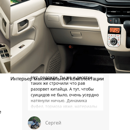
Alexey_S
То есть после поднятия НДС,
введения гигантского утиля, стали
строить больше дорог? И все
затевалось ради этого? А это
какие идиоты так думают?
SaleDirector
Нет, подожди. Ты же и десятки
Интерьер максимальной комплектации
таких же строчили что рав
разорвет китайца. А тут, чтобы
суицидов не было, очень усердно
натянули ничью. Динамика
фуфел, тормоза хвже, материалы
е
салона хуже. Не, …
Сергей