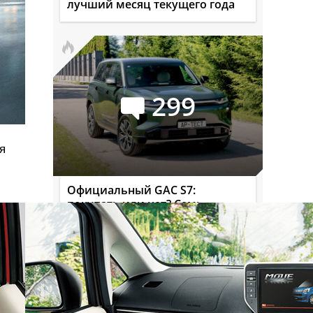
лучший месяц текущего года
299
я
Официальный GAC S7:
покупать или нет? Семь
мнений и замеры на полигоне
Сейчас обсуждают