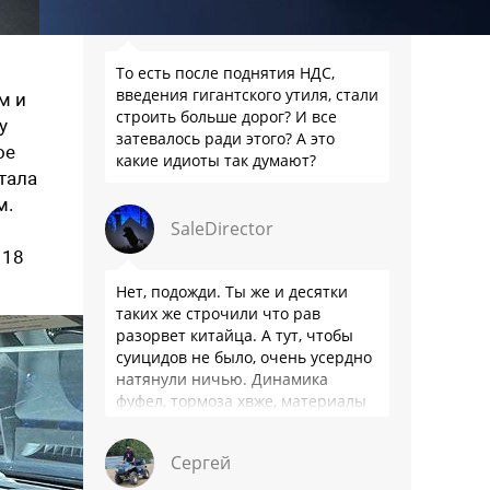
Alexey_S
То есть после поднятия НДС,
введения гигантского утиля, стали
м и
строить больше дорог? И все
у
затевалось ради этого? А это
ое
какие идиоты так думают?
тала
м.
SaleDirector
 18
Нет, подожди. Ты же и десятки
таких же строчили что рав
разорвет китайца. А тут, чтобы
суицидов не было, очень усердно
натянули ничью. Динамика
фуфел, тормоза хвже, материалы
салона хуже. Не, …
Сергей