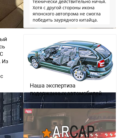
технически действительно ничья.
Хотя с другой стороны икона
японского автопрома не смогла
победить заурядного китайца.
ный
сь
ОС
. Из
 с
Наша экспертиза
подержанных автомобилей