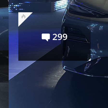
них лучше за 4 млн рублей?
299
Официальный GAC S7:
покупать или нет? Семь
мнений и замеры на полигоне
Сейчас обсуждают