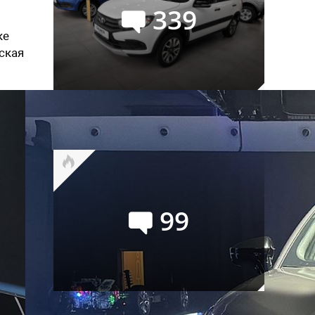
339
ке
ская
Российский авторынок в июле:
лучший месяц текущего года
99
Toyota RAV4 или Tenet T8: что из