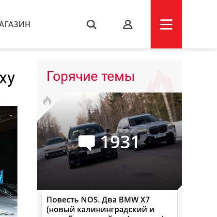
АГАЗИН
s
xy
Горячие темы
1931
Повесть NOS. Два BMW X7
(новый калининградский и