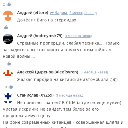
2
Андрей
(
ettore
)
Вадим
3 месяца назад
R
Донфенг Виго на стероидах
Андрей
(
Andreymsk79
)
3 месяца назад
Стремные пропорции, слабая техника…. Только
заградительные пошлины и помогут этим тойотам
новой волны….
1
Алексей Цыренов
(
AlexTsyren
)
3 месяца назад
Жалкая пародия на китайские автомобили :)))))
10
Станислав
(
XYZ59
)
3 месяца назад
Не понятно - зачем? В США (а где он еще нужен) -
чистая искричка не зайдёт, тем более за его
предполагаемую цену.
На фоне современных китайцев - совершенная шляпа и