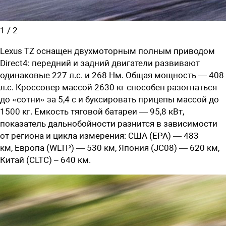
1
/
2
Lexus TZ оснащен двухмоторным полным приводом
Direct4: передний и задний двигатели развивают
одинаковые 227 л.с. и 268 Нм. Общая мощность — 408
л.с. Кроссовер массой 2630 кг способен разогнаться
до «сотни» за 5,4 с и буксировать прицепы массой до
1500 кг. Емкость тяговой батареи — 95,8 кВт,
показатель дальнобойности разнится в зависимости
от региона и цикла измерения: США (
EPA
) — 483
км,
Европа (
WLTP)
—
530
км, Япония (JC08) —
620
км,
Китай
(CLTC) –
640 км.