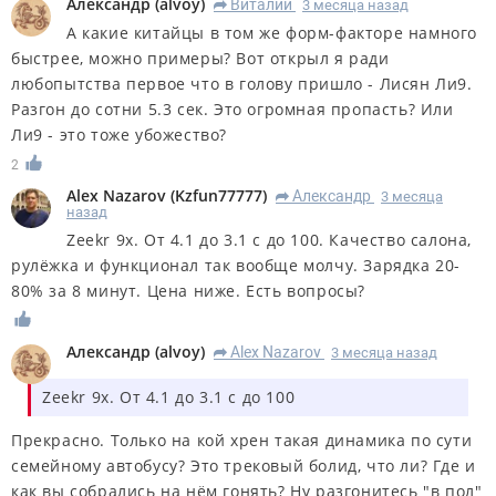
Александр
(
alvoy
)
Виталий
3 месяца назад
R
А какие китайцы в том же форм-факторе намного
быстрее, можно примеры? Вот открыл я ради
любопытства первое что в голову пришло - Лисян Ли9.
Разгон до сотни 5.3 сек. Это огромная пропасть? Или
Ли9 - это тоже убожество?
2
Alex Nazarov
(
Kzfun77777
)
Александр
3 месяца
R
назад
Zeekr 9x. От 4.1 до 3.1 с до 100. Качество салона,
рулёжка и функционал так вообще молчу. Зарядка 20-
80% за 8 минут. Цена ниже. Есть вопросы?
Александр
(
alvoy
)
Alex Nazarov
3 месяца назад
R
Zeekr 9x. От 4.1 до 3.1 с до 100
Прекрасно. Только на кой хрен такая динамика по сути
семейному автобусу? Это трековый болид, что ли? Где и
как вы собрались на нём гонять? Ну разгонитесь "в пол"