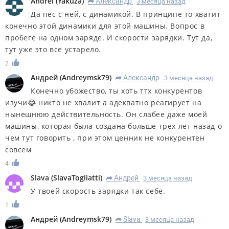
Andrei
(
Yakuza
)
Александр
3 месяца назад
R
Да пёс с ней, с динамикой. В принципе то хватит
конечно этой динамики для этой машины. Вопрос в
пробеге на одном заряде. И скорости зарядки. Тут да,
тут уже это все устарело.
2
Андрей
(
Andreymsk79
)
Александр
3 месяца назад
R
Конечно убожество, ты хоть ттх конкурентов
изучи😂 никто не хвалит а адекватно реагирует на
нынешнюю действительность. Он слабее даже моей
машины, которая была создана больше трех лет назад о
чем тут говорить , при этом ценник не конкурентен
совсем
4
Slava
(
SlavaTogliatti
)
Андрей
3 месяца назад
R
У твоей скорость зарядки так себе.
1
Андрей
(
Andreymsk79
)
Slava
3 месяца назад
R