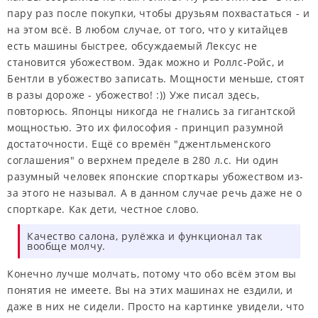
пару раз после покупки, чтобы друзьям похвастаться - и
на этом всё. В любом случае, от того, что у китайцев
есть машины быстрее, обсуждаемый Лексус не
становится убожеством. Эдак можно и Роллс-Ройс, и
Бентли в убожество записать. Мощности меньше, стоят
в разы дороже - убожество! :)) Уже писал здесь,
повторюсь. Японцы никогда не гнались за гигантской
мощностью. Это их философия - принцип разумной
достаточности. Ещё со времён "джентльменского
соглашения" о верхнем пределе в 280 л.с. Ни один
разумный человек японские спорткары убожеством из-
за этого не называл. А в данном случае речь даже не о
спорткаре. Как дети, честное слово.
Качество салона, рулёжка и функционал так
вообще молчу.
Конечно лучше молчать, потому что обо всём этом вы
понятия не имеете. Вы на этих машинах не ездили, и
даже в них не сидели. Просто на картинке увидели, что