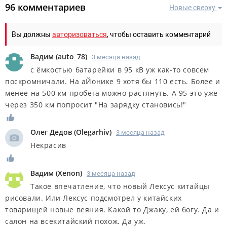
96 комментариев
Новые сверху
Вы должны
авторизоваться
, чтобы оставить комментарий
Вадим
(
auto_78
)
3 месяца назад
с ёмкостью батарейки в 95 кВ уж как-то совсем
поскромничали. На аЙонике 9 хотя бы 110 есть. Более и
менее на 500 км пробега можно растянуть. А 95 это уже
через 350 км попросит "На зарядку становись!"
Олег Дедов
(
Olegarhiv
)
3 месяца назад
Некрасив
Вадим
(
Xenon
)
3 месяца назад
Такое впечатление, что новый Лексус китайцы
рисовали. Или Лексус подсмотрел у китайских
товарищей новые веяния. Какой то Джаку, ей богу. Да и
салон на всекитайский похож. Да уж.