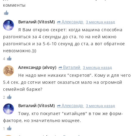
комменты
Виталий
(
VitosM
)
Александр
3 месяца назад
R
Я Вам открою секрет: когда машина способна
разгоняться за 4 секунды до ста, то на ней можно
разгоняться и за 5-6-10 секунд до ста, а вот обратное
невозможно.)))
4
Александр
(
alvoy
)
Виталий
3 месяца назад
R
Не надо мне никаких "секретов". Кому и для чего
5.4 сек. до сотни может оказаться мало на огромной
семейной барже?
2
Виталий
(
VitosM
)
Александр
3 месяца назад
R
Тому, кто покупает "китайцев" в том же форм-
факторе, но значительно мощнее.
1