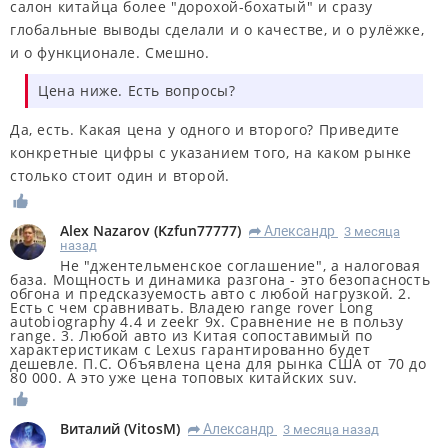
салон китайца более "дорохой-бохатый" и сразу
глобальные выводы сделали и о качестве, и о рулёжке,
и о функционале. Смешно.
Цена ниже. Есть вопросы?
Да, есть. Какая цена у одного и второго? Приведите
конкретные цифры с указанием того, на каком рынке
столько стоит один и второй.
Alex Nazarov
(
Kzfun77777
)
Александр
3 месяца
R
назад
Не "джентельменское соглашение", а налоговая
база. Мощность и динамика разгона - это безопасность
обгона и предсказуемость авто с любой нагрузкой. 2.
Есть с чем сравнивать. Владею range rover Long
autobiography 4.4 и zeekr 9x. Сравнение не в пользу
range. 3. Любой авто из Китая сопоставимый по
характеристикам с Lexus гарантированно будет
дешевле. П.С. Объявлена цена для рынка США от 70 до
80 000. А это уже цена топовых китайских suv.
Виталий
(
VitosM
)
Александр
3 месяца назад
R