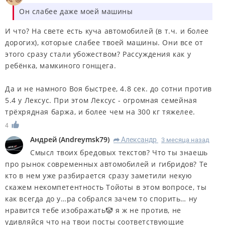
Он слабее даже моей машины
И что? На свете есть куча автомобилей (в т.ч. и более
дорогих), которые слабее твоей машины. Они все от
этого сразу стали убожеством? Рассуждения как у
ребёнка, мамкиного гонщега.
Да и не намного Воя быстрее, 4.8 сек. до сотни против
5.4 у Лексус. При этом Лексус - огромная семейная
трёхрядная баржа, и более чем на 300 кг тяжелее.
4
Андрей
(
Andreymsk79
)
Александр
3 месяца назад
R
Смысл твоих бредовых текстов? Что ты знаешь
про рынок современных автомобилей и гибридов? Те
кто в нем уже разбирается сразу заметили некую
скажем некомпетентность Тойоты в этом вопросе, ты
как всегда до у…ра собрался зачем то спорить… ну
нравится тебе изображать🤡 я ж не против, не
удивляйся что на твои посты соответствующие