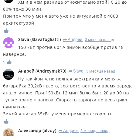
Хм и в чем разница относительно этой? С 20 до
80% теже 30 мин…
При том что у меня авто уже не актуальной с 400В
архитектурой
Slava
(
SlavaTogliatti
)
Андрей
3 месяца назад
R
150 кВт против 60? А зимой вообще против 18
наверное.
1
Андрей
(
Andreymsk79
)
Slava
3 месяца назад
R
Ну так Фри ж не полная электричка у меня ж
батарейка 39,2кВт всего, соответственно и время заряда
аналогичное. При 150кВт 12 мин было бы с 20 до 90 но
тут же полно нюансов. Скорость зарядки не весь цикл
одинакова.
Зимой я писал 35кВт у меня примерно скорость
Александр
(
alvoy
)
Андрей
3 месяца назад
R