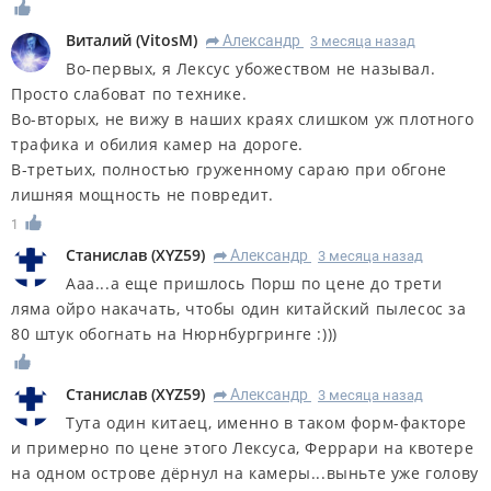
Виталий
(
VitosM
)
Александр
3 месяца назад
R
Во-первых, я Лексус убожеством не называл.
Просто слабоват по технике.
Во-вторых, не вижу в наших краях слишком уж плотного
трафика и обилия камер на дороге.
В-третьих, полностью груженному сараю при обгоне
лишняя мощность не повредит.
1
Станислав
(
XYZ59
)
Александр
3 месяца назад
R
Ааа...а еще пришлось Порш по цене до трети
ляма ойро накачать, чтобы один китайский пылесос за
80 штук обогнать на Нюрнбургринге :)))
Станислав
(
XYZ59
)
Александр
3 месяца назад
R
Тута один китаец, именно в таком форм-факторе
и примерно по цене этого Лексуса, Феррари на квотере
на одном острове дёрнул на камеры...выньте уже голову