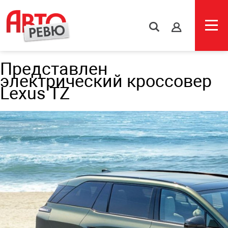
s
Представлен
электрический кроссовер
Lexus TZ