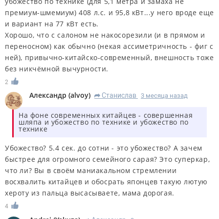
убожество по технике (для 5,1 метра и замаха не
премиум-шмемиум) 408 л.с. и 95,8 кВт...у него вроде еще
и вариант на 77 кВт есть.
Хорошо, что с салоном не накосорезили (и в прямом и
переносном) как обычно (некая ассиметричность - фиг с
ней), привычно-китайско-современный, внешность тоже
без никчёмной вычурности.
2
Александр
(
alvoy
)
Станислав
3 месяца назад
R
На фоне современных китайцев - совершенная
шляпа и убожество по технике и убожество по
технике
Убожество? 5.4 сек. до сотни - это убожество? А зачем
быстрее для огромного семейного сарая? Это суперкар,
что ли? Вы в своём маниакальном стремлении
восхвалить китайцев и обосрать японцев такую лютую
хероту из пальца высасываете, мама дорогая.
4