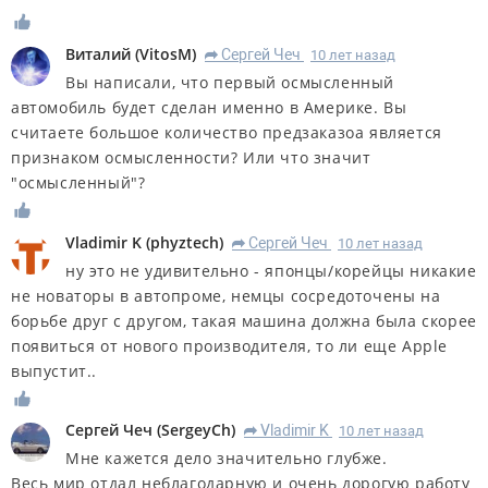
Виталий
(
VitosM
)
Сергей Чеч
10 лет назад
R
Вы написали, что первый осмысленный
автомобиль будет сделан именно в Америке. Вы
считаете большое количество предзаказоа является
признаком осмысленности? Или что значит
"осмысленный"?
Vladimir K
(
phyztech
)
Сергей Чеч
10 лет назад
R
ну это не удивительно - японцы/корейцы никакие
не новаторы в автопроме, немцы сосредоточены на
борьбе друг с другом, такая машина должна была скорее
появиться от нового производителя, то ли еще Apple
выпустит..
Сергей Чеч
(
SergeyCh
)
Vladimir K
10 лет назад
R
Мне кажется дело значительно глубже.
Весь мир отдал неблагодарную и очень дорогую работу