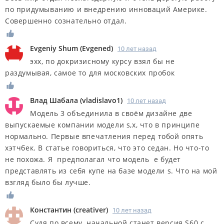
по придумыванию и внедрению инноваций Америке.
Совершенно сознательно отдал.
Evgeniy Shum
(
Evgened
)
10 лет назад
эхх, по докризисному курсу взял бы не
раздумывая, самое то для московских пробок
Влад Шабала
(
vladislavo1
)
10 лет назад
Модель 3 объединила в своём дизайне две
выпускаемые компании модели s,x, что в принципе
нормально. Первые впечатления перед тобой опять
хэтчбек. В статье говориться, что это седан. Но что-то
не похожа. Я предполагал что модель е будет
представлять из себя купе на базе модели s. Что на мой
взгляд было бы лучше.
Константин
(
creativer
)
10 лет назад
Судя по всему, начальной станет версия S60 с