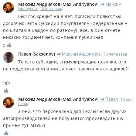
Максим Андрияхов
(
Max_Andriyahov
)
Максим
R
Белоусов
10 лет назад
был гос.кредит на 9 лет, погасили полностью
досрочно. есть субсидии покупателям (федеральные +
по штатам в каждом по разному). всё. в фин.отчете
никаких гос.денег нет, компания публичная
2
Павел
(
Saksonov
)
Максим Андрияхов
10 лет назад
R
То есть субсидии, стимулирующие покупки, это
не поддержка компании за счет налогоплательщиков?!
:))))
Максим Андрияхов
(
Max_Andriyahov
)
Павел
10 лет
R
назад
а они, что персонально для Теслы? если других
автопроизводителей не получается производить EV,
причем тут Маск?)