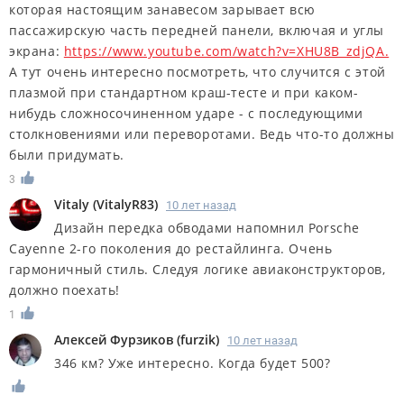
которая настоящим занавесом зарывает всю
пассажирскую часть передней панели, включая и углы
экрана:
https://www.youtube.com/watch?v=XHU8B_zdjQA.
А тут очень интересно посмотреть, что случится с этой
плазмой при стандартном краш-тесте и при каком-
нибудь сложносочиненном ударе - с последующими
столкновениями или переворотами. Ведь что-то должны
были придумать.
3
Vitaly
(
VitalyR83
)
10 лет назад
Дизайн передка обводами напомнил Porsche
Cayenne 2-го поколения до рестайлинга. Очень
гармоничный стиль. Следуя логике авиаконструкторов,
должно поехать!
1
Алексей Фурзиков
(
furzik
)
10 лет назад
346 км? Уже интересно. Когда будет 500?