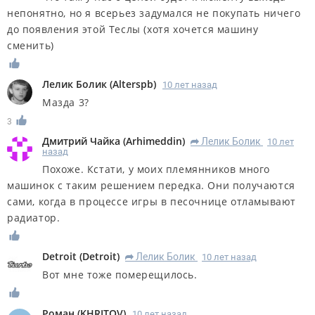
непонятно, но я всерьез задумался не покупать ничего
до появления этой Теслы (хотя хочется машину
сменить)
Лелик Болик
(
Alterspb
)
10 лет назад
Мазда 3?
3
Дмитрий Чайка
(
Arhimeddin
)
Лелик Болик
10 лет
R
назад
Похоже. Кстати, у моих племянников много
машинок с таким решением передка. Они получаются
сами, когда в процессе игры в песочнице отламывают
радиатор.
Detroit
(
Detroit
)
Лелик Болик
10 лет назад
R
Вот мне тоже померещилось.
Роман
(
KHRITOV
)
10 лет назад