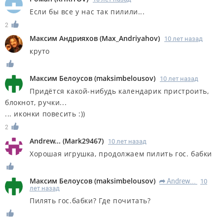
Если бы все у нас так пилили...
2
Максим Андрияхов
(
Max_Andriyahov
)
10 лет назад
круто
Максим Белоусов
(
maksimbelousov
)
10 лет назад
Придётся какой-нибудь календарик пристроить,
блокнот, ручки...
... иконки повесить :))
2
Andrew...
(
Mark29467
)
10 лет назад
Хорошая игрушка, продолжаем пилить гос. бабки
Максим Белоусов
(
maksimbelousov
)
Andrew...
10
R
лет назад
Пилять гос.бабки? Где почитать?