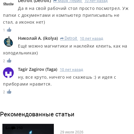
Detroit
(
Detroit
)
Марк Левин
10 лет назад
R
Да я на свой рабочий стол просто посмотрел. Уж
папки с документами и компьютер приписывать не
стал, а иконок нет)
1
Николай А.
(
ikolya
)
Detroit
10 лет назад
R
Ещё можно магнитики и наклейки клеить, как на
холодильниках)
2
Tagir Zagirov
(
Taga
)
10 лет назад
ну, все круто, ничего не скажешь :) и идея с
приборами нравится.
2
Рекомендованные статьи
Блоги
250
29 июля 2026