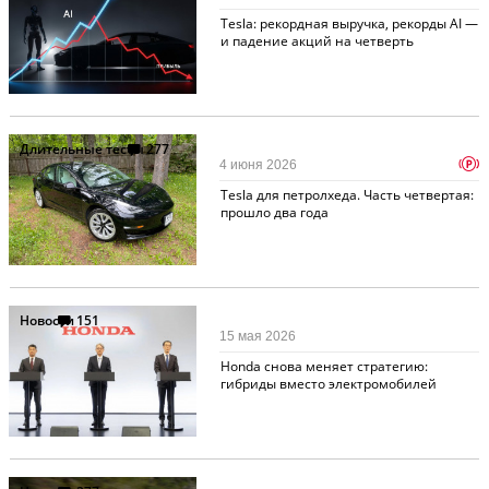
Tesla: рекордная выручка, рекорды AI —
и падение акций на четверть
Длительные тесты
277
p
4 июня 2026
Tesla для петролхеда. Часть четвертая:
прошло два года
Новости
151
15 мая 2026
Honda снова меняет стратегию:
гибриды вместо электромобилей