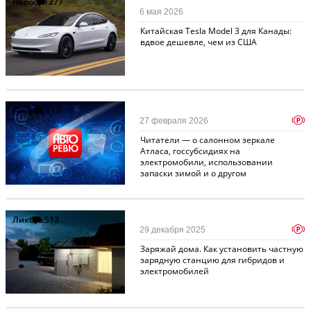
Новости
277
6 мая 2026
Китайская Tesla Model 3 для Канады:
вдвое дешевле, чем из США
Письма
117
p
27 февраля 2026
Читатели — о салонном зеркале
Атласа, госсубсидиях на
электромобили, использовании
запаски зимой и о другом
Ликбез
513
p
29 декабря 2025
Заряжай дома. Как установить частную
зарядную станцию для гибридов и
электромобилей