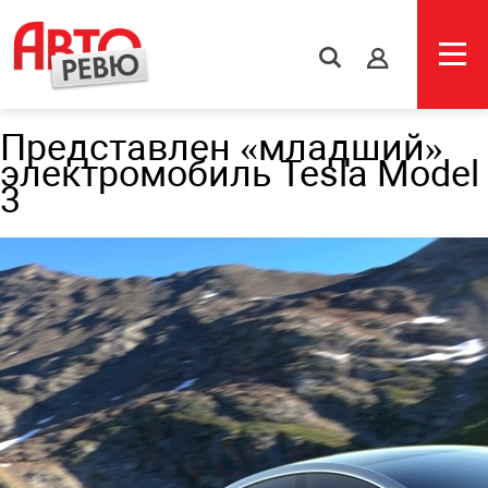
s
Представлен «младший»
электромобиль Tesla Model
3