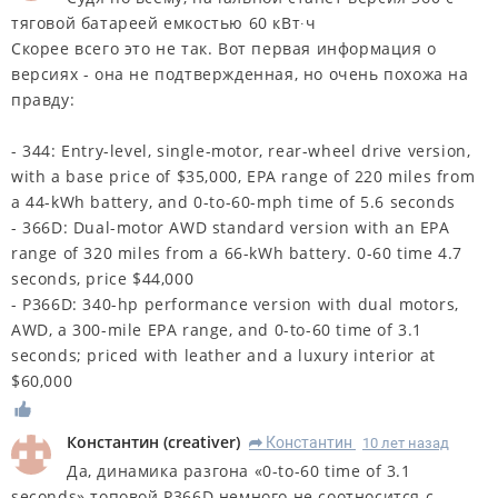
тяговой батареей емкостью 60 кВт∙ч
Скорее всего это не так. Вот первая информация о
версиях - она не подтвержденная, но очень похожа на
правду:
- 344: Entry-level, single-motor, rear-wheel drive version,
with a base price of $35,000, EPA range of 220 miles from
a 44-kWh battery, and 0-to-60-mph time of 5.6 seconds
- 366D: Dual-motor AWD standard version with an EPA
range of 320 miles from a 66-kWh battery. 0-60 time 4.7
seconds, price $44,000
- P366D: 340-hp performance version with dual motors,
AWD, a 300-mile EPA range, and 0-to-60 time of 3.1
seconds; priced with leather and a luxury interior at
$60,000
Константин
(
creativer
)
Константин
10 лет назад
R
Да, динамика разгона «0-to-60 time of 3.1
seconds» топовой P366D немного не соотносится с