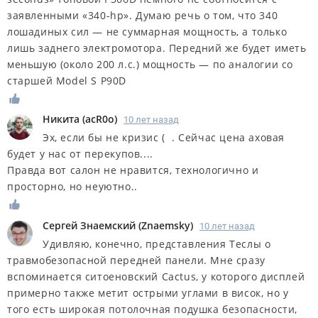
заявленными «340-hp». Думаю речь о том, что 340
лошадиных сил — не суммарная мощность, а только
лишь заднего электромотора. Передний же будет иметь
меньшую (около 200 л.с.) мощность — по аналогии со
старшей Model S P90D
Никита
(
acR0o
)
10 лет назад
Эх, если бы не кризис ( . Сейчас цена аховая
будет у нас от перекупов....
Правда вот салон не нравится, технологично и
просторно, но неуютно..
Сергей Знаемский
(
Znaemsky
)
10 лет назад
Удивляю, конечно, представления Теслы о
травмобезопасной передней панели. Мне сразу
вспоминается ситоеновский Cactus, у которого дисплей
примерно также метит острыми углами в висок, но у
того есть широкая потолочная подушка безопасности,