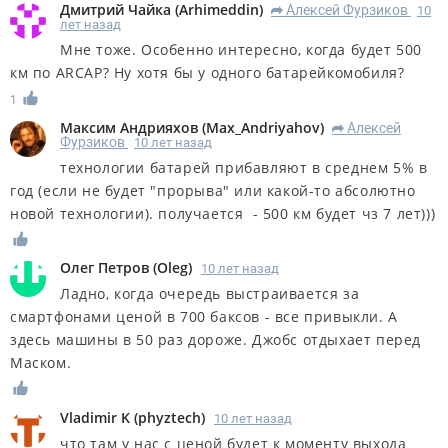
Дмитрий Чайка
(
Arhimeddin
)
Алексей Фурзиков
10
R
лет назад
Мне тоже. Особенно интересно, когда будет 500
км по ARCAP? Ну хотя бы у одного батарейкомобиля?
1
Максим Андрияхов
(
Max_Andriyahov
)
Алексей
R
Фурзиков
10 лет назад
технологии батарей прибавляют в среднем 5% в
год (если не будет "прорыва" или какой-то абсолютно
новой технологии). получается - 500 км будет чз 7 лет)))
Олег Петров
(
Oleg
)
10 лет назад
Ладно, когда очередь выстраивается за
смартфонами ценой в 700 баксов - все привыкли. А
здесь машины в 50 раз дороже. Джобс отдыхает перед
Маском.
Vladimir K
(
phyztech
)
10 лет назад
что там у нас с ценой будет к моменту выхода