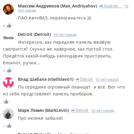
Максим Андрияхов
(
Max_Andriyahov
)
Andrew...
10
R
лет назад
ПАО АвтоВАЗ, перелогиньтесь )))
6
Detroit
(
Detroit
)
10 лет назад
Интересно, как передняя панель вживую
смотрится? Скучно же наверное, как пустой стол.
Придётся какой-нибудь календарик пристроить,
блокнот, ручки...
7
Влад Шабала
(
vladislavo1
)
Detroit
10 лет назад
R
По середине огромный планшет и всё. Вот что
из себя представляет панель приборов.
Марк Левин
(
MarkLevin
)
Detroit
10 лет назад
R
Про иконки забыли)
1