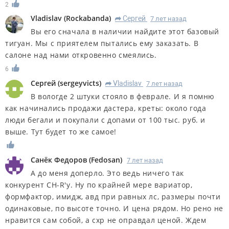
2
Vladislav
(
Rockabanda
)
Сергей
7 лет назад
R
Вы его сначала в наличии найдите этот базовый
тигуан. Мы с приятелем пытались ему заказать. В
салоне над нами откровенно смеялись.
6
Сергей
(
sergeyvicts
)
Vladislav
7 лет назад
R
В вологде 2 штуки стояло в феврале. И я помню
как начинались продажи дастера, креты: около года
люди бегали и покупали с допами от 100 тыс. руб. и
выше. Тут будет то же самое!
Санёк Федоров
(
Fedosan
)
7 лет назад
А до меня доперло. Это ведь ничего так
конкурент CH-R'у. Ну по крайней мере вариатор,
формфактор, имидж, авд при равных лс, размеры почти
одинаковые, по высоте точно. И цена рядом. Но рено не
нравится сам собой, а схр не оправдал ценой. Ждем