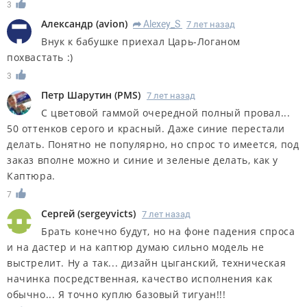
3
Александр
(
avion
)
Alexey_S
7 лет назад
R
Внук к бабушке приехал Царь-Логаном
похвастать :)
3
Петр Шарутин
(
PMS
)
7 лет назад
С цветовой гаммой очередной полный провал...
50 оттенков серого и красный. Даже синие перестали
делать. Понятно не популярно, но спрос то имеется, под
заказ вполне можно и синие и зеленые делать, как у
Каптюра.
7
Сергей
(
sergeyvicts
)
7 лет назад
Брать конечно будут, но на фоне падения спроса
и на дастер и на каптюр думаю сильно модель не
выстрелит. Ну а так... дизайн цыганский, техническая
начинка посредственная, качество исполнения как
обычно... Я точно куплю базовый тигуан!!!