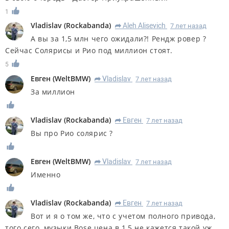
1
Vladislav
(
Rockabanda
)
Aleh Alisevich
7 лет назад
R
А вы за 1,5 млн чего ожидали?! Рендж ровер ?
Сейчас Солярисы и Рио под миллион стоят.
5
Евген
(
WeltBMW
)
Vladislav
7 лет назад
R
За миллион
Vladislav
(
Rockabanda
)
Евген
7 лет назад
R
Вы про Рио солярис ?
Евген
(
WeltBMW
)
Vladislav
7 лет назад
R
Именно
Vladislav
(
Rockabanda
)
Евген
7 лет назад
R
Вот и я о том же, что с учетом полного привода,
того сего, музыки Bose цена в 1,5 не кажется такой уж