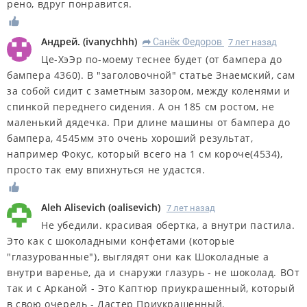
рено, вдруг понравится.
Андрей.
(
ivanychhh
)
Санёк Федоров
7 лет назад
R
Це-ХэЭр по-моему теснее будет (от бампера до
бампера 4360). В "заголовочной" статье Знаемский, сам
за собой сидит с заметным зазором, между коленями и
спинкой переднего сидения. А он 185 см ростом, не
маленький дядечка. При длине машины от бампера до
бампера, 4545мм это очень хороший результат,
например Фокус, который всего на 1 см короче(4534),
просто так ему впихнуться не удастся.
Aleh Alisevich
(
oalisevich
)
7 лет назад
Не убедили. красивая обертка, а внутри пастила.
Это как с шоколадными конфетами (которые
"глазурованные"), выглядят они как Шоколадные а
внутри варенье, да и снаружи глазурь - не шоколад. ВОт
так и с Арканой - Это Каптюр приукрашенный, который
в свою очередь - Дастер Приукрашенный.