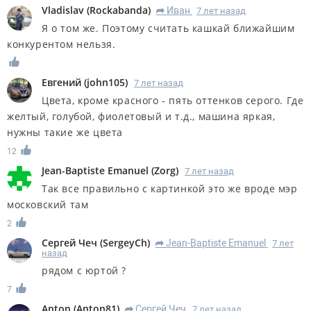
Vladislav
(
Rockabanda
)
Иван
7 лет назад
R
Я о том же. Поэтому считать кашкай ближайшим
конкурентом нельзя.
Евгений
(
john105
)
7 лет назад
Цвета, кроме красного - пять оттенков серого. Где
желтый, голубой, фиолетовый и т.д., машина яркая,
нужны такие же цвета
12
Jean-Baptiste Emanuel
(
Zorg
)
7 лет назад
Так все правильно с картинкой это же вроде мэр
московский там
2
Сергей Чеч
(
SergeyCh
)
Jean-Baptiste Emanuel
7 лет
R
назад
рядом с юртой ?
7
Anton
(
Anton81
)
Сергей Чеч
7 лет назад
R