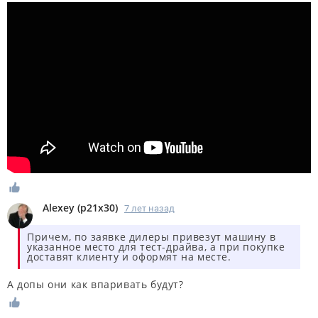
Alexey
(
p21x30
)
7 лет назад
Причем, по заявке дилеры привезут машину в
указанное место для тест-драйва, а при покупке
доставят клиенту и оформят на месте.
А допы они как впаривать будут?