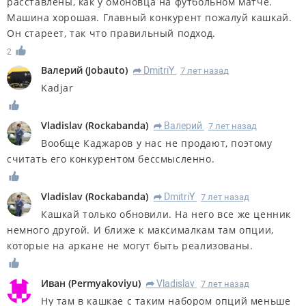
расставлены, как у омоновца на футбольном матче.
Машина хорошая. Главный конкурент пожалуй кашкай.
Он стареет, так что правильный подход.
2
Валерий
(
Jobauto
)
DmitriY
7 лет назад
R
Kadjar
Vladislav
(
Rockabanda
)
Валерий
7 лет назад
R
Вообще Каджаров у нас не продают, поэтому
считать его конкурентом бессмысленно.
Vladislav
(
Rockabanda
)
DmitriY
7 лет назад
R
Кашкай только обновили. На него все же ценник
немного другой. И ближе к максималкам там опции,
которые на аркане не могут быть реализованы.
Иван
(
Permyakoviyu
)
Vladislav
7 лет назад
R
Ну там в кашкае с таким набором опций меньше