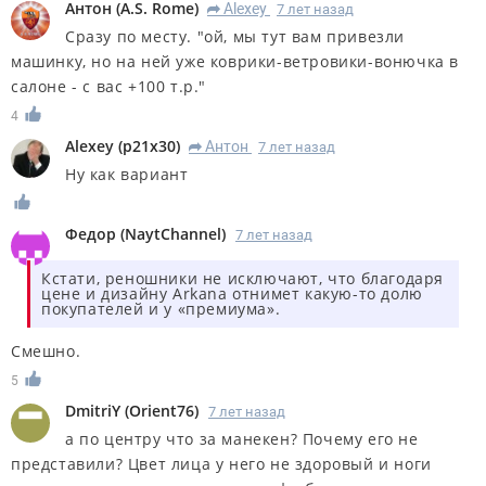
Антон
(
A.S. Rome
)
Alexey
7 лет назад
R
Сразу по месту. "ой, мы тут вам привезли
машинку, но на ней уже коврики-ветровики-вонючка в
салоне - с вас +100 т.р."
4
Alexey
(
p21x30
)
Антон
7 лет назад
R
Ну как вариант
Федор
(
NaytChannel
)
7 лет назад
Кстати, реношники не исключают, что благодаря
цене и дизайну Arkana отнимет какую-то долю
покупателей и у «премиума».
Смешно.
5
DmitriY
(
Orient76
)
7 лет назад
а по центру что за манекен? Почему его не
представили? Цвет лица у него не здоровый и ноги