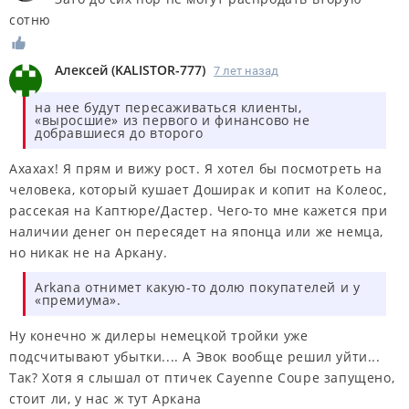
сотню
Алексей
(
KALISTOR-777
)
7 лет назад
на нее будут пересаживаться клиенты,
«выросшие» из первого и финансово не
добравшиеся до второго
Ахахах! Я прям и вижу рост. Я хотел бы посмотреть на
человека, который кушает Доширак и копит на Колеос,
рассекая на Каптюре/Дастер. Чего-то мне кажется при
наличии денег он пересядет на японца или же немца,
но никак не на Аркану.
Arkana отнимет какую-то долю покупателей и у
«премиума».
Ну конечно ж дилеры немецкой тройки уже
подсчитывают убытки.... А Эвок вообще решил уйти...
Так? Хотя я слышал от птичек Cayenne Coupe запущено,
стоит ли, у нас ж тут Аркана