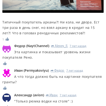
Типичный покупатель арканы?! Ни кола, ни двора. Ест
три раза в день снег, но взял аркану в кредит на 15
лет?! Что в головах ренодачных рекламистов?!
1
Федор
(
NaytChannel
)
Alexey_S
7 лет назад
R
Эта картинка и показывает уровень жизни
покупателя Рено.
Иван
(
Permyakoviyu
)
Федор
7 лет назад
R
А что тогда должно быть на картинке покупателя
гранты?
Александр
(
avion
)
Иван
7 лет назад
R
"Только рюмка водки на столе" :)