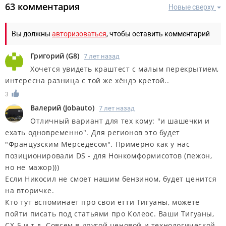
63 комментария
Новые сверху
Вы должны
авторизоваться
, чтобы оставить комментарий
Григорий
(
G8
)
7 лет назад
Хочется увидеть краштест с малым перекрытием,
интересна разница с той же хёндэ кретой..
3
Валерий
(
Jobauto
)
7 лет назад
Отличный вариант для тех кому: "и шашечки и
ехать одновременно". Для регионов это будет
"Французским Мерседесом". Примерно как у нас
позиционировали DS - для Нонкомформисотов (пежон,
но не мажор)))
Если Никосил не смоет нашим бензином, будет ценится
на вторичке.
Кто тут вспоминает про свои етти Тигуаны, можете
пойти писать под статьями про Колеос. Ваши Тигуаны,
CX-5 и т.д. Совсем в другой ценовой и технологической