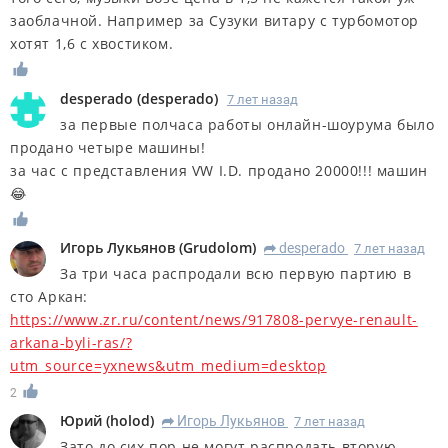
заоблачной. Например за Сузуки витару с турбомотор
хотят 1,6 с хвостиком.
desperado
(
desperado
)
7 лет назад
за первые полчаса работы онлайн-шоурума было
продано четыре машины!
за час с представления VW I.D. продано 20000!!! машин
😂
Игорь Лукьянов
(
Grudolom
)
desperado
7 лет назад
R
За три часа распродали всю первую партию в
сто Аркан:
https://www.zr.ru/content/news/917808-pervye-renault-
arkana-byli-ras/?
utm_source=yxnews&utm_medium=desktop
2
Юрий
(
holod
)
Игорь Лукьянов
7 лет назад
R
Зато до сих пор не могут распродать вторую