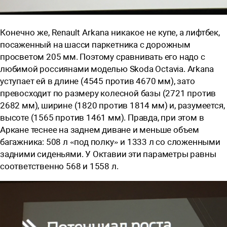
Конечно же, Renault Arkana никакое не
купе, а лифтбек,
посаженный на шасси паркетника с дорожным
просветом 205 мм. Поэтому сравнивать его надо с
любимой россиянами моделью Skoda Octavia. Arkana
уступает ей в длине (4545 против 4670 мм), зато
превосходит по размеру колесной базы (2721 против
2682 мм), ширине (1820 против 1814 мм) и, разумеется,
высоте (1565 против 1461 мм). Правда, при этом в
Аркане теснее на заднем диване и меньше объем
багажника: 508 л «под полку» и 1333 л со сложенными
задними сиденьями. У Октавии эти параметры равны
соответственно 568 и 1558 л.