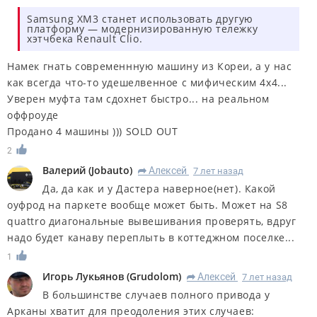
Samsung XM3 станет использовать другую
платформу — модернизированную тележку
хэтчбека Renault Clio.
Намек гнать современнную машину из Кореи, а у нас
как всегда что-то удешелвенное с мифическим 4x4...
Уверен муфта там сдохнет быстро... на реальном
оффроуде
Продано 4 машины ))) SOLD OUT
2
Валерий
(
Jobauto
)
Алексей
7 лет назад
R
Да, да как и у Дастера наверное(нет). Какой
оуфрод на паркете вообще может быть. Может на S8
quattro диагональные вывешивания проверять, вдруг
надо будет канаву переплыть в коттеджном поселке...
1
Игорь Лукьянов
(
Grudolom
)
Алексей
7 лет назад
R
В большинстве случаев полного привода у
Арканы хватит для преодоления этих случаев: