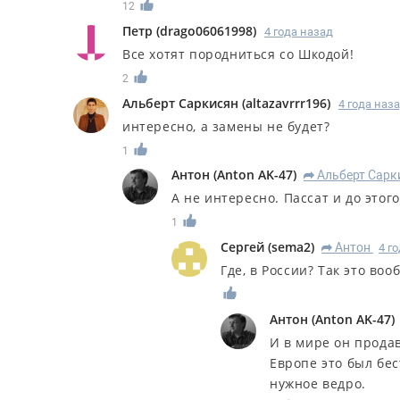
12
Петр
(
drago06061998
)
4 года назад
Все хотят породниться со Шкодой!
2
Альберт Саркисян
(
altazavrrr196
)
4 года наз
интересно, а замены не будет?
1
Антон
(
Anton AK-47
)
Альберт Сарк
R
А не интересно. Пассат и до этог
1
Сергей
(
sema2
)
Антон
4 г
R
Где, в России? Так это воо
Антон
(
Anton AK-47
)
И в мире он продав
Европе это был бес
нужное ведро.