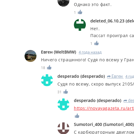
Однако это факт.
1
deleted_06.10.23
(
del
Нет.
Пассат проиграл са
1
Евген
(
WeltBMW
)
4 года назад
Ничего страшнного! Судя по всему у Гр
18
desperado
(
desperado
)
Евген
4 го
R
Судя по всему, скоро выпуск 2105
31
desperado
(
desperado
)
de
R
https://novayagazeta.ru/ar
Sumotori_400
(
Sumotori_400
)
С карбюраторным двигло