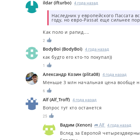
ildar
(
ifturbo
)
4 года назад
Наследник у европейского Пассата в
году, но евро-Passat еще сильнее п
Как поло и рапид....
2
BodyBoi
(
BodyBoi
)
4 года назад
как будто его кто-то покупал))
1
Александр Козин
(
plita08
)
4 года назад
Меньше 3 млн начальная цена вообще н
6
Alf
(
Alf_Troff
)
4 года назад
Вопрос тут кто останется
25
Вадим
(
Xenon
)
Alf
4 года назад
R
Вслед за Европой четырехдверный