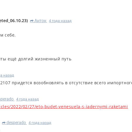
eted_06.10.23
)
Антон
4 года назад
R
м себе.
анты ещё долгий жизненный путь
да назад
/2107 придется возобновлять в отсутствие всего импортног
sperado
4 года назад
ticles/2022/02/27/eto-budet-venesuela-s-iadernymi-raketami
desperado
4 года назад
R
м