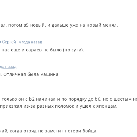
ал, потом в5 новый, и дальше уже на новый менял.
Сергей
4 года назад
R
 нас еще и сараев не было (по сути).
ода назад
м. Отличная была машина.
 только он с b2 начинал и по порядку до b6, но с шестым н
е приезжал из-за разных поломок и ушел к японцам.
чай, когда отряд не заметит потери бойца.