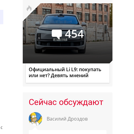
454
Официальный Li L9: покупать
или нет? Девять мнений
Сейчас обсуждают
Василий Дроздов
 с