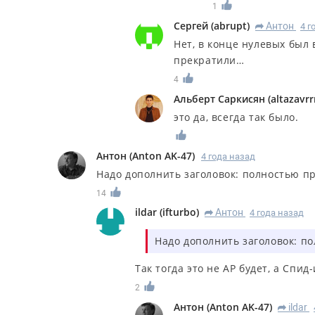
1
Сергей
(
abrupt
)
Антон
4 г
R
Нет, в конце нулевых был 
прекратили…
4
Альберт Саркисян
(
altazavrr
это да, всегда так было.
Антон
(
Anton AK-47
)
4 года назад
Надо дополнить заголовок: полностью п
14
ildar
(
ifturbo
)
Антон
4 года назад
R
Надо дополнить заголовок: п
Так тогда это не АР будет, а Спид-и
2
Антон
(
Anton AK-47
)
ildar
R