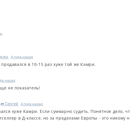
ад
исян
4 года назад
о продавался в 10-15 раз хуже той же Камри.
ода назад
бще не показатель!
Сергей
4 года назад
R
ался хуже Камри. Если суммарно судить. Понятное дело, чт
тселлер в Д-классе, но за пределами Европы - это никому н