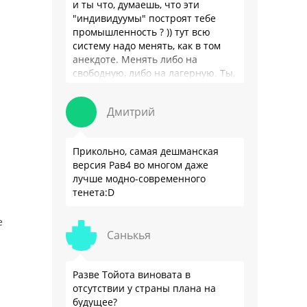
и ты что, думаешь, что эти
"индивидуумы" построят тебе
промышленность ? )) тут всю
систему надо менять, как в том
анекдоте. Менять либо на
свободную, либо на лагерную. Ты,
я так понимаю, …
Дмитрий
Прикольно, самая дешманская
версия Рав4 во многом даже
лучше модно-современного
тенета:D
е
Санькья
Разве Тойота виновата в
отсутствии у страны плана на
будущее?