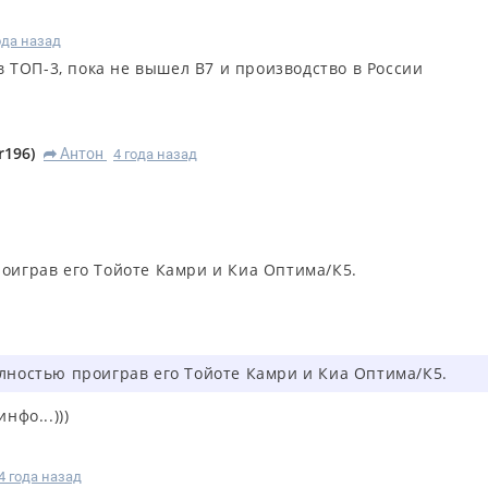
ода назад
в ТОП-3, пока не вышел В7 и производство в России
r196
)
Антон
4 года назад
R
роиграв его Тойоте Камри и Киа Оптима/К5.
олностью проиграв его Тойоте Камри и Киа Оптима/К5.
нфо...)))
4 года назад