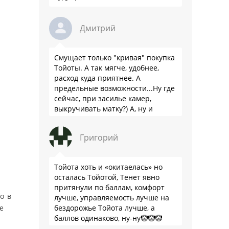
Дмитрий
Смущает только "кривая" покупка
Тойоты. А так мягче, удобнее,
расход куда приятнее. А
предельные возможности...Ну где
сейчас, при засилье камер,
выкручивать матку?) А, ну и
пресловутую ликвидность тоже не
забываем.
Григорий
Тойота хоть и «окитаелась» но
осталась Тойотой, Тенет явно
притянули по баллам, комфорт
о в
лучше, управляемость лучше на
бездорожье Тойота лучше, а
е
баллов одинаково, ну-ну🤡🤡🤡