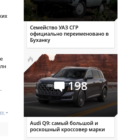
ких
Семейство УАЗ СГР
официально переименовано в
Буханку
ме
млн
198
.
ху
Audi Q9: самый большой и
роскошный кроссовер марки