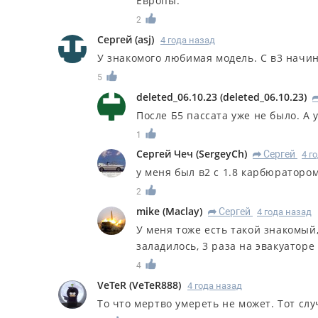
Европы.
2
Сергей
(
asj
)
4 года назад
У знакомого любимая модель. С в3 начин
5
deleted_06.10.23
(
deleted_06.10.23
)
После Б5 пассата уже не было. А у
1
Сергей Чеч
(
SergeyCh
)
Сергей
4 г
R
у меня был в2 с 1.8 карбюраторо
2
mike
(
Maclay
)
Сергей
4 года назад
R
У меня тоже есть такой знакомый,
заладилось, 3 раза на эвакуатор
4
VeTeR
(
VeTeR888
)
4 года назад
То что мертво умереть не может. Тот слу