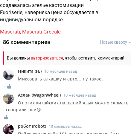
создавалась ателье кастомизации
Fuoriserie,
наверняка цена обсуждается в
индивидуальном порядке.
Maserati,
Maserati Grecale
86 комментариев
Новые сверху
Вы должны
авторизоваться
, чтобы оставить комментарий
Никита
(
FE
)
10 месяцев назад
Миксовать алкашку и авто... ну такое.
1
Аслан
(
WagonWheel
)
10 месяцев назад
От этих китайских названий язык можно сломать
- говорили они😄
робот
(
robot
)
10 месяцев назад
Пойду куплю себе 101 оттенок красного. Дам