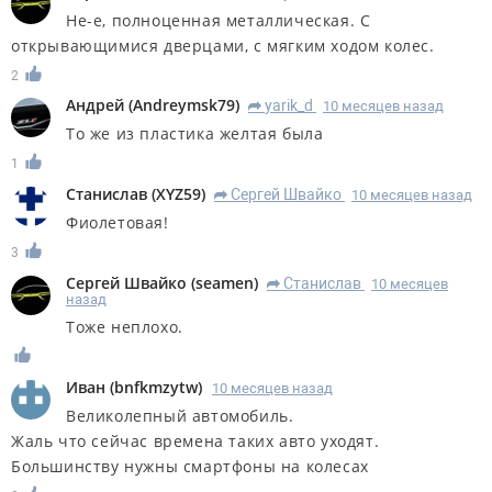
Не-е, полноценная металлическая. С
открывающимися дверцами, с мягким ходом колес.
2
Андрей
(
Andreymsk79
)
yarik_d
10 месяцев назад
R
То же из пластика желтая была
1
Станислав
(
XYZ59
)
Сергей Швайко
10 месяцев назад
R
Фиолетовая!
3
Сергей Швайко
(
seamen
)
Станислав
10 месяцев
R
назад
Тоже неплохо.
Иван
(
bnfkmzytw
)
10 месяцев назад
Великолепный автомобиль.
Жаль что сейчас времена таких авто уходят.
Большинству нужны смартфоны на колесах