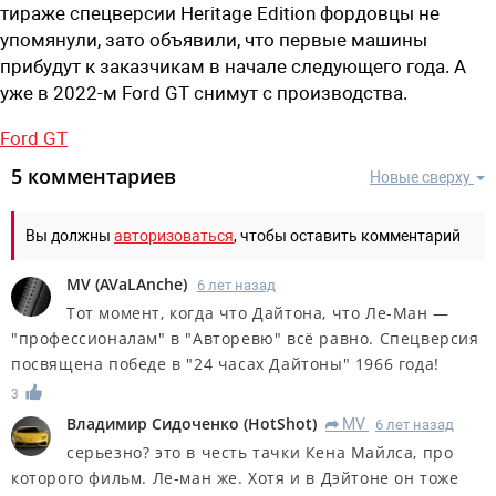
тираже спецверсии Heritage Edition фордовцы не
упомянули, зато объявили, что первые машины
прибудут к заказчикам в начале следующего года. А
уже в 2022-м Ford GT снимут с производства.
Ford GT
5 комментариев
Новые сверху
Вы должны
авторизоваться
, чтобы оставить комментарий
MV
(
AVaLAnche
)
6 лет назад
Тот момент, когда что Дайтона, что Ле-Ман —
"профессионалам" в "Авторевю" всё равно. Спецверсия
посвящена победе в "24 часах Дайтоны" 1966 года!
3
Владимир Сидоченко
(
HotShot
)
MV
6 лет назад
R
серьезно? это в честь тачки Кена Майлса, про
которого фильм. Ле-ман же. Хотя и в Дэйтоне он тоже