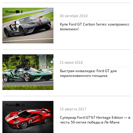
Новости
8
30 октября 2018
Купе Ford GT Carbon Series: компромисс
возможен!
Новости
63
21 июня 2018
Быстрая инвалидка: Ford GT для
парализованного гонщика
Новости
26
15 августа 2017
Суперкар Ford GT'67 Heritage Edition — в
честь 50-летия победы в Ле-Мане