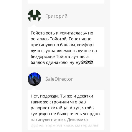
Григорий
Тойота хоть и «окитаелась» но
осталась Тойотой, Тенет явно
притянули по баллам, комфорт
лучше, управляемость лучше на
бездорожье Тойота лучше, а
баллов одинаково, ну-ну🤡🤡🤡
SaleDirector
Нет, подожди. Ты же и десятки
таких же строчили что рав
разорвет китайца. А тут, чтобы
суицидов не было, очень усердно
натянули ничью. Динамика
фуфел, тормоза хвже, материалы
салона хуже. Не, …