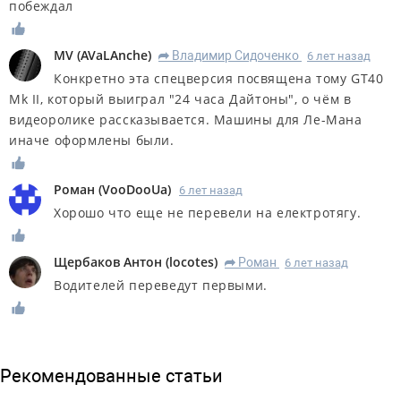
побеждал
MV
(
AVaLAnche
)
Владимир Сидоченко
6 лет назад
R
Конкретно эта спецверсия посвящена тому GT40
Mk II, который выиграл "24 часа Дайтоны", о чём в
видеоролике рассказывается. Машины для Ле-Мана
иначе оформлены были.
Роман
(
VooDooUa
)
6 лет назад
Хорошо что еще не перевели на електротягу.
Щербаков Антон
(
locotes
)
Роман
6 лет назад
R
Водителей переведут первыми.
Рекомендованные статьи