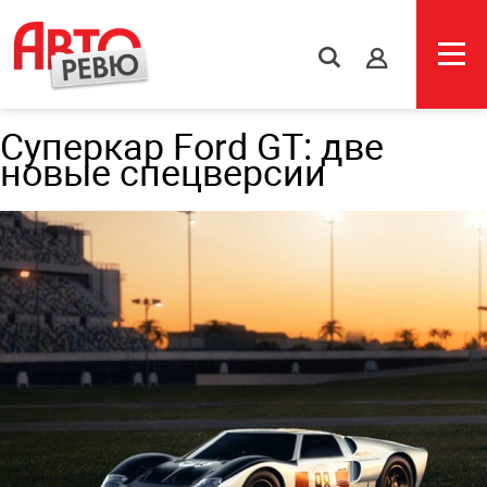
s
Суперкар Ford GT: две
новые спецверсии