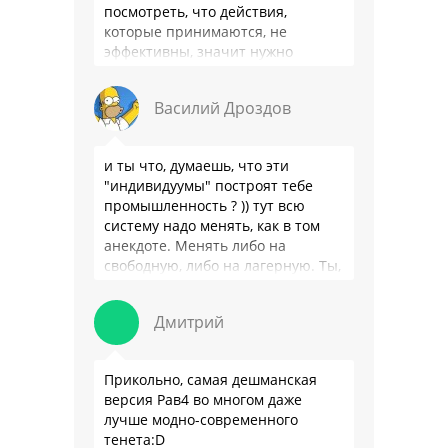
посмотреть, что действия,
которые принимаются, не
эффективны, значит нужно
сделать как то по другому, не?
Или только две крайности? Хватит
Василий Дроздов
…
и ты что, думаешь, что эти
"индивидуумы" построят тебе
промышленность ? )) тут всю
систему надо менять, как в том
анекдоте. Менять либо на
свободную, либо на лагерную. Ты,
я так понимаю, …
Дмитрий
Прикольно, самая дешманская
версия Рав4 во многом даже
лучше модно-современного
тенета:D