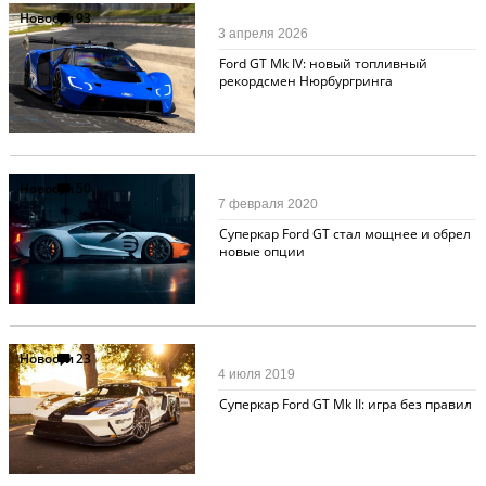
Новости
93
3 апреля 2026
Ford GT Mk IV: новый топливный
рекордсмен Нюрбургринга
Новости
50
7 февраля 2020
Суперкар Ford GT стал мощнее и обрел
новые опции
Новости
23
4 июля 2019
Суперкар Ford GT Mk II: игра без правил