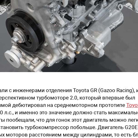
и с инженерами отделения Toyota GR (Gazoo Racing), и
ерспективном турбомоторе 2.0, который впервые был
зимой дебютировал на среднемоторном прототипе
Toyo
450 л.с., и именно это значение должно стать максимал
 пообещали, что для гонок этот двигатель можно лег
 установить турбокомпрессор побольше. Двигатель G20E
х моторов расстоянием между цилиндрами, то есть б