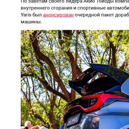
По заветам своего лидера Акио Тойоды комп
внутреннего сгорания и спортивные автомобил
Yaris был
анонсирован
очередной пакет дорабо
машины.