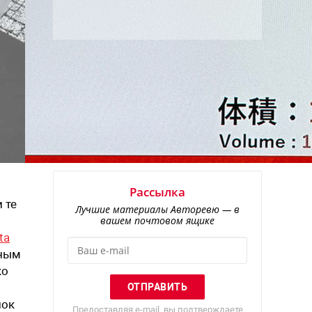
Рассылка
 те
Лучшие материалы Авторевю — в
вашем почтовом ящике
ta
ьным
ко
лок
Предоставляя e-mail, вы подтверждаете