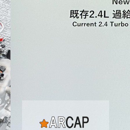
процент владения собственным
жильем таки не заслуга наших
граждан.
Наша экспертиза
подержанных автомобилей