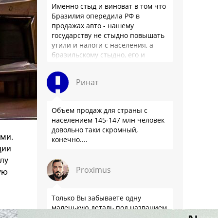
Именно стыд и виноват в том что
Бразилия опередила РФ в
продажах авто - нашему
государству не стыдно повышать
утили и налоги с населения, а
бразильскому стыдно, его и
смести могут на …
Ринат
Объем продаж для страны с
населением 145-147 млн человек
довольно таки скромный,
ми.
конечно....
ции
лу
Proximus
ую
Только Вы забываете одну
маленькую деталь под названием
приватизация. Так что такой