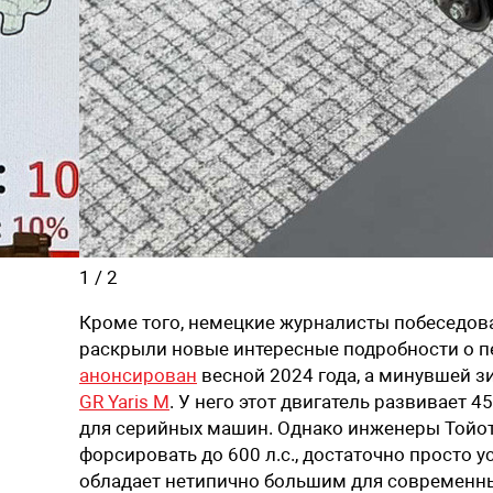
1
/
2
Кроме того, немецкие журналисты побеседовал
раскрыли новые интересные подробности о п
анонсирован
весной 2024 года, а минувшей 
GR Yaris M
. У него этот двигатель развивает 
для серийных машин. Однако инженеры Тойоты
форсировать до 600 л.с., достаточно просто
обладает нетипично большим для современны