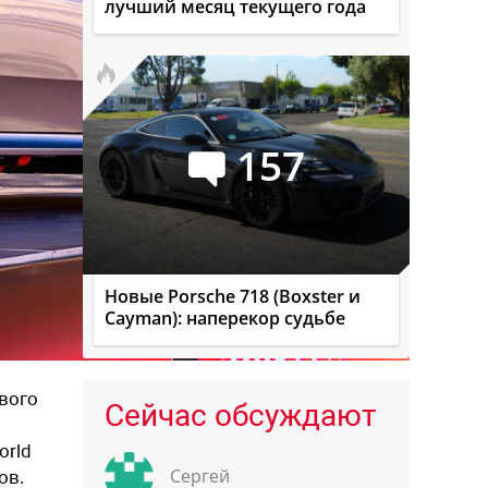
лучший месяц текущего года
157
Новые Porsche 718 (Boxster и
Cayman): наперекор судьбе
ового
Сейчас обсуждают
orld
Сергей
ов.