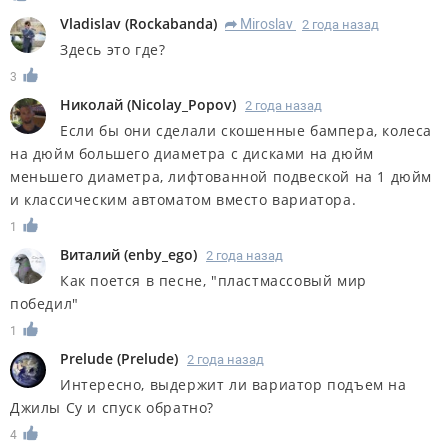
Vladislav
(
Rockabanda
)
Miroslav
2 года назад
R
Здесь это где?
3
Николай
(
Nicolay_Popov
)
2 года назад
Если бы они сделали скошенные бампера, колеса
на дюйм большего диаметра с дисками на дюйм
меньшего диаметра, лифтованной подвеской на 1 дюйм
и классическим автоматом вместо вариатора.
1
Виталий
(
enby_ego
)
2 года назад
Как поется в песне, "пластмассовый мир
победил"
1
Prelude
(
Prelude
)
2 года назад
Интересно, выдержит ли вариатор подъем на
Джилы Су и спуск обратно?
4