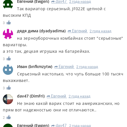
Евгений
(
Ewgen
)
dav47
2 года назад
R
Так вариатор серьезный, JF022E цепной с
высоким КПД
3
дядя дима
(
dyadyadima
)
Евгений
2 года назад
R
на зерноуборочных комбайнах стоят "серьëзные"
вариаторы.
а это так, децкая игрушка на батарейках.
3
Иван
(
bnfkmzytw
)
Евгений
2 года назад
R
Серьезный настолько, что чуть больше 100 тысяч
выхаживает.
3
dav47
(
DimFri
)
Евгений
2 года назад
R
Не знаю какой варик стоит на американских, но
прям вот надежностью они не отличаются..
2
Евгений
(
Ewgen
)
dav47
2 года назад
R