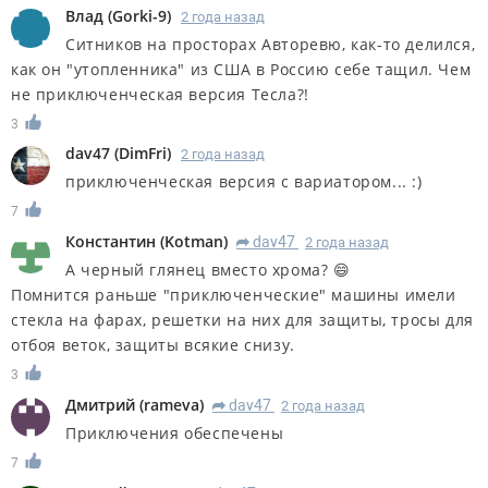
Влад
(
Gorki-9
)
2 года назад
Ситников на просторах Авторевю, как-то делился,
как он "утопленника" из США в Россию себе тащил. Чем
не приключенческая версия Тесла?!
3
dav47
(
DimFri
)
2 года назад
приключенческая версия с вариатором... :)
7
Константин
(
Kotman
)
dav47
2 года назад
R
А черный глянец вместо хрома? 😄
Помнится раньше "приключенческие" машины имели
стекла на фарах, решетки на них для защиты, тросы для
отбоя веток, защиты всякие снизу.
3
Дмитрий
(
rameva
)
dav47
2 года назад
R
Приключения обеспечены
7