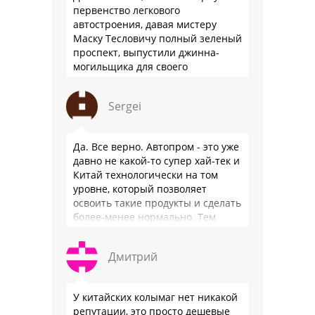
первенство легкового
автостроения, давая мистеру
Маску Тесловичу полный зеленый
проспект, выпустили джинна-
могильщика для своего
автопрома: Китай.
Sergei
Да. Все верно. Автопром - это уже
давно не какой-то супер хай-тек и
Китай технологически на том
уровне, который позволяет
освоить такие продукты и сделать
более-менее нормально. Тем
более, что китайцы просто …
Дмитрий
У китайских колымаг нет никакой
репутации, это просто дешевые