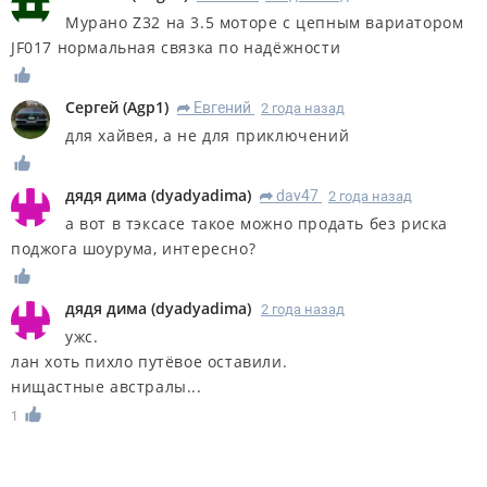
Мурано Z32 на 3.5 моторе с цепным вариатором
JF017 нормальная связка по надёжности
Сергей
(
Agp1
)
Евгений
2 года назад
R
для хайвея, а не для приключений
дядя дима
(
dyadyadima
)
dav47
2 года назад
R
а вот в тэксасе такое можно продать без риска
поджога шоурума, интересно?
дядя дима
(
dyadyadima
)
2 года назад
ужс.
лан хоть пихло путëвое оставили.
нищастные австралы...
1