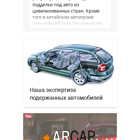
подделки под авто из
цивилизованных стран. Кроме
того в китайском автопроме
сильнейший спад производства
(более 20% по итогам года)и
почти все китайские
производители работают …
Наша экспертиза
подержанных автомобилей