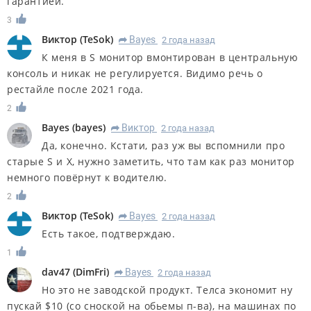
гарантией.
3
Виктор
(
TeSok
)
Bayes
2 года назад
R
К меня в S монитор вмонтирован в центральную
консоль и никак не регулируется. Видимо речь о
рестайле после 2021 года.
2
Bayes
(
bayes
)
Виктор
2 года назад
R
Да, конечно. Кстати, раз уж вы вспомнили про
старые S и X, нужно заметить, что там как раз монитор
немного повёрнут к водителю.
2
Виктор
(
TeSok
)
Bayes
2 года назад
R
Есть такое, подтверждаю.
1
dav47
(
DimFri
)
Bayes
2 года назад
R
Но это не заводской продукт. Телса экономит ну
пускай $10 (со сноской на обьемы п-ва), на машинах по