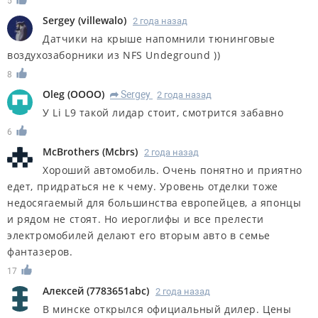
5
Sergey
(
villewalo
)
2 года назад
Датчики на крыше напомнили тюнинговые
воздухозаборники из NFS Undeground ))
8
Oleg
(
OOOO
)
Sergey
2 года назад
R
У Li L9 такой лидар стоит, смотрится забавно
6
McBrothers
(
Mcbrs
)
2 года назад
Хороший автомобиль. Очень понятно и приятно
едет, придраться не к чему. Уровень отделки тоже
недосягаемый для большинства европейцев, а японцы
и рядом не стоят. Но иероглифы и все прелести
электромобилей делают его вторым авто в семье
фантазеров.
17
Алексей
(
7783651abc
)
2 года назад
В минске открылся официальный дилер. Цены