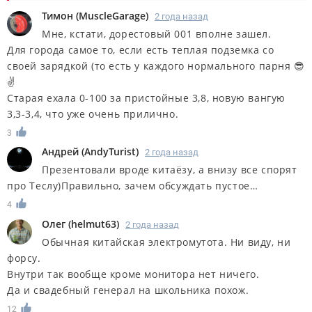
Тимон
(
MuscleGarage
)
2 года назад
Мне, кстати, дорестовый 001 вполне зашел.
Для города самое то, если есть теплая подземка со
своей зарядкой (то есть у каждого нормального парня 😎
✌️
Старая ехала 0-100 за пристойные 3,8, новую вангую
3,3-3,4, что уже очень прилично.
3
Андрей
(
AndyTurist
)
2 года назад
Презентовали вроде китаёзу, а внизу все спорят
про Теслу)Правильно, зачем обсуждать пустое…
4
Олег
(
helmut63
)
2 года назад
Обычная китайская электромутота. Ни виду, ни
форсу.
Внутри так вообще кроме монитора нет ничего.
Да и свадебный генерал на школьника похож.
12