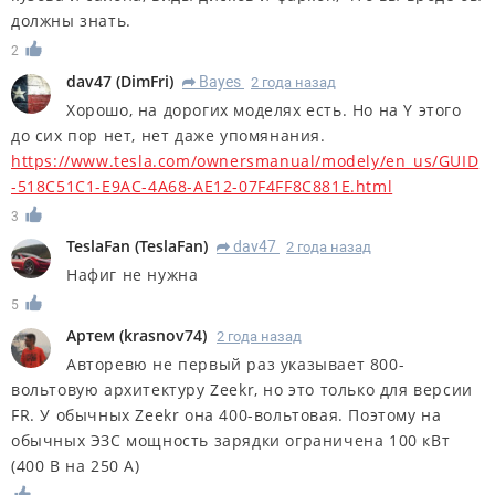
должны знать.
2
dav47
(
DimFri
)
Bayes
2 года назад
R
Хорошо, на дорогих моделях есть. Но на Y этого
до сих пор нет, нет даже упомянания.
https://www.tesla.com/ownersmanual/modely/en_us/GUID
-518C51C1-E9AC-4A68-AE12-07F4FF8C881E.html
3
TeslaFan
(
TeslaFan
)
dav47
2 года назад
R
Нафиг не нужна
5
Артем
(
krasnov74
)
2 года назад
Авторевю не первый раз указывает 800-
вольтовую архитектуру Zeеkr, но это только для версии
FR. У обычных Zeekr она 400-вольтовая. Поэтому на
обычных ЭЗС мощность зарядки ограничена 100 кВт
(400 В на 250 А)