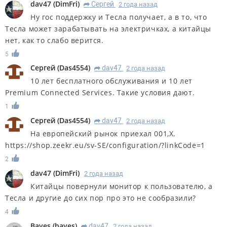
dav47
(
DimFri
)
Сергей
2 года назад
R
Ну гос поддержку и Тесла получает, а в то, что
Тесла может зарабатывать на электричках, а китайцы
нет, как то слабо верится.
5
Сергей
(
Das4554
)
dav47
2 года назад
R
10 лет бесплатного обслуживания и 10 лет
Premium Connected Services. Такие условия дают.
1
Сергей
(
Das4554
)
dav47
2 года назад
R
На европейский рынок приехал 001,X.
https://shop.zeekr.eu/sv-SE/configuration/?linkCode=1
2
dav47
(
DimFri
)
2 года назад
Китайцы повернули монитор к пользователю, а
Тесла и другие до сих пор про это не сообразили?
4
Bayes
(
bayes
)
dav47
2 года назад
R