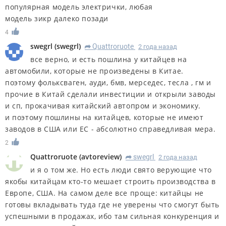
популярная модель электрички, любая
модель зикр далеко позади
4
swegrl
(
swegrl
)
Quattroruote
2 года назад
R
все верно, и есть пошлина у китайцев на
автомобили, которые не произведены в Китае.
поэтому фольксваген, ауди, бмв, мерседес, тесла , гм и
прочие в Китай сделали инвестиции и открыли заводы
и сп, прокачивая китайский автопром и экономику.
и поэтому пошлины на китайцев, которые не имеют
заводов в США или ЕС - абсолютно справедливая мера.
2
Quattroruote
(
avtoreview
)
swegrl
2 года назад
R
и я о том же. Но есть люди свято верующие что
якобы китайцам кто-то мешает строить производства в
Европе, США. На самом деле все проще: китайцы не
готовы вкладывать туда где не уверены что смогут быть
успешными в продажах, ибо там сильная конкуренция и