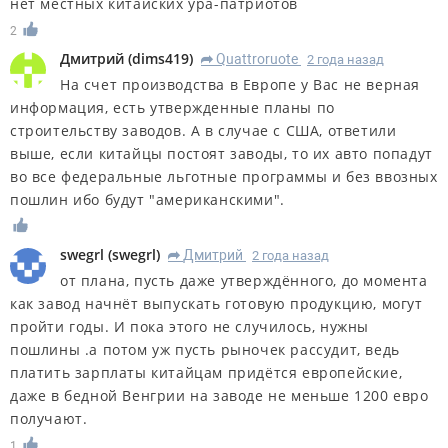
нет местных китайских ура-патриотов
2
Дмитрий
(
dims419
)
Quattroruote
2 года назад
R
На счет производства в Европе у Вас не верная
информация, есть утвержденные планы по
строительству заводов. А в случае с США, ответили
выше, если китайцы постоят заводы, то их авто попадут
во все федеральные льготные программы и без ввозных
пошлин ибо будут "американскими".
swegrl
(
swegrl
)
Дмитрий
2 года назад
R
от плана, пусть даже утверждённого, до момента
как завод начнёт выпускать готовую продукцию, могут
пройти годы. И пока этого не случилось, нужны
пошлины .а потом уж пусть рыночек рассудит, ведь
платить зарплаты китайцам придётся европейские,
даже в бедной Венгрии на заводе не меньше 1200 евро
получают.
1