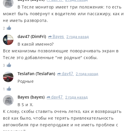
В Тесле монитор имеет три положения: то есть
может быть повёрнут к водителю или пассажиру, как и
не иметь разворота.
2
dav47
(
DimFri
)
Bayes
2 года назад
R
В какой именно?
Все механизмы позволяющие поворачивать экран в
Тесле это добавленные "не родные" скобы.
3
TeslaFan
(
TeslaFan
)
dav47
2 года назад
R
Родные
1
Bayes
(
bayes
)
dav47
2 года назад
R
В S и X.
К слову, скобы ставить очень легко, как и возвращать
всё как было, чтобы не терять привлекательность
автомобиля при перепродаже и не иметь проблем с