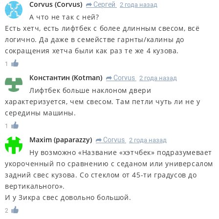
Corvus
(
Corvus
)
Сергей
2 года назад
R
А что не так с ней?
Есть хетч, есть лифтбек с более длинным свесом, всё
логично. Да даже в семействе гарнты/калины до
сокращения хетча были как раз те же 4 кузова.
1
Константин
(
Kotman
)
Corvus
2 года назад
R
Лифтбек больше наклоном двери
характеризуется, чем свесом. Там петли чуть ли не у
середины машины.
1
Maxim
(
paparazzy
)
Corvus
2 года назад
R
Ну возможно «Название «хэтчбек» подразумевает
укороченный по сравнению с седаном или универсалом
задний свес кузова. Со стеклом от 45-ти градусов до
вертикального».
И у Зикра свес довольно большой.
2