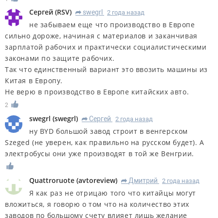
Сергей
(
RSV
)
swegrl
2 года назад
R
не забываем еще что производство в Европе
сильно дороже, начиная с материалов и заканчивая
зарплатой рабочих и практически социалистическими
законами по защите рабочих.
Так что единственный вариант это ввозить машины из
Китая в Европу.
Не верю в производство в Европе китайских авто.
2
swegrl
(
swegrl
)
Сергей
2 года назад
R
ну BYD большой завод строит в венгерском
Szeged (не уверен, как правильно на русском будет). А
электробусы они уже производят в той же Венгрии.
Quattroruote
(
avtoreview
)
Дмитрий
2 года назад
R
Я как раз не отрицаю того что китайцы могут
вложиться, я говорю о том что на количество этих
заводов по большому счету влияет лишь желание