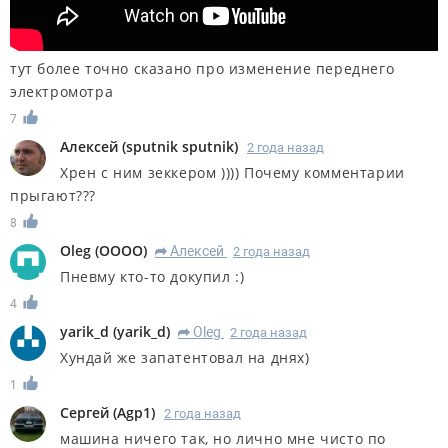
тут более точно сказано про изменение переднего
электромотра
7
Алексей
(
sputnik sputnik
)
2 года назад
Хрен с ним зеккером )))) Почему комментарии
прыгают???
8
Oleg
(
OOOO
)
Алексей
2 года назад
R
Пневму кто-то докупил :)
4
yarik_d
(
yarik_d
)
Oleg
2 года назад
R
Хундай же запатентовал на днях)
1
Сергей
(
Agp1
)
2 года назад
машина ничего так, но лично мне чисто по