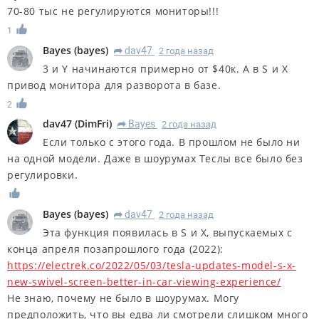
70-80 тыс не регулируются мониторы!!!
1
Bayes
(
bayes
)
dav47
2 года назад
R
3 и Y начинаются примерно от $40к. А в S и X
привод монитора для разворота в базе.
2
dav47
(
DimFri
)
Bayes
2 года назад
R
Если только с этого года. В прошлом не было ни
на одной модели. Даже в шоурумах Теслы все было без
регулировки.
Bayes
(
bayes
)
dav47
2 года назад
R
Эта функция появилась в S и X, выпускаемых с
конца апреля позапрошлого года (2022):
https://electrek.co/2022/05/03/tesla-updates-model-s-x-
new-swivel-screen-better-in-car-viewing-experience/
Не знаю, почему не было в шоурумах. Могу
предположить, что вы едва ли смотрели слишком много