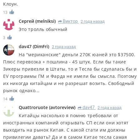
Клоун.
13
Сергей
(
melniksi
)
Виктор
2 года назад
R
Это тролль обычный
3
dav47
(
DimFri
)
2 года назад
На "мериканские" деньги 270К юаней это $37500.
Плюс перевозка + пошлина - 45 штук. Если бы такие
Зикеры привезли в Штаты, то и Тесла бы сдулалась бы и
EV программы ГМ и Фарда не имели бы смысла. Поэтому
их никогда китайцам и не разрешат возить. Свободный
рынок однако...
14
Quattroruote
(
avtoreview
)
dav47
2 года назад
R
Китайцы насколько я помню требовали от
иностранных компаний открывать СП если они хотят
выходить на рынок Китая. С какой стати им должны
привилегии давать? Да и в самом Китае тесла самая