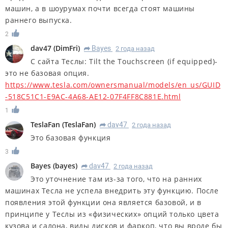
машин, а в шоурумах почти всегда стоят машины
раннего выпуска.
2
dav47
(
DimFri
)
Bayes
2 года назад
R
С сайта Теслы: Tilt the Touchscreen (if equipped)-
это не базовая опция.
https://www.tesla.com/ownersmanual/models/en_us/GUID
-518C51C1-E9AC-4A68-AE12-07F4FF8C881E.html
1
TeslaFan
(
TeslaFan
)
dav47
2 года назад
R
Это базовая функция
3
Bayes
(
bayes
)
dav47
2 года назад
R
Это уточнение там из-за того, что на ранних
машинах Тесла не успела внедрить эту функцию. После
появления этой функции она является базовой, и в
принципе у Теслы из «физических» опций только цвета
кузова и салона, виды дисков и фаркоп, что вы вроде бы