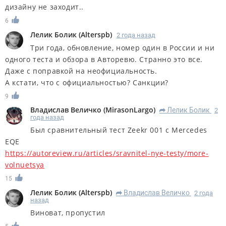
дизайну не заходит..
6
Лелик Болик
(
Alterspb
)
2 года назад
Три года, обновление, номер один в России и ни
одного теста и обзора в Авторевю. Странно это все.
Даже с поправкой на неофициальность.
А кстати, что с официальностью? Санкции?
9
Владислав Величко
(
MirasonLargo
)
Лелик Болик
2
R
года назад
Был сравнительный тест Zeekr 001 с Mercedes
EQE
https://autoreview.ru/articles/sravnitel-nye-testy/more-
volnuetsya
15
Лелик Болик
(
Alterspb
)
Владислав Величко
2 года
R
назад
Виноват, пропустил