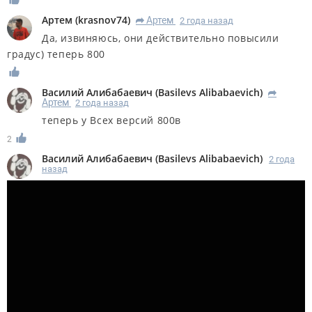
Артем
(
krasnov74
)
Артем
2 года назад
R
Да, извиняюсь, они действительно повысили
градус) теперь 800
Василий Алибабаевич
(
Basilevs Alibabaevich
)
R
Артем
2 года назад
теперь у Всех версий 800в
2
Василий Алибабаевич
(
Basilevs Alibabaevich
)
2 года
назад