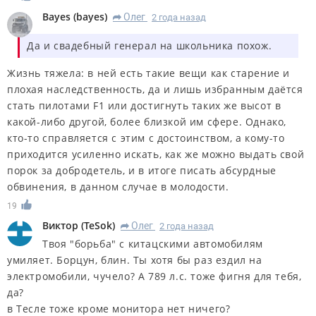
Bayes
(
bayes
)
Олег
2 года назад
R
Да и свадебный генерал на школьника похож.
Жизнь тяжела: в ней есть такие вещи как старение и
плохая наследственность, да и лишь избранным даётся
стать пилотами F1 или достигнуть таких же высот в
какой-либо другой, более близкой им сфере. Однако,
кто-то справляется с этим с достоинством, а кому-то
приходится усиленно искать, как же можно выдать свой
порок за добродетель, и в итоге писать абсурдные
обвинения, в данном случае в молодости.
19
Виктор
(
TeSok
)
Олег
2 года назад
R
Твоя "борьба" с китацскими автомобилям
умиляет. Борцун, блин. Ты хотя бы раз ездил на
электромобили, чучело? А 789 л.с. тоже фигня для тебя,
да?
в Тесле тоже кроме монитора нет ничего?