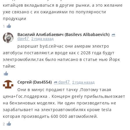
китайцев вкладываться в другие рынки, а это желание
уже связано с их ожиданиями по популярности
продукции
1
Василий Алибабаевич
(
Basilevs Alibabaevich
)
R
dav47
2 года назад
разрешат byd,сейчас они амерам электро
автобусы поставляют,и вроде как с 2028 года будут
электромобили,так было написано в статье нью Йорк
таймс
Сергей
(
Das4554
)
dav47
2 года назад
R
Они в минус продают тачку ,Поэтому такая
цена+Гос.поддержка . Концерн geely прибыль,выезжает
на бензиновых моделях. Ни один производитель не
зарабатывает на электроавтомобилях кроме tesla
которая производить 600 000 автомобилей.
2