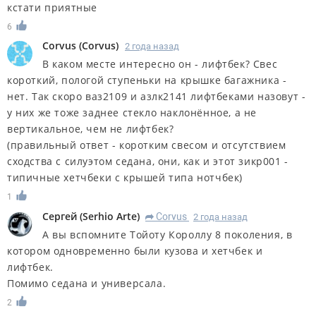
кстати приятные
6
Corvus
(
Corvus
)
2 года назад
В каком месте интересно он - лифтбек? Свес
короткий, пологой ступеньки на крышке багажника -
нет. Так скоро ваз2109 и азлк2141 лифтбеками назовут -
у них же тоже заднее стекло наклонённое, а не
вертикальное, чем не лифтбек?
(правильный ответ - коротким свесом и отсутствием
сходства с силуэтом седана, они, как и этот зикр001 -
типичные хетчбеки с крышей типа нотчбек)
1
Сергей
(
Serhio Arte
)
Corvus
2 года назад
R
А вы вспомните Тойоту Короллу 8 поколения, в
котором одновременно были кузова и хетчбек и
лифтбек.
Помимо седана и универсала.
2