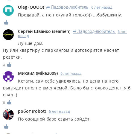
Oleg
(
OOOO
)
Ладовод-любитель
6 лет назад
R
Продавай, а не покупай только))) ...бабушкину.
Сергей Швайко
(
seamen
)
Ладовод-любитель
6 лет
R
назад
Лучше дом.
Ну или квартиру с паркингом и договорится насчёт
розетки.
4
Михаил
(
Mike2009
)
6 лет назад
Кстати, сам себе удивляюсь, но цена на него
выглядит вполне вменяемой. Было бы столько денег, я б
взял :)
8
робот
(
robot
)
6 лет назад
По овощной базе ездить сойдёт.