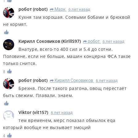
1
робот
(
robot
)
Марк
6 лет назад
R
Кухня там хорошая. Соевыми бобами и брюквой
не кормят.
Кирилл Соковиков
(
KirillS97
)
робот
6 лет назад
R
Внатуре, всего-то 400 сил и 5.4 до сотни.
Половине, если не больше, машин концерна ФСА такое
только снится.
8
робот
(
robot
)
Кирилл Соковиков
6 лет назад
R
Брехня. После такого разгона, овощ перестаёт
быть свежим. Плавали. знаем.
Viktor
(
vit157
)
6 лет назад
тем временем, мерс показал обмылок eqa
который вообще не вызывает эмоций
4