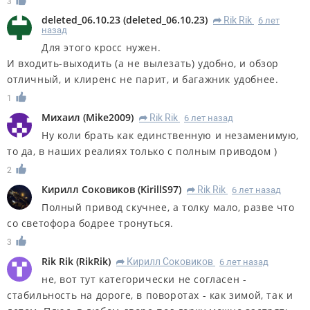
3
deleted_06.10.23
(
deleted_06.10.23
)
Rik Rik
6 лет
R
назад
Для этого кросс нужен.
И входить-выходить (а не вылезать) удобно, и обзор
отличный, и клиренс не парит, и багажник удобнее.
1
Михаил
(
Mike2009
)
Rik Rik
6 лет назад
R
Ну коли брать как единственную и незаменимую,
то да, в наших реалиях только с полным приводом )
2
Кирилл Соковиков
(
KirillS97
)
Rik Rik
6 лет назад
R
Полный привод скучнее, а толку мало, разве что
со светофора бодрее тронуться.
3
Rik Rik
(
RikRik
)
Кирилл Соковиков
6 лет назад
R
не, вот тут категорически не согласен -
стабильность на дороге, в поворотах - как зимой, так и