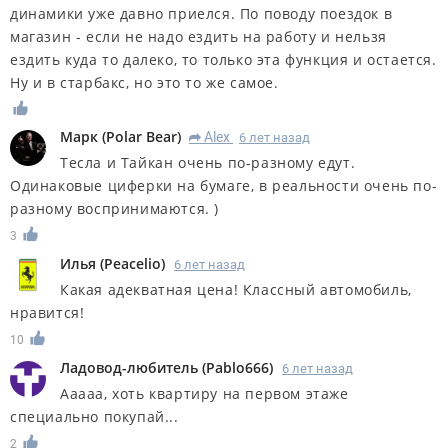
динамики уже давно приелся. По поводу поездок в
магазин - если не надо ездить на работу и нельзя
ездить куда то далеко, то только эта функция и остается.
Ну и в старбакс, но это то же самое.
Марк
(
Polar Bear
)
Alex
6 лет назад
R
Тесла и Тайкан очень по-разному едут.
Одинаковые циферки на бумаге, в реальности очень по-
разному воспринимаются. )
3
Илья
(
Peacelio
)
6 лет назад
Какая адекватная цена! Классный автомобиль,
нравится!
10
Ладовод-любитель
(
Pablo666
)
6 лет назад
Ааааа, хоть квартиру на первом этаже
специально покупай...
2