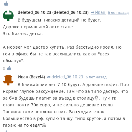
deleted_06.10.23
(
deleted_06.10.23
)
Иван
6 лет назад
R
В будущем никаких дотаций не будет.
Дороже нормальной авто станет.
Это бизнес, детка.
А норвег мог Дастер купить. Раз бесстыдно кроил. Но
геи в офисе бы не так восхищались как он "всех
обманул".
3
Иван
(
Bezel4
)
deleted_06.10.23
6 лет назад
R
В ближайшие лет 7-10 будут. А дальше пофиг. Про
норвег глупое рассуждение. Там что за типо дастер, что
за бмв будешь платит за въезд в столицу👌. Ну 4 гк
стоит почти 70к евро, и не сильно дешевле теслы.
Топливо тоже неплохо стоит. Рассуждаете как
большинство в рф, куплю тачку, типо крутой, а потом в
гараж на то ездят🙈