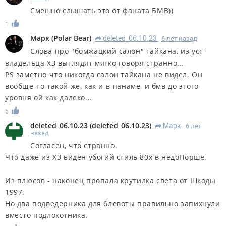
Смешно слышать это от фаната БМВ))
1
Марк
(
Polar Bear
)
deleted_06.10.23
6 лет назад
R
Слова про "бомжацкий салон" тайкана, из уст
владельца ХЗ выглядят мягко говоря странно...
PS заметно что никогда салон тайкана не видел. Он
вообще-то такой же, как и в панаме, и бмв до этого
уровня ой как далеко...
5
deleted_06.10.23
(
deleted_06.10.23
)
Марк
6 лет
R
назад
Согласен, что странно.
Что даже из Х3 виден убогий стиль 80х в недоПорше.
Из плюсов - наконец пропала крутилка света от Шкоды
1997.
Но два подведерника для блевоты правильно запихнули
вместо подлокотника.