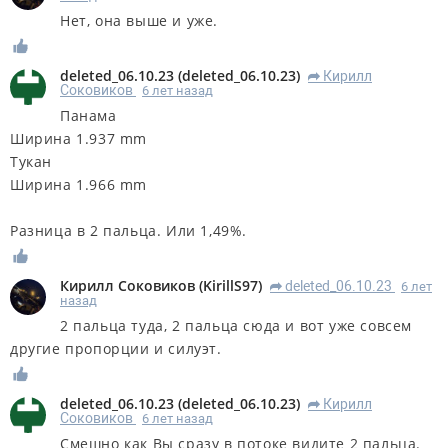
Нет, она выше и уже.
deleted_06.10.23
(
deleted_06.10.23
)
Кирилл
R
Соковиков
6 лет назад
Панама
Ширина 1.937 mm
Тукан
Ширина 1.966 mm
Разница в 2 пальца. Или 1,49%.
Кирилл Соковиков
(
KirillS97
)
deleted_06.10.23
6 лет
R
назад
2 пальца туда, 2 пальца сюда и вот уже совсем
другие пропорции и силуэт.
deleted_06.10.23
(
deleted_06.10.23
)
Кирилл
R
Соковиков
6 лет назад
Смешно как Вы сразу в потоке видите 2 пальца.