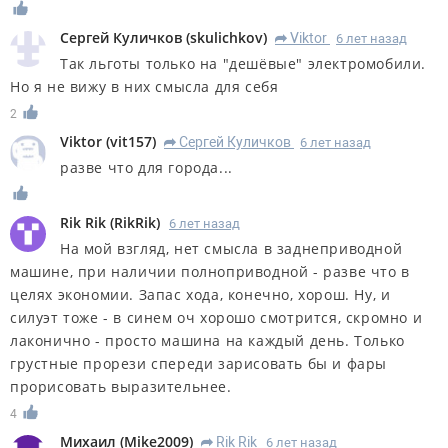
Сергей Куличков
(
skulichkov
)
Viktor
6 лет назад
R
Так льготы только на "дешёвые" электромобили.
Но я не вижу в них смысла для себя
2
Viktor
(
vit157
)
Сергей Куличков
6 лет назад
R
разве что для города...
Rik Rik
(
RikRik
)
6 лет назад
На мой взгляд, нет смысла в заднеприводной
машине, при наличии полноприводной - разве что в
целях экономии. Запас хода, конечно, хорош. Ну, и
силуэт тоже - в синем оч хорошо смотрится, скромно и
лаконично - просто машина на каждый день. Только
грустные прорези спереди зарисовать бы и фары
прорисовать выразительнее.
4
Михаил
(
Mike2009
)
Rik Rik
6 лет назад
R