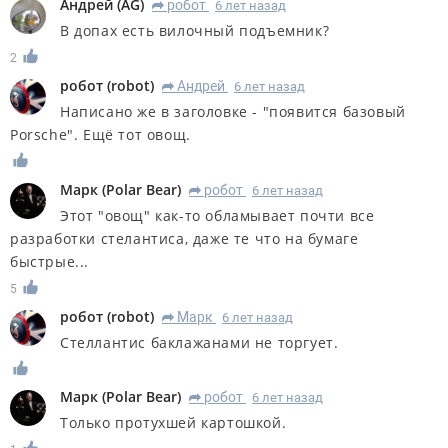
Андрей
(
AG
)
робот
6 лет назад
R
В допах есть вилочный подъемник?
2
робот
(
robot
)
Андрей
6 лет назад
R
Написано же в заголовке - "появится базовый
Porsche". Ещё тот овощ.
Марк
(
Polar Bear
)
робот
6 лет назад
R
Этот "овощ" как-то обламывает почти все
разработки стелантиса, даже те что на бумаге
быстрые...
5
робот
(
robot
)
Марк
6 лет назад
R
Стеллантис баклажанами не торгует.
Марк
(
Polar Bear
)
робот
6 лет назад
R
Только протухшей картошкой.