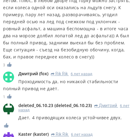
летом. Плюс, в любом дворе под горку можно застрять,
если колеса одной оси оказались на льду/в снегу. К
примеру, пару лет назад, разворачиваясь, угодил
передней осью на лед под снежком под уклончик -
ровный асфальт, а машина беспомощна - в итоге часа
два на морозе долбил лопатой лед до асфальта)) А был
бы полный привод, задними выехал бы без проблем.
Еще ситуация - съезд на безобидную обочину, когда,
бах, и правое переднее колесо в снегу))
3
Дмитрий
(
fox
)
Rik Rik
6 лет назад
R
Проходимость да, но никакой стабильности
полный привод не даёт.
1
deleted_06.10.23
(
deleted_06.10.23
)
Дмитрий
6 лет
R
назад
Дает. 4 приводящих колеса устойчивее двух.
Kaster
(
kaster
)
Rik Rik
6 лет назад
R