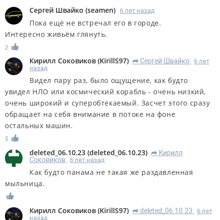
Сергей Швайко
(
seamen
)
6 лет назад
Пока ещё не встречал его в городе.
Интересно живьём глянуть.
2
Кирилл Соковиков
(
KirillS97
)
Сергей Швайко
6 лет
R
назад
Видел пару раз, было ощущение, как будто
увидел НЛО или космический корабль - очень низкий,
очень широкий и суперобтекаемый. Засчет этого сразу
обращает на себя внимание в потоке на фоне
остальных машин.
5
deleted_06.10.23
(
deleted_06.10.23
)
Кирилл
R
Соковиков
6 лет назад
Как будто панама не такая же раздавленная
мыльница.
Кирилл Соковиков
(
KirillS97
)
deleted_06.10.23
6 лет
R
назад