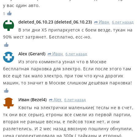
у вас один авто.
5
deleted_06.10.23
(
deleted_06.10.23
)
Иван
6 лет назад
R
В эти дни Х5 припаркуется с боем везде, тукан на
90% мест затрянет. Бесплатно, есс-но.
Alex
(
Gerard
)
Иван
6 лет назад
R
Из этого коммента узнал что в Москве
бесплатная парковка для электро. Если после этого там
все ещё так мало электро, при том что куча дорогих
машин, то значит в Москве слишком дешёвая парковка!
Иван
(
Bezel4
)
Alex
6 лет назад
R
Квоты на электрички маленькие( теслы не в счет,
тк они все серые), етроны все смели из первой партии,
вторая не раньше вёсны, е пейсов тоже нет, и они
разлетелись. И 2 мес назад ввозную пошлину обнулили,
цена скорректировала на 300к ( тайканы и етроны).