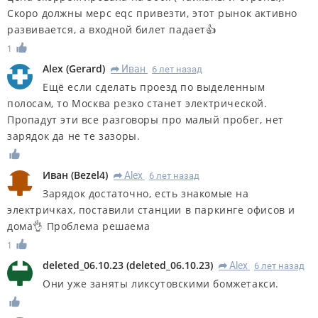
Скоро должны мерс eqc привезти, этот рынок активно
развивается, а входной билет падает👍
1
Alex
(
Gerard
)
Иван
6 лет назад
R
Ещё если сделать проезд по выделенным
полосам, то Москва резко станет электрической.
Пропадут эти все разговоры про малый пробег, нет
зарядок да не те зазоры.
Иван
(
Bezel4
)
Alex
6 лет назад
R
Зарядок достаточно, есть знакомые на
электричках, поставили станции в паркинге офисов и
дома👌 Проблема решаема
1
deleted_06.10.23
(
deleted_06.10.23
)
Alex
6 лет назад
R
Они уже заняты ликсутовскими бомжетакси.