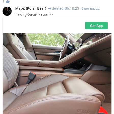
1
Марк
(
Polar Bear
)
deleted_06.10.23
6 лет назад
R
Это "убогий стиль"?