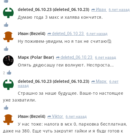
deleted_06.10.23
(
deleted_06.10.23
)
Иван
6 лет назад
R
Думаю года 3 макс и халява кончится.
Иван
(
Bezel4
)
deleted_06.10.23
6 лет назад
R
Ну поживем-увидим, но я так не считаю🤔
Марк
(
Polar Bear
)
deleted_06.10.23
6 лет назад
R
Опять дядюсашу геи волнуют. Неспроста...
2
deleted_06.10.23
(
deleted_06.10.23
)
Марк
6 лет
R
назад
Страшно за наше будущее. Ваше-то настоящее
уже захватили.
Иван
(
Bezel4
)
Viktor
6 лет назад
R
У нас тоже: налога в мск 0, парковка бесплатная,
даже на 380. Еще чуть закрутят гайки и я буду готов к