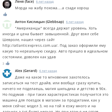
Леня
(
face
)
6 лет назад
Морда на жабу похожа....а сзади хорош
Антон Кислицын
(
Glebbsap
)
6 лет назад
"Американцы" всегда держат уровень. Хоть
иногда и цена бывает завышенной. Друг взял себе
Шевроле, нашел через сайт
http://atlanticexpress.com.ua/. Под заказ оформили ему
какую то нереальную скидку. Авто пришло в идеальном
состоянии, доволен как удав
3
Alex
(
Gerard
)
6 лет назад
Даже на какое то мгновение захотелось
записаться на тест драйв, или вообще сразу купить,
ничего не поделаешь, магия шильдика и детство в 90х.
Но подумав - при таких характеристиках получается это
машина для поездок в магазин за продуктами, как у
меня сейчас модел 3, но на той я езжу много и на
дальняк а тут будет нельзя. Но при этом я не готов