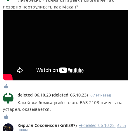
Интересно - тонна батареек помогла не так
позорно неотруливать как Макан?
deleted_06.10.23
(
deleted_06.10.23
)
6 лет назад
Какой же бомжацкий салон. ВАЗ 2103 ничуть на
устарел, оказывается.
Кирилл Соковиков
(
KirillS97
)
deleted_06.10.23
6 лет
R
назад