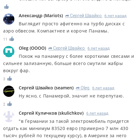
Александр
(
Mariots
)
Сергей Швайко
6 лет назад
R
Выглядит просто афигенно на турбо дисках с
аэро обвесом. Компактнее и короче Панамы.
11
Oleg
(
OOOO
)
Сергей Швайко
6 лет назад
R
Похож на панамеру с более короткими свесами и
сильнее зализанную, больше всего смутили жабры
вокруг фар.
3
Сергей Швайко
(
seamen
)
Oleg
6 лет назад
R
Ну ясно, с Панамерой, значит не перепутаю.
2
Сергей Куличков
(
skulichkov
)
6 лет назад
"в Германии за такой электромобиль придется
отдать как минимум 83520 евро (примерно 7 млн 430
тысяч рублей по текущему курсу), в Америке за него