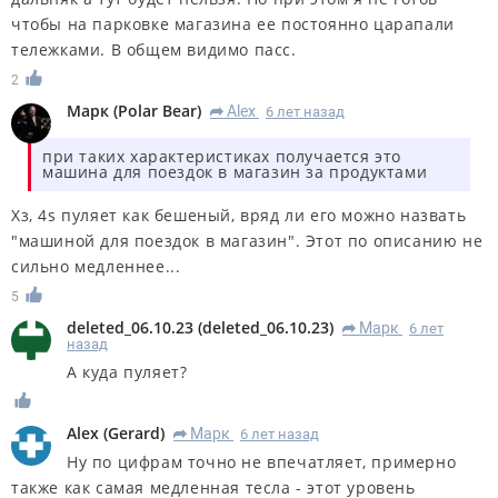
чтобы на парковке магазина ее постоянно царапали
тележками. В общем видимо пасс.
2
Марк
(
Polar Bear
)
Alex
6 лет назад
R
при таких характеристиках получается это
машина для поездок в магазин за продуктами
Хз, 4s пуляет как бешеный, вряд ли его можно назвать
"машиной для поездок в магазин". Этот по описанию не
сильно медленнее...
5
deleted_06.10.23
(
deleted_06.10.23
)
Марк
6 лет
R
назад
А куда пуляет?
Alex
(
Gerard
)
Марк
6 лет назад
R
Ну по цифрам точно не впечатляет, примерно
также как самая медленная тесла - этот уровень