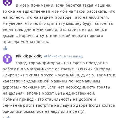
В моем понимании, если берется такая машина,
то она не единственная и зимой на такой рассекать, что
на полном, что на заднем приводе - это на любителя.
Не уверен, что те, кто купят эту машину будут выгонять
ее на трек дни в Мячково или шпарить на дальняк в
дождь... Короче, отсутствие в этой версии полного
привода можно понять.
Rik Rik
(
RikRik
)
Михаил
6 лет назад
R
город, город-пригород - на неделю поездок на
работу и по магазам/кафе ее хватит. В выхи - за город.
Клиренс - не сильно хуже Фокуса/Ай30, думаю. Так что, в
качестве каждодневной машины по нормальным
дорогам - почему нет. Если нет необходимости гонять
на дальняк, вполне может быть единственной.
Полный привод - это стабильность на дороге и
снижение риска застрять на льду во дворе (когда колеса
одной оси оказались на льду или в снегу).