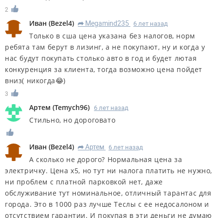
2
Иван
(
Bezel4
)
Megamind235
6 лет назад
R
Только в сша цена указана без налогов, норм
ребята там берут в лизинг, а не покупают, ну и когда у
нас будут покупать столько авто в год и будет лютая
конкуренция за клиента, тогда возможно цена пойдет
вниз( никогда😂)
3
Артем
(
Temych96
)
6 лет назад
Стильно, но дороговато
Иван
(
Bezel4
)
Артем
6 лет назад
R
А сколько не дорого? Нормальная цена за
электричку. Цена х5, но тут ни налога платить не нужно,
ни проблем с платной парковкой нет, даже
обслуживание тут номинальное, отличный тарантас для
города. Это в 1000 раз лучше Теслы с ее недосалоном и
отсутствием гарантии. И покупая в эти деньги не думаю