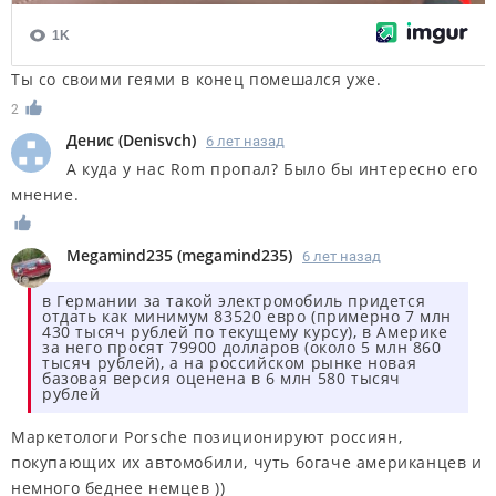
Ты со своими геями в конец помешался уже.
2
Денис
(
Denisvch
)
6 лет назад
А куда у нас Rom пропал? Было бы интересно его
мнение.
Megamind235
(
megamind235
)
6 лет назад
в Германии за такой электромобиль придется
отдать как минимум 83520 евро (примерно 7 млн
430 тысяч рублей по текущему курсу), в Америке
за него просят 79900 долларов (около 5 млн 860
тысяч рублей), а на российском рынке новая
базовая версия оценена в 6 млн 580 тысяч
рублей
Маркетологи Porsche позиционируют россиян,
покупающих их автомобили, чуть богаче американцев и
немного беднее немцев ))