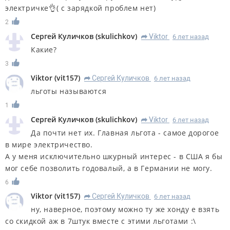
электричке👌( с зарядкой проблем нет)
2
Сергей Куличков
(
skulichkov
)
Viktor
6 лет назад
R
Какие?
3
Viktor
(
vit157
)
Сергей Куличков
6 лет назад
R
льготы называются
1
Сергей Куличков
(
skulichkov
)
Viktor
6 лет назад
R
Да почти нет их. Главная льгота - самое дорогое
в мире электричество.
А у меня исключительно шкурный интерес - в США я бы
мог себе позволить годовалый, а в Германии не могу.
6
Viktor
(
vit157
)
Сергей Куличков
6 лет назад
R
ну, наверное, поэтому можно ту же хонду е взять
со скидкой аж в 7штук вместе с этими льготами :\