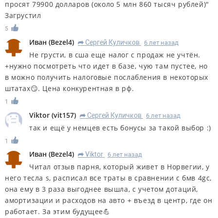
просят 79900 долларов (около 5 млн 860 тысяч рублей)"
Загрустил
5
Иван
(
Bezel4
)
Сергей Куличков
6 лет назад
R
Не грусти, в сша еще налог с продаж не учтён.
+нужно посмотреть что идет в базе, чую там пустее, но
в можно получить налоговые послабления в некоторых
штатах😏. Цена конкурентная в рф.
1
Viktor
(
vit157
)
Сергей Куличков
6 лет назад
R
так и ещё у немцев есть бонусы за такой выбор :)
1
Иван
(
Bezel4
)
Viktor
6 лет назад
R
Читал отзыв парня, который живет в Норвегии, у
него тесла s, расписал все траты в сравнении с бмв 4gc,
она ему в 3 раза выгоднее вышла, с учетом дотаций,
амортизации и расходов на авто + въезд в центр, где он
работает. За этим будущее💪