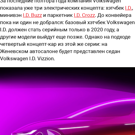
За последние полтора года компания Volkswagen
показала уже три электрических концепта: хэтчбек
I.D.
,
минивэн
I.D. Buzz
и паркетник
I.D. Crozz
. До конвейера
пока ни один не добрался: базовый хэтчбек Volkswagen
I.D. должен стать серийным только в 2020 году, а
другие модели выйдут еще позже. Однако на подходе
четвертый концепт-кар из этой же серии: на
Женевском автосалоне будет представлен седан
Volkswagen I.D. Vizzion.