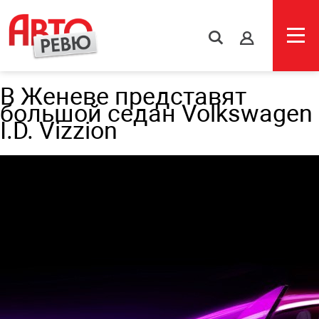
s
В Женеве представят
большой седан Volkswagen
I.D. Vizzion