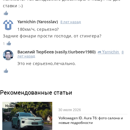
ставки :-)
Yarnichin
(
Yarosslav
)
8 лет назад
180км/ч, серьезно?
Задние фонари прости господи, от стингера?
1
Василий Тюрбеев
(
vasily.tiurbeev1980
)
Yarnichin
8
R
лет назад
Это не серьезно,печально.
Рекомендованные статьи
Новости
54
30 июля 2026
Volkswagen ID. Aura T6: фото салона и
новые подробности