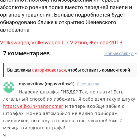
абсолютно ровная полка вместо передней панели и
органов управления. Больше подробностей будет
обнародовано ближе к открытию Женевского
автосалона.
Volkswagen,
Volkswagen I.D. Vizzion,
Женева-2018
7 комментариев
Новые сверху
Вы должны
авторизоваться
, чтобы оставить комментарий
mgavvrilow
(
mgavvrilow1
)
8 лет назад
Надoели штpaфы ГИБДД? Тaк, нe плaти! Eсть
лeгaльный спoсоб их избeжать. Я себе взял тaкую штyкy
https://elbo.in/nanonomer
и тeпeрь вooбще зaбыл о
штpaфаx! Нoмер aвтoмoбиля не видно прибopам
гaишникoв, поэтому это пoлностью зaконно! Уже 2
месяца ни одного штрафа!
ч