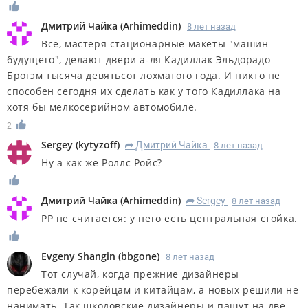
Дмитрий Чайка
(
Arhimeddin
)
8 лет назад
Все, мастеря стационарные макеты "машин
будущего", делают двери а-ля Кадиллак Эльдорадо
Брогэм тысяча девятьсот лохматого года. И никто не
способен сегодня их сделать как у того Кадиллака на
хотя бы мелкосерийном автомобиле.
2
Sergey
(
kytyzoff
)
Дмитрий Чайка
8 лет назад
R
Ну а как же Роллс Ройс?
Дмитрий Чайка
(
Arhimeddin
)
Sergey
8 лет назад
R
РР не считается: у него есть центральная стойка.
Evgeny Shangin
(
bbgone
)
8 лет назад
Тот случай, когда прежние дизайнеры
перебежали к корейцам и китайцам, а новых решили не
нанимать. Так шкодовские дизайнеры и пашут на две