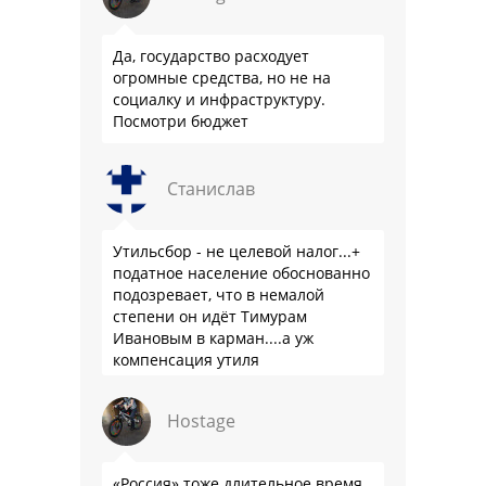
Да, государство расходует
огромные средства, но не на
социалку и инфраструктуру.
Посмотри бюджет
Станислав
Утильсбор - не целевой налог...+
податное население обоснованно
подозревает, что в немалой
степени он идёт Тимурам
Ивановым в карман....а уж
компенсация утиля
производителям настолько мутна,
что прям эталон коррупции
Hostage
«Россия» тоже длительное время