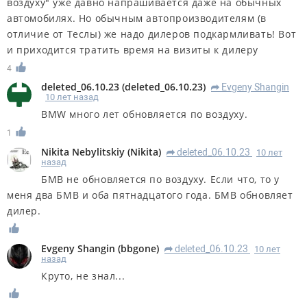
воздуху" уже давно напрашивается даже на обычных
автомобилях. Но обычным автопроизводителям (в
отличие от Теслы) же надо дилеров подкармливать! Вот
и приходится тратить время на визиты к дилеру
4
deleted_06.10.23
(
deleted_06.10.23
)
Evgeny Shangin
R
10 лет назад
BMW много лет обновляется по воздуху.
1
Nikita Nebylitskiy
(
Nikita
)
deleted_06.10.23
10 лет
R
назад
БМВ не обновляется по воздуху. Если что, то у
меня два БМВ и оба пятнадцатого года. БМВ обновляет
дилер.
Evgeny Shangin
(
bbgone
)
deleted_06.10.23
10 лет
R
назад
Круто, не знал...