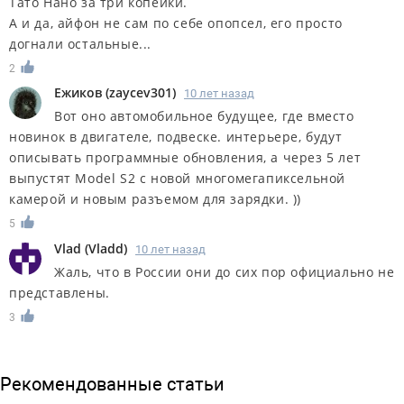
Тато Нано за три копейки.
А и да, айфон не сам по себе опопсел, его просто
догнали остальные...
2
Ежиков
(
zaycev301
)
10 лет назад
Вот оно автомобильное будущее, где вместо
новинок в двигателе, подвеске. интерьере, будут
описывать программные обновления, а через 5 лет
выпустят Model S2 с новой многомегапиксельной
камерой и новым разъемом для зарядки. ))
5
Vlad
(
Vladd
)
10 лет назад
Жаль, что в России они до сих пор официально не
представлены.
3
Рекомендованные статьи