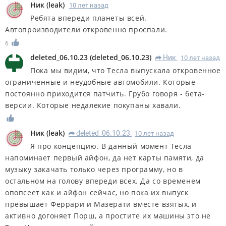
Ник
(
leak
)
10 лет назад
Ребята впереди планеты всей.
Автопроизводители откровенно проспали.
6
deleted_06.10.23
(
deleted_06.10.23
)
Ник
10 лет назад
R
Пока мы видим, что Тесла выпускала откровенное
ограниченные и неудобные автомобили. Которые
постоянно приходится патчить. Грубо говоря - бета-
версии. Которые недалекие покупаны хавали.
Ник
(
leak
)
deleted_06.10.23
10 лет назад
R
Я про концепцию. В данный момент Тесла
напоминает первый айфон, да нет карты памяти, да
музыку закачать только через программу, но в
остальном на голову впереди всех. Да со временем
опопсеет как и айфон сейчас, но пока их выпуск
превышает Феррари и Мазерати вместе взятых, и
активно догоняет Порш, а простите их машины это не