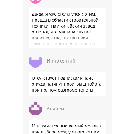
Да-да, я уже столкнулся с этим.
Правда в области строительной
техники. Нам китайский завод
ответил, что машина снята с
производства, поставщики
заменены, ищите решение на
местном рынке. Ответ завода на
официальном бланке …
Иннокентий
Отсутствует подписка? Иначе
откуда натянут проигрыш Тойота
при полном разгроме тенеты.
Андрей
Мне кажется вменяемый человек
при выборе между многолетним