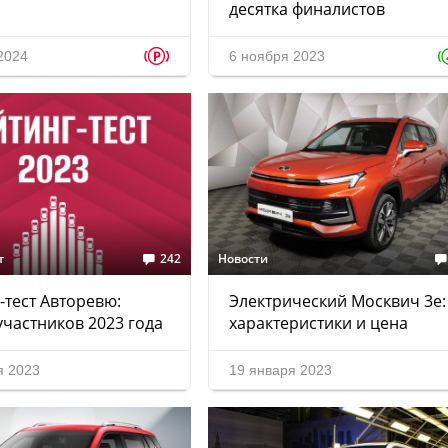
десятка финалистов
p
2024
6 ноября 2023
т
242
Новости
-тест Авторевю:
Электрический Москвич 3е:
участников 2023 года
характеристики и цена
я 2023
19 января 2023