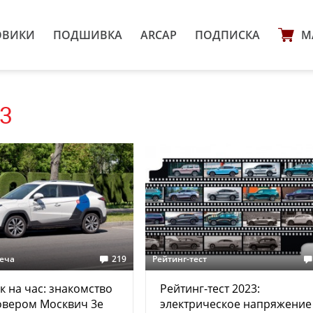
ОВИКИ
ПОДШИВКА
ARCAP
ПОДПИСКА
М
3
реча
219
Рейтинг-тест
к на час: знакомство
Рейтинг-тест 2023:
овером Москвич 3е
электрическое напряжение