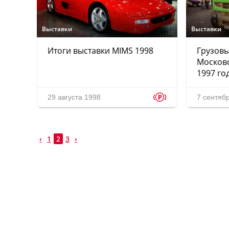
Выставки
Выставки
Итоги выставки MIMS 1998
Грузов
Московс
1997 го
p
29 августа 1998
7 сентяб
‹
1
2
3
›