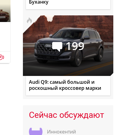
Буханку
199
p
Audi Q9: самый большой и
роскошный кроссовер марки
Сейчас обсуждают
Иннокентий