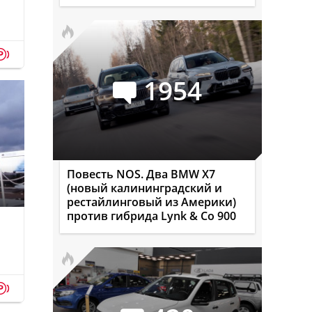
p
1954
Повесть NOS. Два BMW X7
(новый калининградский и
рестайлинговый из Америки)
против гибрида Lynk & Co 900
p