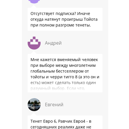
Отсутствует подписка? Иначе
откуда натянут проигрыш Тойота
при полном разгроме тенеты.
Андрей
Мне кажется вменяемый человек
при выборе между многолетним
глобальным бестселлером от
тойоты и черри тигго 8 (а это он и
есть) может сделать только один
разумный выбор. Если что,
владею черри уже …
Евгений
Тенет Евро 6, Равчик Евро4 - в
сегодняшних реалиях даже не