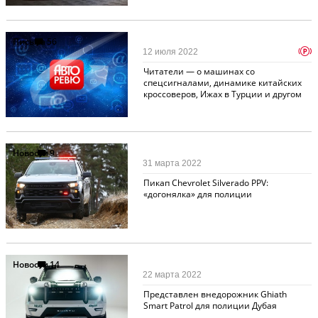
Письма
56
p
12 июля 2022
Читатели — о машинах со
спецсигналами, динамике китайских
кроссоверов, Ижах в Турции и другом
Новости
9
31 марта 2022
Пикап Chevrolet Silverado PPV:
«догонялка» для полиции
Новости
14
22 марта 2022
Представлен внедорожник Ghiath
Smart Patrol для полиции Дубая