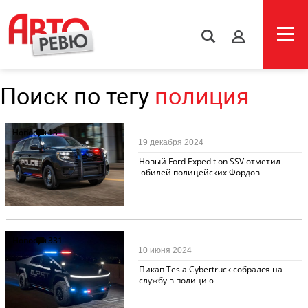
s
Поиск по тегу
полиция
Новости
13
19 декабря 2024
Новый Ford Expedition SSV отметил
юбилей полицейских Фордов
Новости
331
10 июня 2024
Пикап Tesla Cybertruck собрался на
службу в полицию