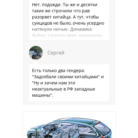
Нет, подожди. Ты же и десятки
таких же строчили что рав
разорвет китайца. А тут, чтобы
суицидов не было, очень усердно
натянули ничью. Динамика
фуфел, тормоза хвже, материалы
салона хуже. Не, …
Сергей
Есть только два гендера:
"Задолбали своими китайцами" и
"Ну и зачем нам эти
неактуальные в РФ западные
машины".