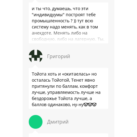
и ты что, думаешь, что эти
"индивидуумы" построят тебе
промышленность ? )) тут всю
систему надо менять, как в том
анекдоте. Менять либо на
свободную, либо на лагерную. Ты,
я так понимаю, …
Григорий
Тойота хоть и «окитаелась» но
осталась Тойотой, Тенет явно
притянули по баллам, комфорт
лучше, управляемость лучше на
бездорожье Тойота лучше, а
баллов одинаково, ну-ну🤡🤡🤡
Дмитрий