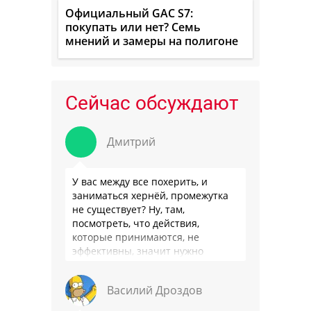
Официальный GAC S7:
покупать или нет? Семь
мнений и замеры на полигоне
Сейчас обсуждают
Дмитрий
У вас между все похерить, и
заниматься хернёй, промежутка
не существует? Ну, там,
посмотреть, что действия,
которые принимаются, не
эффективны, значит нужно
сделать как то по другому, не?
Или только две крайности? Хватит
Василий Дроздов
…