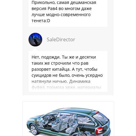
Прикольно, самая дешманская
версия Рав4 во многом даже
лучше модно-современного
тенета:D
SaleDirector
Нет, подожди. Ты же и десятки
таких же строчили что рав
разорвет китайца. А тут, чтобы
суицидов не было, очень усердно
натянули ничью. Динамика
фуфел, тормоза хвже, материалы
салона хуже. Не, …