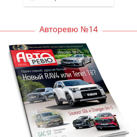
Авторевю №14