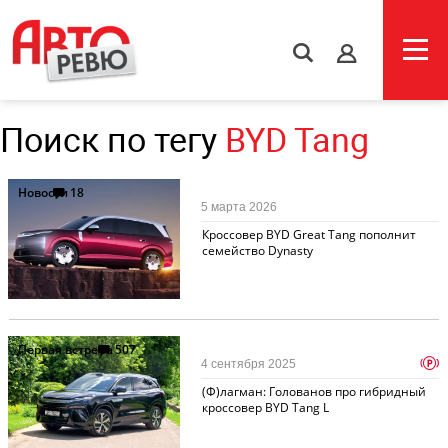
s
Поиск по тегу
BYD Tang
Новости
18
5 марта 2026
Кроссовер BYD Great Tang пополнит
семейство Dynasty
Первая встреча
507
p
4 сентября 2025
(Ф)лагман: Голованов про гибридный
кроссовер BYD Tang L