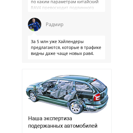
по каким параметрам китайский
RAV4 превосходит подлинного
китайца: лучше и комфортнее
подвеска едет ровно и приятно …
Радмир
За 5 млн уже Хайлендеры
предлагаются, которые в трафике
видны даже чаще новых рав4.
Наша экспертиза
подержанных автомобилей