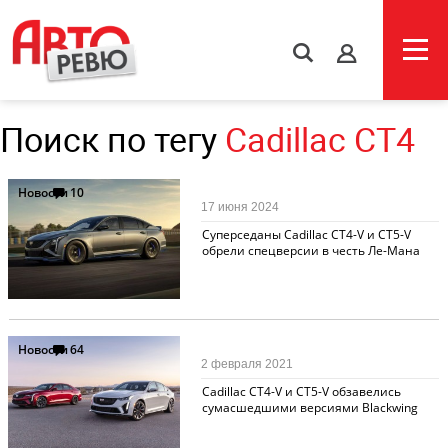
s
Поиск по тегу
Cadillac CT4
Новости
10
17 июня 2024
Суперседаны Cadillac CT4-V и CT5-V
обрели спецверсии в честь Ле-Мана
Новости
64
2 февраля 2021
Cadillac CT4-V и CT5-V обзавелись
сумасшедшими версиями Blackwing