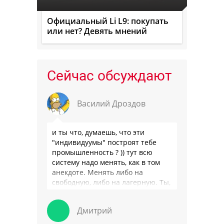
Официальный Li L9: покупать
или нет? Девять мнений
Сейчас обсуждают
Василий Дроздов
и ты что, думаешь, что эти
"индивидуумы" построят тебе
промышленность ? )) тут всю
систему надо менять, как в том
анекдоте. Менять либо на
свободную, либо на лагерную. Ты,
я так понимаю, …
Дмитрий