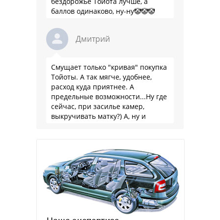
бездорожье Тойота лучше, а
баллов одинаково, ну-ну🤡🤡🤡
Дмитрий
Смущает только "кривая" покупка
Тойоты. А так мягче, удобнее,
расход куда приятнее. А
предельные возможности...Ну где
сейчас, при засилье камер,
выкручивать матку?) А, ну и
пресловутую ликвидность тоже не
забываем.