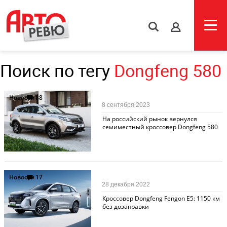
s
Поиск по тегу
Dongfeng 580
Новости
88
8 сентября 2023
На российский рынок вернулся
семиместный кроссовер Dongfeng 580
Новости
17
28 декабря 2022
Кроссовер Dongfeng Fengon E5: 1150 км
без дозаправки