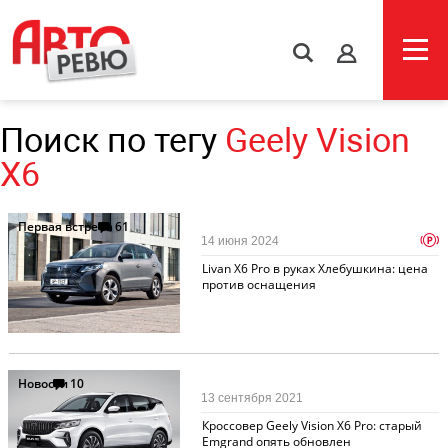
s
Поиск по тегу
Geely Vision
X6
Первая встреча
61
p
14 июня 2024
Livan X6 Pro в руках Хлебушкина: цена
против оснащения
Новости
10
13 сентября 2021
Кроссовер Geely Vision X6 Pro: старый
Emgrand опять обновлен