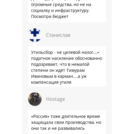
огромные средства, но не на
социалку и инфраструктуру.
Посмотри бюджет
Станислав
Утильсбор - не целевой налог...+
податное население обоснованно
подозревает, что в немалой
степени он идёт Тимурам
Ивановым в карман....а уж
компенсация утиля
производителям настолько мутна,
что прям эталон коррупции
Hostage
«Россия» тоже длительное время
защищала свои производства, но
они так и не развивались