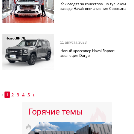
Как следят за качеством на тульском
заводе Haval: впечатления Сорокина
Новости
78
11 августа 2023
Новый кроссовер Haval Raptor:
эволюция Dargo
‹
1
2
3
4
5
›
Горячие темы