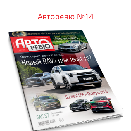
Авторевю №14