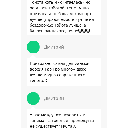
Тойота хоть и «окитаелась» но
осталась Тойотой, Тенет явно
притянули по баллам, комфорт
лучше, управляемость лучше на
бездорожье Тойота лучше, а
баллов одинаково, ну-ну🤡🤡🤡
Дмитрий
Прикольно, самая дешманская
версия Рав4 во многом даже
лучше модно-современного
тенета:D
Дмитрий
У вас между все похерить, и
заниматься хернёй, промежутка
не существует? Ну, там,