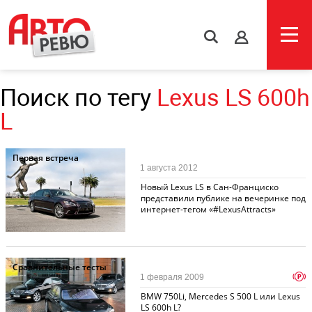
s
Поиск по тегу
Lexus LS 600h
L
Первая встреча
1 августа 2012
Новый Lexus LS в Сан-Франциско
представили публике на вечеринке под
интернет-тегом «#LexusAttracts»
Сравнительные тесты
p
1 февраля 2009
BMW 750Li, Mercedes S 500 L или Lexus
LS 600h L?