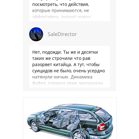
посмотреть, что действия,
которые принимаются, не
эффективны, значит нужно
сделать как то по другому, не?
Или только две крайности? Хватит
SaleDirector
…
Нет, подожди. Ты же и десятки
таких же строчили что рав
разорвет китайца. А тут, чтобы
суицидов не было, очень усердно
натянули ничью. Динамика
фуфел, тормоза хвже, материалы
салона хуже. Не, …