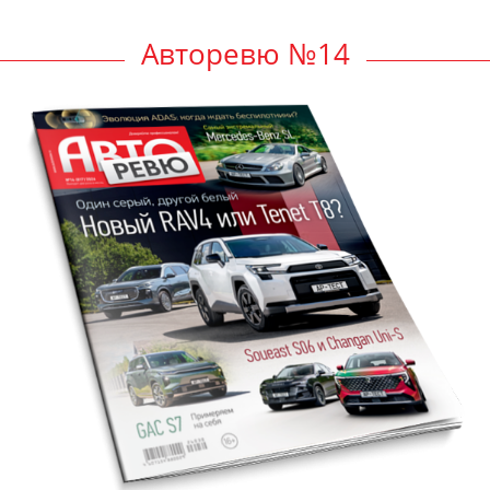
Авторевю №14