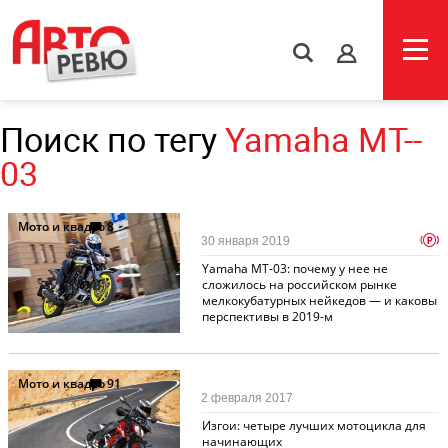
s
Поиск по тегу
Yamaha ­­MT-­
03
Мото и квадро
8
p
30 января 2019
Yamaha MT-03: почему у нее не
сложилось на российском рынке
мелкокубатурных нейкедов — и каковы
перспективы в 2019-м
Мото и квадро
91
2 февраля 2017
Изгои: четыре лучших мотоцикла для
начинающих