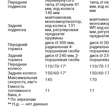
перевернутого
Передняя
типа, Ø п
типа, Ø перьев 41
подвеска
мм, ход к
мм, ход колеса
мм
140 мм
маятниковая,
маятнико
моноамортизатор,
моноамор
Задняя
ход колеса 131
WP, ход к
подвеска
мм, регулировки:
мм, регул
преднатяг
преднатя
пружины
диск Ø 300 мм,
диск Ø 30
Передний
радиальная 4-
радиальна
тормоз
поршневая скоба
поршнева
Задний
диск Ø 240 мм, 2-
диск Ø 23
тормоз
поршневая скоба
поршнева
Переднее
110/70-17"
110/70-1
колесо
Заднее колесо
150/60-17"
150/60-17
Максимальная
145
170
скорость, км/ч
Емкость
топливного
11
11
бака, л
* По зеркалам
** Н.д. — нет данных