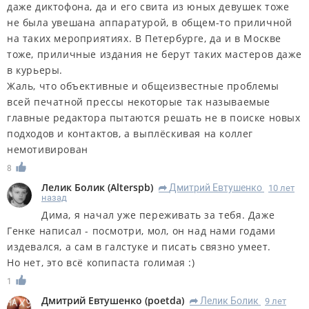
даже диктофона, да и его свита из юных девушек тоже
не была увешана аппаратурой, в общем-то приличной
на таких мероприятиях. В Петербурге, да и в Москве
тоже, приличные издания не берут таких мастеров даже
в курьеры.
Жаль, что объективные и общеизвестные проблемы
всей печатной прессы некоторые так называемые
главные редактора пытаются решать не в поиске новых
подходов и контактов, а выплёскивая на коллег
немотивирован
8
Лелик Болик
(
Alterspb
)
Дмитрий Евтушенко
10 лет
R
назад
Дима, я начал уже переживать за тебя. Даже
Генке написал - посмотри, мол, он над нами годами
издевался, а сам в галстуке и писать связно умеет.
Но нет, это всё копипаста голимая :)
1
Дмитрий Евтушенко
(
poetda
)
Лелик Болик
9 лет
R