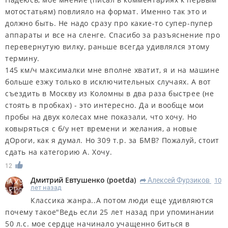
мотостатьям) повлияло на формат. Именно так это и
должно быть. Не надо сразу про какие-то супер-пупер
аппараты и все на сленге. Спасибо за разъяснение про
перевернутую вилку, раньше всегда удивлялся этому
термину.
145 км/ч максималки мне вполне хватит, я и на машине
больше езжу только в исключительных случаях. А вот
съездить в Москву из Коломны в два раза быстрее (не
стоять в пробках) - это интересно. Да и вообще мои
пробы на двух колесах мне показали, что хочу. Но
ковыряться с б/у нет времени и желания, а новые
дОроги, как я думал. Но 309 т.р. за БМВ? Пожалуй, стоит
сдать на категорию А. Хочу.
12
Дмитрий Евтушенко
(
poetda
)
Алексей Фурзиков
10
R
лет назад
Классика жанра..А потом люди еще удивляются
почему такое"Ведь если 25 лет назад при упоминании
50 л.с. мое сердце начинало учащенно биться в