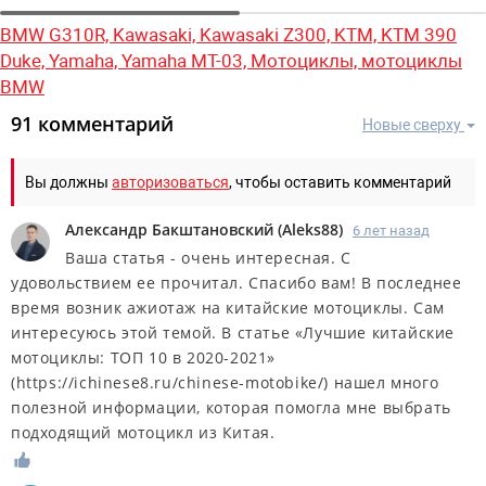
BMW G310R,
Kawasaki,
Kawasaki Z300,
KTM,
KTM 390
Duke,
Yamaha,
Yamaha ­­MT-­03,
Мотоциклы,
мотоциклы
BMW
91 комментарий
Новые сверху
Вы должны
авторизоваться
, чтобы оставить комментарий
Александр Бакштановский
(
Aleks88
)
6 лет назад
Ваша статья - очень интересная. С
удовольствием ее прочитал. Спасибо вам! В последнее
время возник ажиотаж на китайские мотоциклы. Сам
интересуюсь этой темой. В статье «Лучшие китайские
мотоциклы: ТОП 10 в 2020-2021»
(https://ichinese8.ru/chinese-motobike/) нашел много
полезной информации, которая помогла мне выбрать
подходящий мотоцикл из Китая.