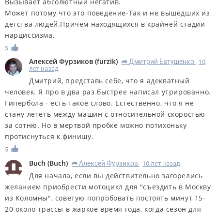
Вызывает абсолютный негатив.
Может потому что это поведение-Так и не вышедших из
детства людей.Причем находящихся в крайней стадии
нарциссизма.
5
Алексей Фурзиков
(
furzik
)
Дмитрий Евтушенко
10
R
лет назад
Дмитрий, представь себе, что я адекватный
человек. Я про в два раз быстрее написал утрированно.
Гипербола - есть такое слово. Естественно, что я не
стану лететь между машин с относительной скоростью
за сотню. Но в мертвой пробке можно потихоньку
протиснуться к финишу.
5
Buch
(
Buch
)
Алексей Фурзиков
10 лет назад
R
Для начала, если вы действительно загорелись
желанием приобрести мотоцикл для "съездить в Москву
из Коломны", советую попробовать постоять минут 15-
20 около трассы в жаркое время года, когда сезон для