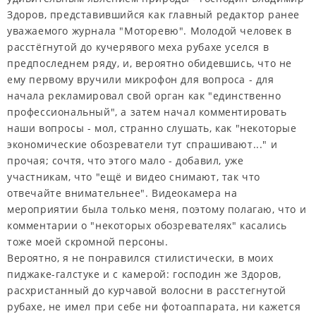
Здоров, представившийся как главный редактор ранее
уважаемого журнала "Моторевю". Молодой человек в
расстёгнутой до кучерявого меха рубахе уселся в
предпоследнем ряду, и, вероятно обидевшись, что не
ему первому вручили микрофон для вопроса - для
начала рекламировал свой орган как "единственно
профессиональный", а затем начал комментировать
наши вопросы - мол, странно слушать, как "некоторые
экономические обозреватели тут спрашивают..." и
прочая; сочтя, что этого мало - добавил, уже
участникам, что "ещё и видео снимают, так что
отвечайте внимательнее". Видеокамера на
мероприятии была только меня, поэтому полагаю, что и
комментарии о "некоторых обозревателях" касались
тоже моей скромной персоны.
Вероятно, я не понравился стилистически, в моих
пиджаке-галстуке и с камерой: господин же Здоров,
расхристанный до курчавой волосни в расстегнутой
рубахе, не имел при себе ни фотоаппарата, ни кажется