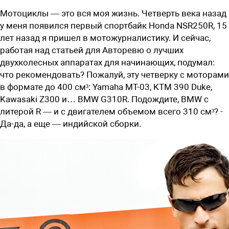
Мотоциклы ­— это вся моя жизнь. Четверть века назад
у меня появился первый спортбайк Honda NSR250R, 15
лет назад я пришел в мотожурналистику. И сейчас,
работая над статьей для Авторевю о лучших
двухколесных аппаратах для начинающих, подумал:
что рекомендовать? Пожалуй, эту четверку с моторами
в формате до 400 см³: ­Yamaha ­­MT-­03, KTM 390 Duke,
Kawasaki Z300 и… BMW G310R. Подождите, BMW с
литерой R — и с двигателем объемом всего 310 см³? ­
Да-да, а еще — индийской сборки.