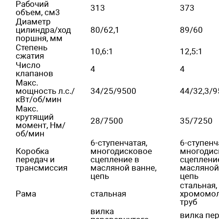
Рабочий
313
373
объем, см3
Диаметр
цилиндра/ход
80/62,1
89/60
поршня, мм
Степень
10,6:1
12,5:1
сжатия
Число
4
4
клапанов
Макс.
мощность л.с./
34/25/9500
44/32,3/
кВт/об/мин
Макс.
крутящий
28/7500
35/7250
момент, Нм/
об/мин
6-ступенчатая,
6-ступенч
Коробка
многодисковое
многодис
передач и
сцепление в
сцеплени
трансмиссия
масляной ванне,
масляной
цепь
цепь
стальная,
Рама
стальная
хромомо
труб
вилка
вилка пе