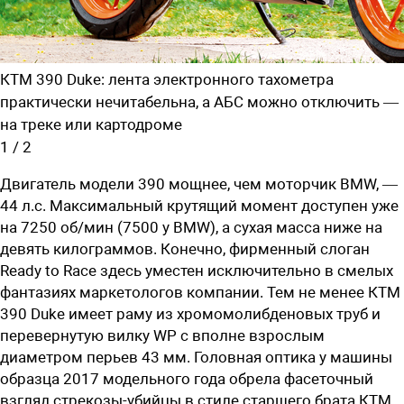
КТМ 390 Duke: лента электронного тахометра
практически нечитабельна, а АБС можно отключить —
на треке или картодроме
1
/
2
Двигатель модели 390 мощнее, чем моторчик BMW, —
44 л.с. Максимальный крутящий момент доступен уже
на 7250 об/мин (7500 у BMW), а сухая масса ниже на
девять килограммов. Конечно, фирменный слоган
Ready to Race здесь уместен исключительно в смелых
фантазиях маркетологов компании. Тем не менее КТМ
390 Duke имеет раму из хромомолибденовых труб и
перевернутую вилку WP с вполне взрослым
диаметром перьев 43 мм. Головная оптика у машины
образца 2017 модельного года обрела фасеточный
взгляд стрекозы-убийцы в стиле старшего брата КТМ