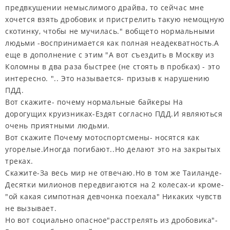
предвкушении немыслимого драйва, то сейчас мне
хочется взять дробовик и пристрелить такую немощную
скотинку, чтобы не мучилась." вобщето нормальными
людьми -воспринимается как полная неадекватность.А
еще в дополнение с этим "А вот съездить в Москву из
Коломны в два раза быстрее (не стоять в пробках) - это
интересно. ".. Это называется- призыв к нарушению
ПДД.
Вот скажите- почему нормальные байкеры На
дорогущих круизниках-Ездят согласно ПДД.И являються
очень приятными людьми.
Вот скажите Почему мотоспортсмены- носятся как
угорелые.Иногда погибают..Но делают это на закрытых
треках.
Скажите-За весь мир не отвечаю.Но в том же Таиланде-
Десятки милионов передвигаются на 2 колесах-и кроме-
"ой какая симпотная девчонка поехала" Никаких чувств
не вызывает.
Но вот социально опасное"расстрелять из дробовика"-