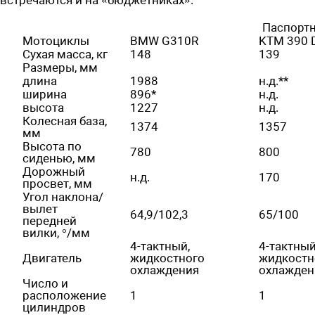
Паспорт
Мотоциклы
BMW G310R
KTM 390 
Сухая масса, кг
148
139
Размеры, мм
длина
1988
н.д.**
ширина
896*
н.д.
высота
1227
н.д.
Колесная база,
1374
1357
мм
Высота по
780
800
сиденью, мм
Дорожный
н.д.
170
просвет, мм
Угол наклона/
вылет
64,9/102,3
65/100
передней
вилки, °/мм
4-тактный,
4-тактный
Двигатель
жидкостного
жидкостн
охлаждения
охлажден
Число и
расположение
1
1
цилиндров