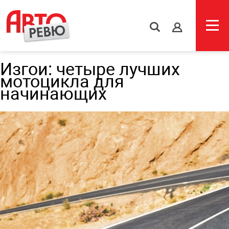
s
Изгои: четыре лучших
мотоцикла для
начинающих