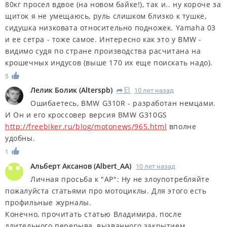
80кг просел вдвое (на новом байке!), так и.. ну короче за
щиток я не умещаюсь, руль слишком близко к тушке,
сидушка низковата относительно подножек. Yamaha 03
и ее сетра - тоже самое. Интересно как это у BMW -
видимо судя по стране производства расчитана на
крошечных индусов (выше 170 их еще поискать надо).
5
Лелик Болик
(
Alterspb
)
El
10 лет назад
R
Ошибаетесь, BMW G310R - разработан немцами.
И Он и его кроссовер версия BMW G310GS
http://freebiker.ru/blog/motonews/965.html
вполне
удобны.
1
Альберт Аксанов
(
Albert_AA
)
10 лет назад
Личная просьба к "АР": Ну не злоупотребляйте
пожалуйста статьями про мотоциклы. Для этого есть
профильные журналы.
Конечно, прочитать статью Владимира, после
длительного перерыва, вызванного закрытием