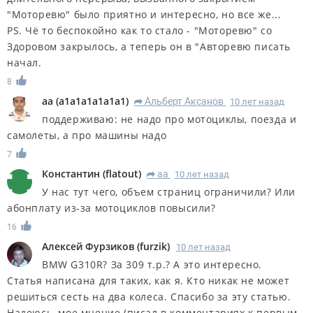
"Моторевю" было приятно и интересно, но все же...
PS. Чё то беспокойно как то стало - "Моторевю" со
Здоровом закрылось, а теперь он в "Авторевю писать
начал.
8
aa
(
a1a1a1a1a1a1
)
Альберт Аксанов
10 лет назад
R
поддерживаю: не надо про мотоциклы, поезда и
самолеты, а про машины надо
7
Константин
(
flatout
)
aa
10 лет назад
R
У нас тут чего, объем страниц ограничили? Или
абонплату из-за мотоциклов повысили?
16
Алексей Фурзиков
(
furzik
)
10 лет назад
BMW G310R? За 309 т.р.? А это интересно.
Статья написана для таких, как я. Кто никак не может
решиться сесть на два колеса. Спасибо за эту статью.
Надеюсь, мое мнение (писал в комментариях к первым