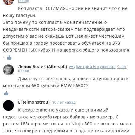
назад
Копипаста ГОЛИМАЯ..Но сие не значит что я не
ношу галстуки.
Зато почему то копипаста-мое впечатление о
неадекватности автора-скажем так подтверждает.Что
допустим о вас не скажешь.Вот Лелик-вот честно.Вам
бы пришло в голову посоветовать обучаться на 373
СОВРЕМЕННЫХ кубах.И на дорогах общего пользования.
1
Лелик Болик
(
Alterspb
)
Дмитрий Евтушенко
9 лет
R
назад
Дима, ну ты же знаешь, я пошел и купил первым
мотоциклом 650 кубовый BMW F650CS
El
(
elmonstrou
)
10 лет назад
К сожалению не указали еще значимый
недостаток мелкокубатурных байков - их размер. С
ростом 183см разместится на Ninja 300 не вышло - мало
того, что клиренс под моими отнюдь не титаническими