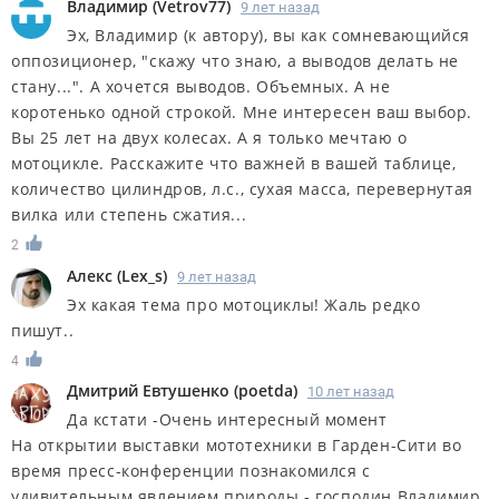
Владимир
(
Vetrov77
)
9 лет назад
Эх, Владимир (к автору), вы как сомневающийся
оппозиционер, "скажу что знаю, а выводов делать не
стану...". А хочется выводов. Объемных. А не
коротенько одной строкой. Мне интересен ваш выбор.
Вы 25 лет на двух колесах. А я только мечтаю о
мотоцикле. Расскажите что важней в вашей таблице,
количество цилиндров, л.с., сухая масса, перевернутая
вилка или степень сжатия...
2
Алекс
(
Lex_s
)
9 лет назад
Эх какая тема про мотоциклы! Жаль редко
пишут..
4
Дмитрий Евтушенко
(
poetda
)
10 лет назад
Да кстати -Очень интересный момент
На открытии выставки мототехники в Гарден-Сити во
время пресс-конференции познакомился с
удивительным явлением природы - господин Владимир