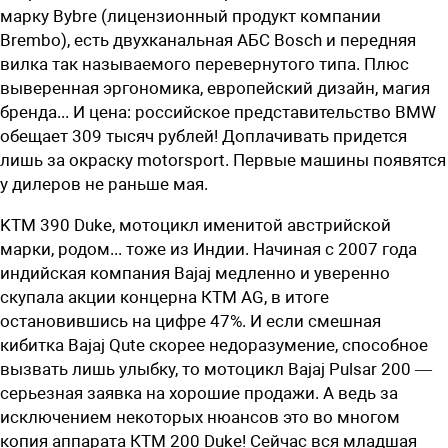
марку Bybre (лицензионный продукт компании
Brembo), есть двухканальная АБС Bosch и передняя
вилка так называемого перевернутого типа. Плюс
выверенная эргономика, европейский дизайн, магия
бренда... И цена: российское представительство BMW
обещает 309 тысяч ­рублей! Доплачивать придется
лишь за окраску motorsport. Первые машины появятся
у дилеров не раньше мая.
KTM 390 Duke, мотоцикл именитой австрийской
марки, родом... тоже из Индии. Начиная с 2007 года
индийская компания Bajaj медленно и уверенно
скупала акции концерна КТМ AG, в итоге
остановившись на цифре 47%. И если смешная
кибитка Bajaj Qute скорее недоразумение, способное
вызвать лишь улыбку, то мотоцикл Bajaj Pulsar 200 —
серьезная заявка на хорошие продажи. А ведь за
исключением некоторых нюансов это во многом
копия аппарата КТМ 200 Duke! Сейчас вся младшая