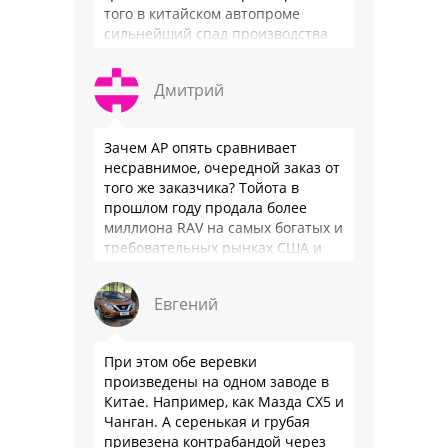
того в китайском автопроме
сильнейший спад производства
(более 20% по итогам года)и
почти все китайские
Дмитрий
производители работают …
Зачем АР опять сравнивает
несравнимое, очередной заказ от
того же заказчика? Тойота в
прошлом году продала более
миллиона RAV на самых богатых и
требовательных рынках США и
Японии, в очередной раз
подтвердив статус …
Евгений
При этом обе веревки
произведены на одном заводе в
Китае. Например, как Мазда СХ5 и
Чанган. А серенькая и грубая
привезена контрабандой через