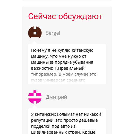
Сейчас обсуждают
Sergei
Почему я не куплю китайскую
машину. Что мне нужно от
машины (в порядке убывания
важности): 1.Правильный
типоразмер. В моем случае это
кузов универсал среднего
размера. 2.Надежность. Хочется
быть уверенным, что она меня
Дмитрий
везде довезет и …
У китайских колымаг нет никакой
репутации, это просто дешевые
подделки под авто из
цивилизованных стран. Кроме