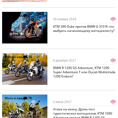
Мото и квадро
27
p
29 января 2018
КТМ 390 Duke против BMW G 310 R: что
выбрать начинающему мотоциклисту?
Мото и квадро
36
p
8 декабря 2017
BMW R 1200 GS Adventure, KTM 1290
Super Adventure T или Ducati Multistrada
1200 Enduro?
Мото и квадро
78
p
3 июня 2017
Атака на икону. Дуэль-тест
туристических мотоциклов: KTM 1090
Adventure против BMW R 1200 GS