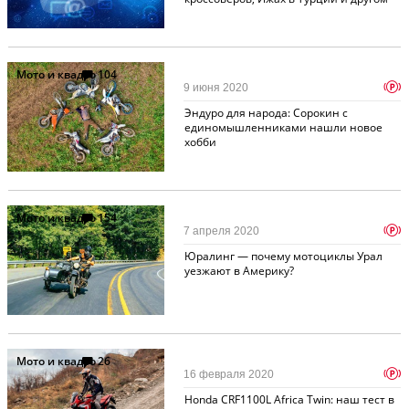
Мото и квадро
104
p
9 июня 2020
Эндуро для народа: Сорокин с
единомышленниками нашли новое
хобби
Мото и квадро
154
p
7 апреля 2020
Юралинг — почему мотоциклы Урал
уезжают в Америку?
Мото и квадро
26
p
16 февраля 2020
Honda CRF1100L Africa Twin: наш тест в