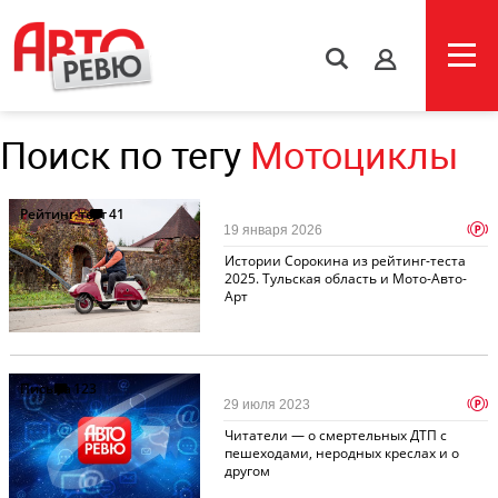
s
Поиск по тегу
Мотоциклы
Рейтинг-тест
41
p
19 января 2026
Истории Сорокина из рейтинг-теста
2025. Тульская область и Мото-Авто-
Арт
Письма
123
p
29 июля 2023
Читатели — о смертельных ДТП с
пешеходами, неродных креслах и о
другом