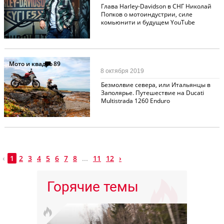
Глава Harley-Davidson в СНГ Николай
Попков о мотоиндустрии, силе
комьюнити и будущем YouTube
Мото и квадро
89
8 октября 2019
Безмолвие севера, или Итальянцы в
Заполярье. Путешествие на Ducati
Multistrada 1260 Enduro
‹
1
2
3
4
5
6
7
8
...
11
12
›
Горячие темы