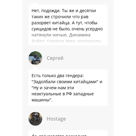
Нет, подожди. Ты же и десятки
таких же строчили что рав
разорвет китайца. А тут, чтобы
суицидов не было, очень усердно
натянули ничью. Динамика
фуфел, тормоза хвже, материалы
салона хуже. Не, …
Сергей
Есть только два гендера:
"Задолбали своими китайцами" и
"Ну и зачем нам эти
неактуальные в РФ западные
машины".
Hostage