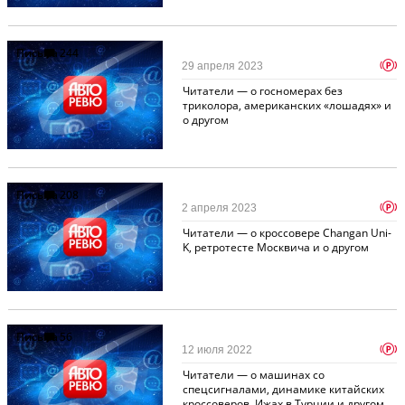
Письма
244
p
29 апреля 2023
Читатели — о госномерах без
триколора, американских «лошадях» и
о другом
Письма
208
p
2 апреля 2023
Читатели — о кроссовере Changan Uni-
K, ретротесте Москвича и о другом
Письма
56
p
12 июля 2022
Читатели — о машинах со
спецсигналами, динамике китайских
кроссоверов, Ижах в Турции и другом