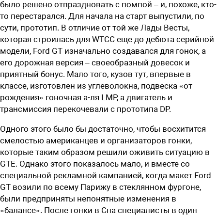
было решено отпраздновать с помпой – и, похоже, кто-
то перестарался. Для начала на старт выпустили, по
сути, прототип. В отличие от той же Лады Весты,
которая строилась для WTCC еще до дебюта серийной
модели, Ford GT изначально создавался для гонок, а
его дорожная версия – своеобразный довесок и
приятный бонус. Мало того, кузов тут, впервые в
классе, изготовлен из углеволокна, подвеска «от
рождения» гоночная а-ля LMP, а двигатель и
трансмиссия перекочевали с прототипа DP.
Одного этого было бы достаточно, чтобы восхитится
смелостью американцев и организаторов гонки,
которые таким образом решили оживить ситуацию в
GTE. Однако этого показалось мало, и вместе со
специальной рекламной кампанией, когда макет Ford
GT возили по всему Парижу в стеклянном фургоне,
были предприняты непонятные изменения в
«балансе». После гонки в Спа специалисты в один