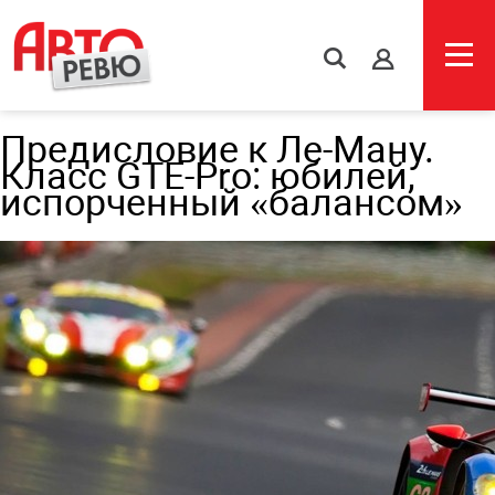
s
Предисловие к Ле-Ману.
Класс GTE-Pro: юбилей,
испорченный «балансом»