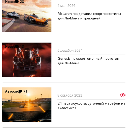
Новости
28
4 мая 2026
McLaren представил спортпрототипы
для Ле-Мана и трек-дней
Новости
13
5 декабря 2024
Genesis показал гоночный прототип
для Ле-Мана
Автоспорт
71
p
8 октября 2021
24 часа лоукоста: суточный марафон на
«классике»