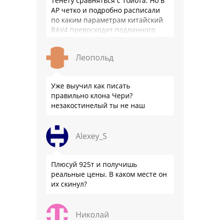
Тенету сравняться с Тойота. Но в
АР четко и подробно расписали
по каким параметрам китайский
RAV4 превосходит подлинного
китайца: лучше и комфортнее
подвеска едет ровно и приятно …
Леопольд
Уже выучил как писать
правильно клона Чери?
незакостинелый ты не наш
Alexey_S
Плюсуй 925т и получишь
реальные цены. В каком месте он
их скинул?
Николай