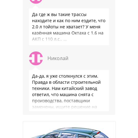
Да где ж вы такие трассы
находите и как по ним ездите, что
2.0 л тойоты не хватает? У меня
казённая машина Октаха с 1.6 на
АКП с 110 л.с.. …
Николай
Да-да, я уже столкнулся с этим.
Правда в области строительной
техники. Нам китайский завод
ответил, что машина снята с
производства, поставщики
заменены, ищите решение на
местном рынке. Ответ завода на
официальном бланке …