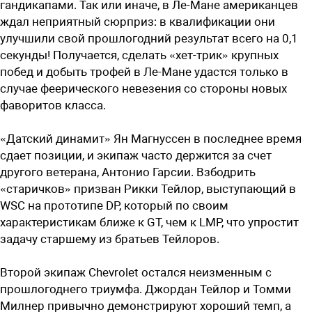
гандикапами. Так или иначе, в Ле-Мане американцев
ждал неприятный сюрприз: в квалификации они
улучшили свой прошлогодний результат всего на 0,1
секунды! Получается, сделать «хет-трик» крупных
побед и добыть трофей в Ле-Мане удастся только в
случае феерического невезения со стороны новых
фаворитов класса.
«Датский динамит» Ян Магнуссен в последнее время
сдает позиции, и экипаж часто держится за счет
другого ветерана, Антонио Гарсии. Взбодрить
«старичков» призван Рикки Тейлор, выступающий в
WSC на прототипе DP, который по своим
характеристикам ближе к GT, чем к LMP, что упростит
задачу старшему из братьев Тейлоров.
Второй экипаж Chevrolet остался неизменным с
прошлогоднего триумфа. Джордан Тейлор и Томми
Милнер привычно демонстрируют хороший темп, а