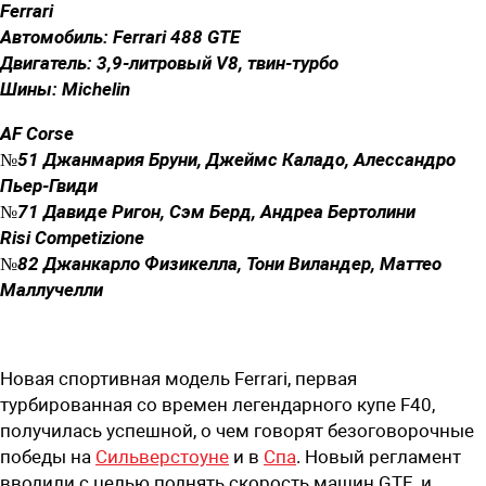
Ferrari
Автомобиль: Ferrari 488 GTE
Двигатель: 3,9-литровый V8, твин-турбо
Шины: Michelin
AF Corse
№51 Джанмария Бруни, Джеймс Каладо, Алессандро
Пьер-Гвиди
№71 Давиде Ригон, Сэм Берд, Андреа Бертолини
Risi Competizione
№82 Джанкарло Физикелла, Тони Виландер, Маттео
Маллучелли
Новая спортивная модель Ferrari, первая
турбированная со времен легендарного купе F40,
получилась успешной, о чем говорят безоговорочные
победы на
Сильверстоуне
и в
Спа
. Новый регламент
вводили с целью поднять скорость машин GTE, и