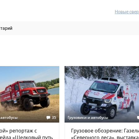
Новые свер
нтарий
 автобусы
35
Грузовики и автобусы
ой» репортаж с
Грузовое обозрение: Газел
ейда «Шелковый путь
«Северного леса», выставка