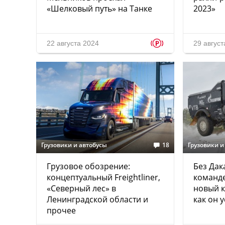
«Шелковый путь» на Танке
2023»
p
22 августа 2024
29 август
Грузовики и автобусы
18
Грузовики и
Грузовое обозрение:
Без Дак
концептуальный Freightliner,
команд
«Северный лес» в
новый к
Ленинградской области и
как он 
прочее