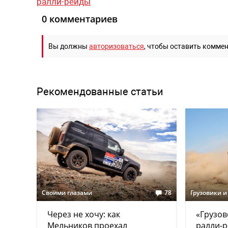
ралли-рейды
0 комментариев
Вы должны
авторизоваться
, чтобы оставить комме
Рекомендованные статьи
Своими глазами
78
Грузовики и
Через не хочу: как
«Грузов
Мельников проехал
ралли-р