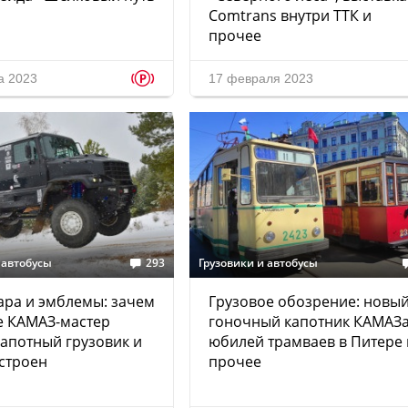
Comtrans внутри ТТК и
прочее
p
а 2023
17 февраля 2023
 автобусы
293
Грузовики и автобусы
ара и эмблемы: зачем
Грузовое обозрение: новы
е КАМАЗ-мастер
гоночный капотник КАМАЗа
апотный грузовик и
юбилей трамваев в Питере 
устроен
прочее