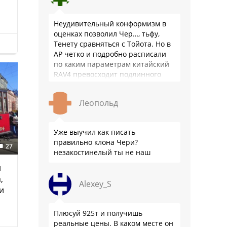
Неудивительный конформизм в
оценках позволил Чер…, тьфу,
Тенету сравняться с Тойота. Но в
АР четко и подробно расписали
по каким параметрам китайский
RAV4 превосходит подлинного
китайца: лучше и комфортнее
подвеска едет ровно и приятно …
Леопольд
Уже выучил как писать
правильно клона Чери?
27
незакостинелый ты не наш
й
,
Alexey_S
и
Плюсуй 925т и получишь
реальные цены. В каком месте он