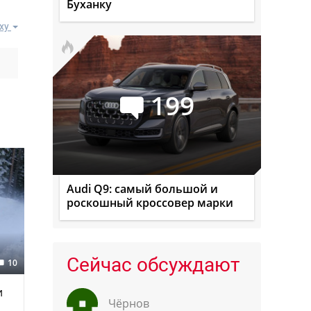
Буханку
ху
199
Audi Q9: самый большой и
роскошный кроссовер марки
Сейчас обсуждают
10
и
Чёрнов