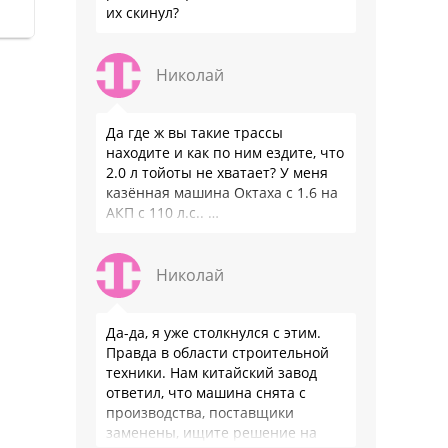
их скинул?
Николай
Да где ж вы такие трассы
находите и как по ним ездите, что
2.0 л тойоты не хватает? У меня
казённая машина Октаха с 1.6 на
АКП с 110 л.с.. …
Николай
Да-да, я уже столкнулся с этим.
Правда в области строительной
техники. Нам китайский завод
ответил, что машина снята с
производства, поставщики
заменены, ищите решение на