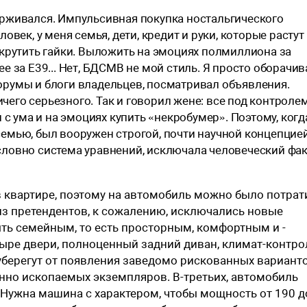
держивался. Импульсивная покупка ностальгического
овек, у меня семья, дети, кредит и руки, которые растут 
 крутить гайки. Выложить на эмоциях полмиллиона за
е за E39... Нет, БДСМВ не мой стиль. Я просто оборачи
орумы и блоги владельцев, посматривал объявления.
его серьезного. Так и говорил жене: все под контролем
и с ума и на эмоциях купить «некробумер». Поэтому, когд
семью, был вооружен строгой, почти научной концепцие
словно система уравнений, исключала человеческий фа
в квартире, поэтому на автомобиль можно было потрат
 из претендентов, к сожалению, исключались новые
ть семейным, то есть просторным, комфортным и ­
ыре двери, полноценный задний диван, климат-контро
 уберегут от появления заведомо рискованных вариант
енно ископаемых экземпляров. В-третьих, автомобиль
Нужна машина с характером, чтобы мощность от 190 д