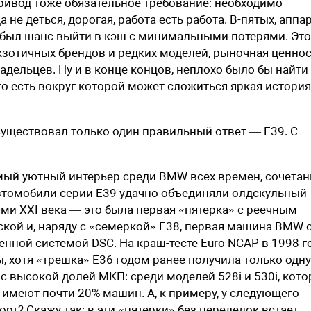
 привод тоже обязательное требование: необходимо
не деться, дорогая, работа есть работа. В-пятых, аппа
о был шанс выйти в кэш с минимальными потерями. Это
кзотичных брендов и редких моделей, рыночная ценно
дельцев. Ну и в конце концов, неплохо было бы найти
то есть вокруг которой может сложиться яркая история
 существовал только один правильный ответ — E39. С
мый уютный интерьер среди BMW всех времен, сочетан
втомобили серии E39 удачно объединяли олдскульный
ми XXI века — это была первая «пятерка» с реечным
кой и, наряду с «семеркой» E38, первая машина BMW 
ной системой DSC. На краш-тесте Euro NCAP в 1998 г
, хотя «трешка» E36 годом ранее получила только одну
c высокой долей МКП: среди моделей 528i и 530i, кот
 имеют почти 20% машин. А, к примеру, у следующего
рт? Скажу так: в эти «пятерки» без переделок встает