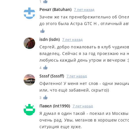
1
Ренат
(
Batuhan
)
7 лет назад
Зачем же так пренебрежительно об Опеле
до этого была Астра GTC H , отличный ав
isdn
(
isdn
)
7 лет назад
Сергей, добро пожаловать в клуб чудиков
владелец. Сейчас я за год проезжаю на н
любуюсь каждый день утром и вечером :
4
Ssssf
(
Ssssff
)
7 лет назад
Офигенно! У меня нет слов - одни эмоции
или, что ещё забавней, скрыто))
3
Павел
(
int1990
)
7 лет назад
Я думал я один такой - поехал из Москвы
очень рад. Увы, меганов в хорошем состо
ситуация еще хуже.