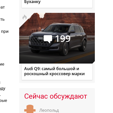
Буханку
рат
сть
 при
199
ие
Audi Q9: самый большой и
роскошный кроссовер марки
c
оду
.
Сейчас обсуждают
орые
Леопольд