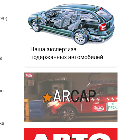
90)
Наша экспертиза
подержанных автомобилей
на
но
ка