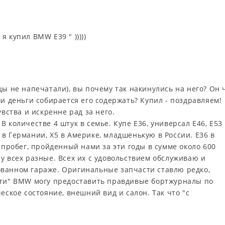
 я купил BMW E39 " )))))
цы не напечатали), вы почему так накинулись на него? Он 
ши деньги собирается его содержать? Купил - поздравляем!
увства и искренне рад за него.
 количестве 4 штук в семье. Купе Е36, универсал Е46, Е53
в Германии, Х5 в Америке, младшенькую в России. Е36 в
 Их пробег, пройденный нами за эти годы в сумме около 600
у всех разные. Всех их с удовольствием обслуживаю и
ванном гараже. Оригинальные запчасти ставлю редко,
сти" BMW могу предоставить правдивые бортжурналы по
еское состояние, внешний вид и салон. Так что "с