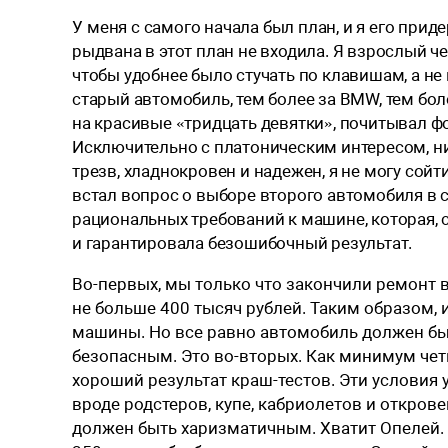
У
меня с самого начала был план, и я его при
рыдвана в этот план не входила. Я взрослый чел
чтобы удобнее было стучать по клавишам, а не
старый автомобиль, тем более за BMW, тем боле
на красивые «тридцать девятки», почитывал ф
Исключительно с платоническим интересом, нич
трезв, хладнокровен и надежен, я не могу сойт
встал вопрос о выборе второго автомобиля в 
рациональных требований к машине, которая, 
и гарантировала безошибочный результат.
Во-первых, мы только что закончили ремонт 
не больше 400 тысяч рублей. Таким образом,
машины. ­Но все равно автомобиль должен бы
безопасным. Это во-вторых. Как минимум чет
хороший результат краш-тестов. Эти условия
вроде родстеров, купе, кабриолетов и откров
должен быть харизматичным. Хватит Опелей. 