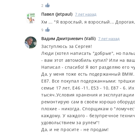
2
Павел
(
Jetpaul
)
7 лет назад
Хм ... "Я взрослый, я взрослый... Дорогая,
9
Вадим Дмитриевич
(
Valli
)
7 лет назад
Заступлюсь за Сергея!
Люди (хотел написать "добрые", но паль
- вам этот автомобиль купил? Или на ва
Написал - спасибо! Я вот разделяю его ч
Да, у меня тоже есть подержанный BMW. В
Е87. Все покупал подержанными: трёшки 
семье 17 лет, Е46 -11, Е53 - 10, Е87 - 6.
тысяч.Условия хранения и эксплуатации 
ремонтирую сам в своём хорошо оборудо
плохие - никогда. Спорщикам о "ломуче
каждому. У каждого - безупречное технич
удовольствием за рулём"!
Да, и не просите - не продам!