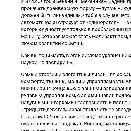
250 л.с., чтобы бензин и «механика». Задний
прокачать драйверскую форму — тут уж никуда 
должен быть ликвидным, чтобы в случае чег
автоматически страхует от «единорогов» — э
которых существует только в воображении вла
машину, которая может стать медиаактивом, 
любом развитии событий.
Как вы понимаете, в этой системе уравнений
наукой не поспоришь.
Самый строгий и элегантный дизайн плюс са
комфорта, тишины, мощи и управляемости. А
инжиниринг конца 80-х с ранними завоевания
рулевым управлением, с алюминиевой подвес
надувными шторками безопасности и полноцен
«тридцать девятая» заработала четыре звезды
При этом E39 осталась последней «пятеркой» 
выставлены на продажу в России, «механику»
поколения, E60, — только два процента. Комфо