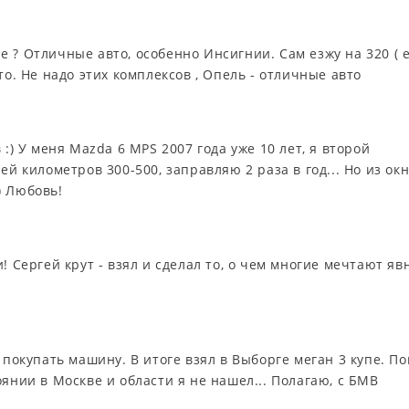
 ? Отличные авто, особенно Инсигнии. Сам езжу на 320 ( e
то. Не надо этих комплексов , Опель - отличные авто
 :) У меня Mazda 6 MPS 2007 года уже 10 лет, я второй
ей километров 300-500, заправляю 2 раза в год... Но из ок
) Любовь!
! Сергей крут - взял и сделал то, о чем многие мечтают яв
 покупать машину. В итоге взял в Выборге меган 3 купе. По
янии в Москве и области я не нашел... Полагаю, с БМВ