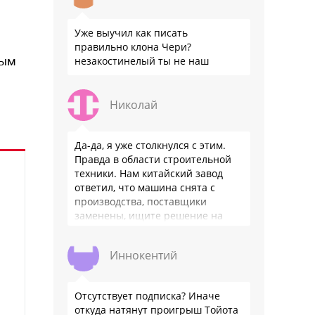
Уже выучил как писать
правильно клона Чери?
рым
незакостинелый ты не наш
Николай
Да-да, я уже столкнулся с этим.
Правда в области строительной
техники. Нам китайский завод
ответил, что машина снята с
производства, поставщики
заменены, ищите решение на
местном рынке. Ответ завода на
официальном бланке …
Иннокентий
Отсутствует подписка? Иначе
откуда натянут проигрыш Тойота