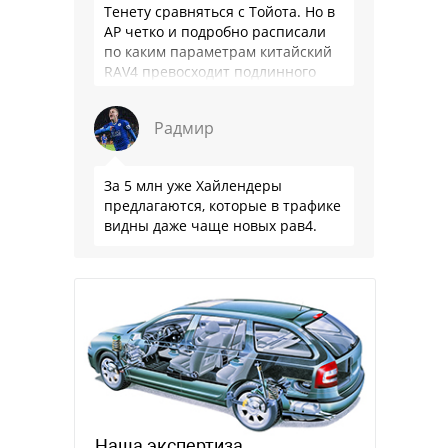
Тенету сравняться с Тойота. Но в
АР четко и подробно расписали
по каким параметрам китайский
RAV4 превосходит подлинного
китайца: лучше и комфортнее
подвеска едет ровно и приятно …
Радмир
За 5 млн уже Хайлендеры
предлагаются, которые в трафике
видны даже чаще новых рав4.
Наша экспертиза