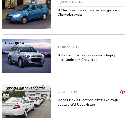
8 декабря 2017
В Мексике появился совсем другой
Chevrolet Aveo
Новости
14
11 июля 2017
В Казахстане возобновили сборку
автомобилей Chevrolet
Заводы и производства
p
28 мая 2016
32
Новая Nexia и остросюжетные будни
завода GM-Uzbekistan