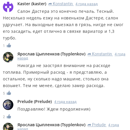
Kaster
(
kaster
)
Konstantin
4 года назад
R
Салон Дастера это конечно печаль. Тесный.
Несколько недель езжу на новеньком Дастере, салон
удручает. На выходные выезжал в грязь, нигде не смог
его засадить, едет отлично в связке вариатор и 1,3
турбо.
1
Ярослав Цыпленков
(
Tsyplenkov
)
Konstantin
4 года
R
назад
Никогда не заострял внимание на расходе
топлива. Примерный расход - я представляю, а
остальное, ну сколько надо машине, столько она
возьмет. Тем не менее, сделаю замер расхода.
5
Prelude
(
Prelude
)
4 года назад
Поздравляю! Ждем продолжения)
2
Ярослав Цыпленков
(
Tsyplenkov
)
Prelude
4 года
R
назад