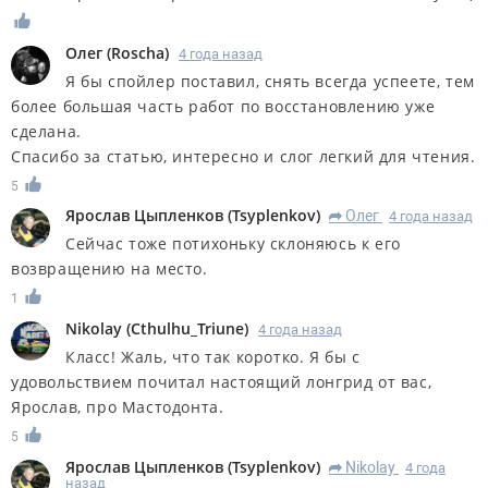
Олег
(
Roscha
)
4 года назад
Я бы спойлер поставил, снять всегда успеете, тем
более большая часть работ по восстановлению уже
сделана.
Спасибо за статью, интересно и слог легкий для чтения.
5
Ярослав Цыпленков
(
Tsyplenkov
)
Олег
4 года назад
R
Сейчас тоже потихоньку склоняюсь к его
возвращению на место.
1
Nikolay
(
Cthulhu_Triune
)
4 года назад
Класс! Жаль, что так коротко. Я бы с
удовольствием почитал настоящий лонгрид от вас,
Ярослав, про Мастодонта.
5
Ярослав Цыпленков
(
Tsyplenkov
)
Nikolay
4 года
R
назад