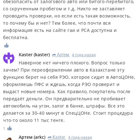
обезопасить от залогового авто или битого-перебитого,
со скрученным пробегом и т.д. Никто не заставляет
проводить проверки, но если есть такая возможность,
то почему бы и нет? Тем более, что почти вся
информация есть на сайте гаи и РСА доступна и
бесплатна.
Kaster
(
kaster
)
Артем
4 года назад
R
Наверное нет ничего плохого. Вопрос только
зачем? При переоформлении авто в Казахстане эту
функцию берет на себя РЭО, которое сидит в АвтоЦОНе,
оформляешь ПФС и ждешь, когда РЭО проверит и
выдаст новые номера. Как правило, покупатель после
передаёт деньги. Он предварительно не пробивает
автомобиль на угон, залог в банке, штрафы. Все это
делается за 30-40 минут в СпецЦОНе. Стоит процедура
что-то около 11 тыс тенге.
1
Артем
(
arkc
)
Kaster
4 года назад
R