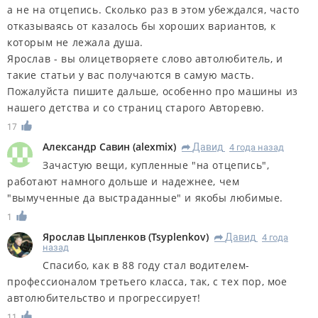
а не на отцепись. Сколько раз в этом убеждался, часто
отказываясь от казалось бы хороших вариантов, к
которым не лежала душа.
Ярослав - вы олицетворяете слово автолюбитель, и
такие статьи у вас получаются в самую масть.
Пожалуйста пишите дальше, особенно про машины из
нашего детства и со страниц старого Авторевю.
17
Александр Савин
(
alexmix
)
Дaвид
4 года назад
R
Зачастую вещи, купленные "на отцепись",
работают намного дольше и надежнее, чем
"вымученные да выстраданные" и якобы любимые.
1
Ярослав Цыпленков
(
Tsyplenkov
)
Дaвид
4 года
R
назад
Спасибо, как в 88 году стал водителем-
профессионалом третьего класса, так, с тех пор, мое
автолюбительство и прогрессирует!
11