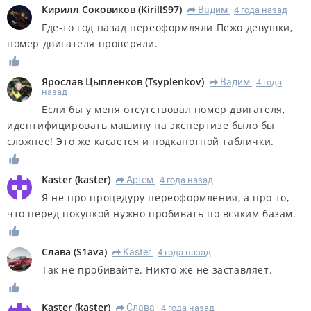
Кирилл Соковиков
(
KirillS97
)
Вадим
4 года назад
R
Где-то год назад переоформляли Пежо девушки,
номер двигателя проверяли.
Ярослав Цыпленков
(
Tsyplenkov
)
Вадим
4 года
R
назад
Если бы у меня отсутствовал номер двигателя,
идентифицировать машину на экспертизе было бы
сложнее! Это же касается и подкапотной таблички.
Kaster
(
kaster
)
Артем
4 года назад
R
Я не про процедуру переоформления, а про то,
что перед покупкой нужно пробивать по всяким базам.
Слава
(
S1ava
)
Kaster
4 года назад
R
Так не пробивайте. Никто же не заставляет.
Kaster
(
kaster
)
Слава
4 года назад
R