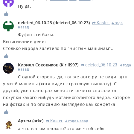
Ну да.
deleted_06.10.23
(
deleted_06.10.23
)
Kaster
4 года
R
назад
Фуфло эти базы.
Вытягивание денег.
Столько народа залетело по "чистым машинам"..
Кирилл Соковиков
(
KirillS97
)
deleted_06.10.23
4 года
R
назад
С одной стороны да, тот же авто.ру не видит дтп
у моей машины (хотя видит страховую выплату). С
другой, уже полно раз меня эти отчеты спасали от
покупки какого-нибудь мотанного/битого ведра, которое
на фотках и по описанию выглядело как конфетка.
Артем
(
arkc
)
Kaster
4 года назад
R
а что в этом плохого? это же чтоб себя