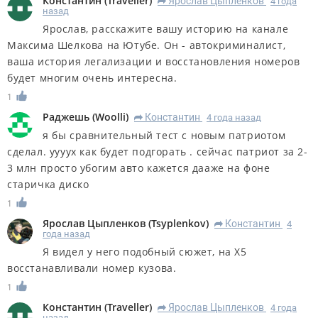
Константин
(
Traveller
)
Ярослав Цыпленков
4 года
R
назад
Ярослав, расскажите вашу историю на канале
Максима Шелкова на Ютубе. Он - автокриминалист,
ваша история легализации и восстановления номеров
будет многим очень интересна.
1
Раджешь
(
Woolli
)
Константин
4 года назад
R
я бы сравнительный тест с новым патриотом
сделал. уууух как будет подгорать . сейчас патриот за 2-
3 млн просто убогим авто кажется дааже на фоне
старичка диско
1
Ярослав Цыпленков
(
Tsyplenkov
)
Константин
4
R
года назад
Я видел у него подобный сюжет, на Х5
восстанавливали номер кузова.
1
Константин
(
Traveller
)
Ярослав Цыпленков
4 года
R
назад