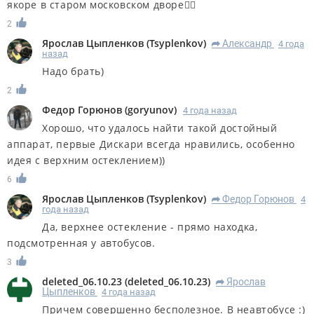
якоре в старом московском дворе👍🏻
2
Ярослав Цыпленков
(
Tsyplenkov
)
Александр
4 года
R
назад
Надо брать)
2
Федор Горюнов
(
goryunov
)
4 года назад
Хорошо, что удалось найти такой достойный
аппарат, первые Дискари всегда нравились, особенно
идея с верхним остеклением))
6
Ярослав Цыпленков
(
Tsyplenkov
)
Федор Горюнов
4
R
года назад
Да, верхнее остекление - прямо находка,
подсмотренная у автобусов.
3
deleted_06.10.23
(
deleted_06.10.23
)
Ярослав
R
Цыпленков
4 года назад
Причем совершенно бесполезное. В неавтобусе :)