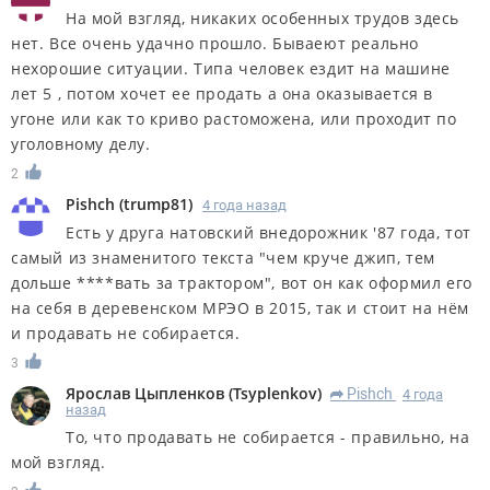
На мой взгляд, никаких особенных трудов здесь
нет. Все очень удачно прошло. Бываеют реально
нехорошие ситуации. Типа человек ездит на машине
лет 5 , потом хочет ее продать а она оказывается в
угоне или как то криво растоможена, или проходит по
уголовному делу.
2
Pishch
(
trump81
)
4 года назад
Есть у друга натовский внедорожник '87 года, тот
самый из знаменитого текста "чем круче джип, тем
дольше ****вать за трактором", вот он как оформил его
на себя в деревенском МРЭО в 2015, так и стоит на нём
и продавать не собирается.
3
Ярослав Цыпленков
(
Tsyplenkov
)
Pishch
4 года
R
назад
То, что продавать не собирается - правильно, на
мой взгляд.