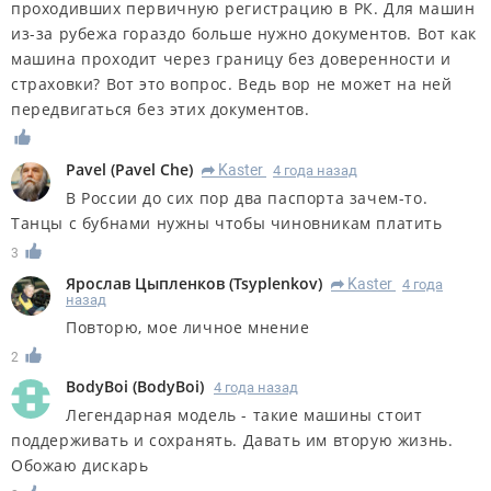
проходивших первичную регистрацию в РК. Для машин
из-за рубежа гораздо больше нужно документов. Вот как
машина проходит через границу без доверенности и
страховки? Вот это вопрос. Ведь вор не может на ней
передвигаться без этих документов.
Pavel
(
Pavel Che
)
Kaster
4 года назад
R
В России до сих пор два паспорта зачем-то.
Танцы с бубнами нужны чтобы чиновникам платить
3
Ярослав Цыпленков
(
Tsyplenkov
)
Kaster
4 года
R
назад
Повторю, мое личное мнение
2
BodyBoi
(
BodyBoi
)
4 года назад
Легендарная модель - такие машины стоит
поддерживать и сохранять. Давать им вторую жизнь.
Обожаю дискарь