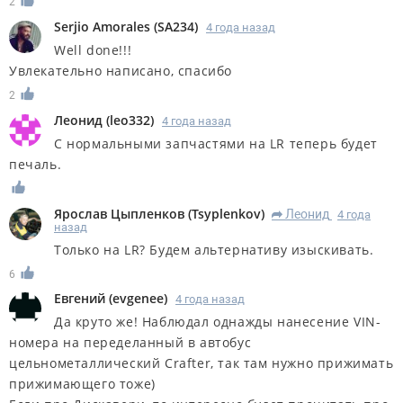
2
Serjio Amorales
(
SA234
)
4 года назад
Well done!!!
Увлекательно написано, спасибо
2
Леонид
(
leo332
)
4 года назад
С нормальными запчастями на LR теперь будет
печаль.
Ярослав Цыпленков
(
Tsyplenkov
)
Леонид
4 года
R
назад
Только на LR? Будем альтернативу изыскивать.
6
Евгений
(
evgenee
)
4 года назад
Да круто же! Наблюдал однажды нанесение VIN-
номера на переделанный в автобус
цельнометаллический Crafter, так там нужно прижимать
прижимающего тоже)