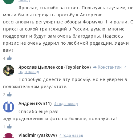
Ярослав, спасибо за ответ. Пользуясь случаем, не
могли бы вы передать просьбу к Авторевю
восстановить регулярные обзоры Формулы 1 и ралли. С
приостановкой трансляций в России, думаю, многие
поддержат и будут вам очень благодарны. Надеюсь
кризис не очень ударил по любимой редакции. Удачи
вам!
4
Ярослав Цыпленков
(
Tsyplenkov
)
Константин
4
R
года назад
Попробую донести эту просьбу, но не уверен в
положительном результате.
2
Андрей
(
Kvn11
)
4 года назад
спасибо еще раз!
жду продолжения и фото по-больше, пожалуйста!
1
Vladimir
(
yask0vv
)
4 года назад