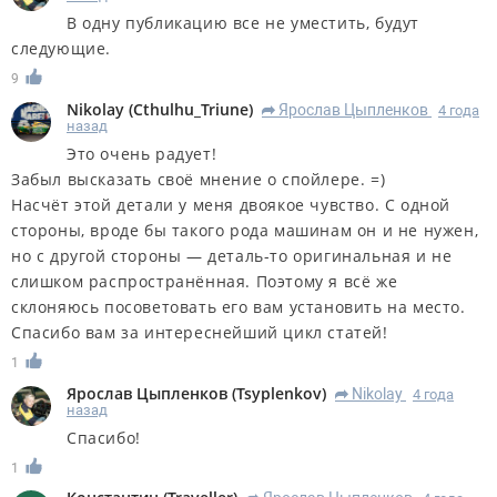
В одну публикацию все не уместить, будут
следующие.
9
Nikolay
(
Cthulhu_Triune
)
Ярослав Цыпленков
4 года
R
назад
Это очень радует!
Забыл высказать своё мнение о спойлере. =)
Насчёт этой детали у меня двоякое чувство. С одной
стороны, вроде бы такого рода машинам он и не нужен,
но с другой стороны — деталь-то оригинальная и не
слишком распространённая. Поэтому я всё же
склоняюсь посоветовать его вам установить на место.
Спасибо вам за интереснейший цикл статей!
1
Ярослав Цыпленков
(
Tsyplenkov
)
Nikolay
4 года
R
назад
Спасибо!
1