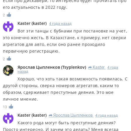
Если про Дискавери, то интересно будет прочитать про
его актуальность в 2022 году.
2
Kaster
(
kaster
)
4 года назад
Вот эти танцы с бубнами при постановке на учет,
это конечно жесть. В Казахстане, к примеру, нет сверки
агрегатов для авто, если оно ранее проходило
первичную регистрацию.
2
Ярослав Цыпленков
(
Tsyplenkov
)
Kaster
4 года
R
назад
Хорошо, что хоть такая возможность появилась. С
другой стороны, сверка номеров агрегатов, каким то
образом, сдерживает преступные деяния. Это мое
личное мнение.
13
Kaster
(
kaster
)
Ярослав Цыпленков
4 года назад
R
Какого рода могут быть преступные деяния?
Просто интересно. И зачем это делать? Меня всегда