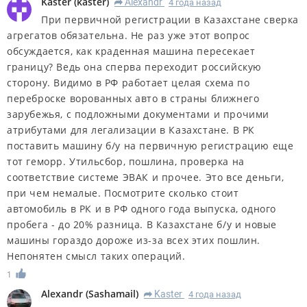
Kaster
(
kaster
)
Alexandr
4 года назад
R
При первичной регистрации в Казахстане сверка
агрегатов обязательна. Не раз уже этот вопрос
обсуждается, как краденная машина пересекает
границу? Ведь она сперва переходит российскую
сторону. Видимо в РФ работает целая схема по
переброске ворованных авто в страны ближнего
зарубежья, с подложными документами и прочими
атрибутами для легализации в Казахстане. В РК
поставить машину б/у на первичную регистрацию еще
тот геморр. Утильсбор, пошлина, проверка на
соответствие системе ЭВАК и прочее. Это все деньги,
при чем немалые. Посмотрите сколько стоит
автомобиль в РК и в РФ одного года выпуска, одного
пробега - до 20% разница. В Казахстане б/у и новые
машины гораздо дороже из-за всех этих пошлин.
Непонятен смысл таких операций.
1
Alexandr
(
Sashamail
)
Kaster
4 года назад
R