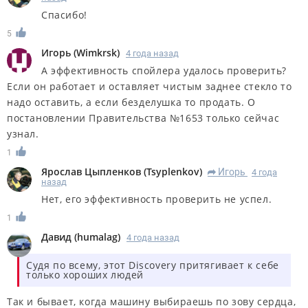
Спасибо!
5
Игорь
(
Wimkrsk
)
4 года назад
А эффективность спойлера удалось проверить?
Если он работает и оставляет чистым заднее стекло то
надо оставить, а если безделушка то продать. О
постановлении Правительства №1653 только сейчас
узнал.
1
Ярослав Цыпленков
(
Tsyplenkov
)
Игорь
4 года
R
назад
Нет, его эффективность проверить не успел.
1
Дaвид
(
humalag
)
4 года назад
Судя по всему, этот Discovery притягивает к себе
только хороших людей
Так и бывает, когда машину выбираешь по зову сердца,