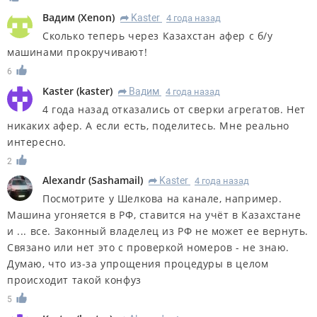
Вадим
(
Xenon
)
Kaster
4 года назад
R
Сколько теперь через Казахстан афер с б/у
машинами прокручивают!
6
Kaster
(
kaster
)
Вадим
4 года назад
R
4 года назад отказались от сверки агрегатов. Нет
никаких афер. А если есть, поделитесь. Мне реально
интересно.
2
Alexandr
(
Sashamail
)
Kaster
4 года назад
R
Посмотрите у Шелкова на канале, например.
Машина угоняется в РФ, ставится на учёт в Казахстане
и ... все. Законный владелец из РФ не может ее вернуть.
Связано или нет это с проверкой номеров - не знаю.
Думаю, что из-за упрощения процедуры в целом
происходит такой конфуз
5