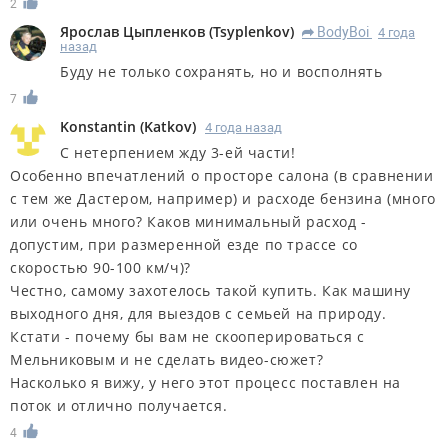
2
Ярослав Цыпленков
(
Tsyplenkov
)
BodyBoi
4 года
R
назад
Буду не только сохранять, но и восполнять
7
Konstantin
(
Katkov
)
4 года назад
С нетерпением жду 3-ей части!
Особенно впечатлений о просторе салона (в сравнении
с тем же Дастером, например) и расходе бензина (много
или очень много? Каков минимальный расход -
допустим, при размеренной езде по трассе со
скоростью 90-100 км/ч)?
Честно, самому захотелось такой купить. Как машину
выходного дня, для выездов с семьей на природу.
Кстати - почему бы вам не скооперироваться с
Мельниковым и не сделать видео-сюжет?
Насколько я вижу, у него этот процесс поставлен на
поток и отлично получается.
4