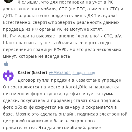
Я слышал, что для постановки на учет в РК
достаточно: автомобиля, СТС (не ПТС, а именно СТС) и
ДКП. Т.о. достаточно подделать лишь ДКП и, вуаля!
Естественно, сверять/проверять реальность данных
продавца из РФ органы РК не могут/не хотят.
Из РФ машина выезжает вполне "легально" - СТС, в/у.
Шанс спастись - успеть объявить ее в розыск до
пересечения границы РФ/РК. Но это дело нескольких
минут, которые не всегда есть
Kaster
(
kaster
)
Alexandr
4 года назад
R
Договор купли продажи в Казахстане упрощён.
Он составляется на месте в АвтоЦОНе и называется
письменная форма сделки, где фиксируется сумма
сделки, покупатель и продавец ставят свои подписи,
фото обоих фиксируется на камеру и сохраняется в
базе. Можно это сделать онлайн, подписав электронной
цифровой подписью в базе электронного
правительства. Это для автомобилей, ранее