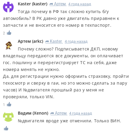
Kaster
(
kaster
)
Артем
4 года назад
R
Тогда почему в РФ так сложно купить б/у
автомобиль? В РК давно уже двигатель приравнен к
запчасти и не вносится его номер в техпаспорт.
2
Артем
(
arkc
)
Kaster
4 года назад
R
Почему сложно? Подписывается ДКП, новому
владельцу передаются все документы, он оплачивает
гос. пошлину и перерегистрирует ТС на себя, даже
номера менять не нужно.
Да, для регистрации нужно оформить страховку, пройти
техосмотр и сверку в гаи, но это можно сделать за пару
часов) И №двигателя прошлый раз у меня не
проверяли, только VIN.
1
Вадим
(
Xenon
)
Артем
4 года назад
R
№двигателя вроде уже отменили. Только ВИН.