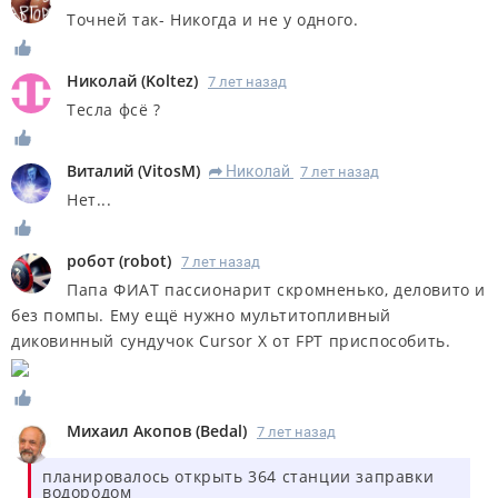
Точней так- Никогда и не у одного.
Николай
(
Koltez
)
7 лет назад
Тесла фсё ?
Виталий
(
VitosM
)
Николай
7 лет назад
R
Нет...
робот
(
robot
)
7 лет назад
Папа ФИАТ пассионарит скромненько, деловито и
без помпы. Ему ещё нужно мультитопливный
диковинный сундучок Cursor X от FPT приспособить.
Михаил Акопов
(
Bedal
)
7 лет назад
планировалось открыть 364 станции заправки
водородом