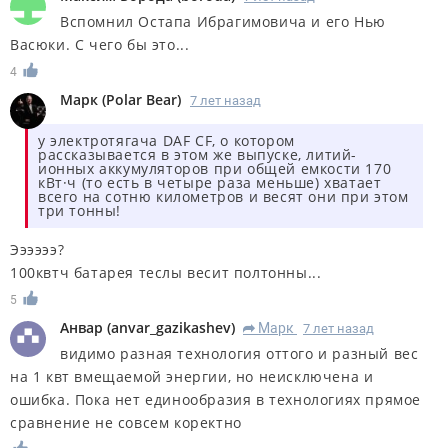
Вспомнил Остапа Ибрагимовича и его Нью
Васюки. С чего бы это...
4
Марк
(
Polar Bear
)
7 лет назад
у электротягача DAF CF, о котором
рассказывается в этом же выпуске, ­литий-
ионных аккумуляторов при общей емкости 170
кВт·ч (то есть в четыре раза меньше) хватает
всего на сотню километров и весят они при этом
три тонны!
Ээээээ?
100квтч батарея теслы весит полтонны...
5
Анвар
(
anvar_gazikashev
)
Марк
7 лет назад
R
видимо разная технология оттого и разный вес
на 1 квт вмещаемой энергии, но неисключена и
ошибка. Пока нет единообразия в технологиях прямое
сравнение не совсем коректно