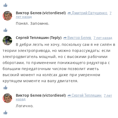
Виктор Белев
(
victordiesel
)
Дмитрий Евтушенко
7
R
лет назад
Понял. Запомню.
Сергей Тепляшин
(
Teply
)
Виктор Белев
7 лет назад
R
В дебри лезть не хочу, поскольку сам я не силён в
теории электропривода, но можно порассуждать: если
электродвигатель мощный, но с высокими рабочими
оборотами, то применение понижающего редуктора с
большим передаточным числом позволит иметь
высокий момент на колёсах даже при умеренном
крутящем моменте на валу двигателя.
Виктор Белев
(
victordiesel
)
Сергей Тепляшин
7 лет
R
назад
Логично.