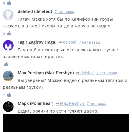
8
deleted
(
deleted
)
7 лет назад
Тягач Маска хотя бы по Калифорнии грузы
таскает, а этого Николы нигде в живую не видно.
3
Tagir Zagirov
(
Taga
)
deleted
7 лет назад
R
Там ещё и некоторые итоги оказались лучше
заявленных характеристик.
Max Pershyn
(
Max Pershyn
)
deleted
7 лет назад
R
Вы уверены? Можно видео с реальным тягачом и
реальным грузом?
2
Марк
(
Polar Bear
)
Max Pershyn
7 лет назад
R
Ездит, ролики по сети гуляют давно.