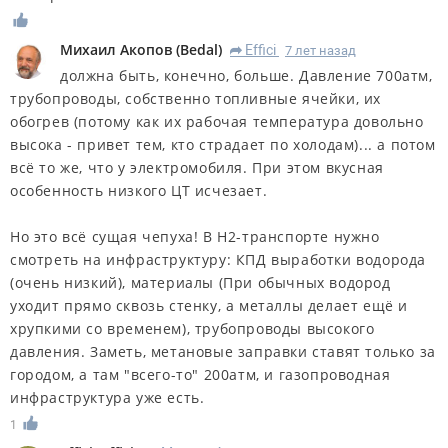
Михаил Акопов
(
Bedal
)
Effici
7 лет назад
R
должна быть, конечно, больше. Давление 700атм,
трубопроводы, собственно топливные ячейки, их
обогрев (потому как их рабочая температура довольно
высока - привет тем, кто страдает по холодам)... а потом
всё то же, что у электромобиля. При этом вкусная
особенность низкого ЦТ исчезает.
Но это всё сущая чепуха!
В Н2-транспорте нужно
смотреть на инфраструктуру
: КПД выработки водорода
(очень низкий), материалы (При обычных водород
уходит прямо сквозь стенку, а металлы делает ещё и
хрупкими со временем), трубопроводы высокого
давления. Заметь, метановые заправки ставят только за
городом, а там "всего-то" 200атм, и газопроводная
инфраструктура уже есть.
1