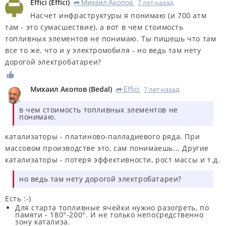
Effici
(
Effici
)
Михаил Акопов
7 лет назад
R
Насчет инфраструктуры я понимаю (и 700 атм
там - это сумасшествие), а вот в чем стоимость
топливных элементов не понимаю. Ты пишешь что там
все то же, что и у электромобиля - но ведь там нету
дорогой электробатареи?
Михаил Акопов
(
Bedal
)
Effici
7 лет назад
R
в чем стоимость топливных элементов не
понимаю.
катализаторы - платиново-палладиевого ряда. При
массовом производстве это, сам понимаешь... Другие
катализаторы - потеря эффективности, рост массы и т.д.
но ведь там нету дорогой электробатареи?
Есть :-)
Для старта топливные ячейки нужно разогреть, по
памяти - 180°-200°. И не только непосредственно
зону катализа.