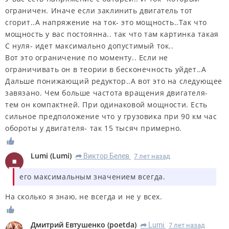
ограничен. Иначе если заклинить двигатель тот
сгорит..А напряжение на ток- это мощность..Так что
мощность у вас постоянна.. так что там картинка такая
С нуля- идет максимально допустимый ток..
Вот это ограничение по моменту.. Если не
ограничивать он в теории в бесконечность уйдет..А
Дальше понижающий редуктор..А вот это на следующее
завязано. Чем больше частота вращения двигателя-
тем он компактней. При одинаковой мощности. Есть
сильное предположение что у грузовика при 90 км час
обороты у двигателя- так 15 тысяч примерно.
Lumi
(
Lumi
)
Виктор Белев
7 лет назад
R
его максимальным значением всегда.
На сколько я знаю, не всегда и не у всех.
Дмитрий Евтушенко
(
poetda
)
Lumi
7 лет назад
R