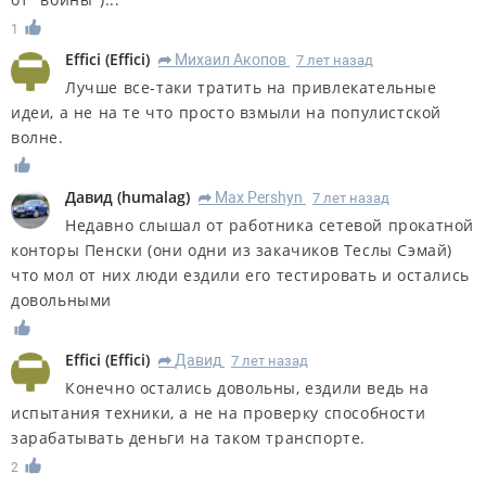
1
Effici
(
Effici
)
Михаил Акопов
7 лет назад
R
Лучше все-таки тратить на привлекательные
идеи, а не на те что просто взмыли на популистской
волне.
Дaвид
(
humalag
)
Max Pershyn
7 лет назад
R
Недавно слышал от работника сетевой прокатной
конторы Пенски (они одни из закачиков Теслы Сэмай)
что мол от них люди ездили его тестировать и остались
довольными
Effici
(
Effici
)
Дaвид
7 лет назад
R
Конечно остались довольны, ездили ведь на
испытания техники, а не на проверку способности
зарабатывать деньги на таком транспорте.
2