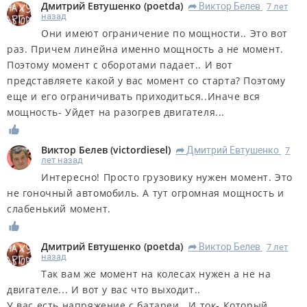
Дмитрий Евтушенко
(
poetda
)
Виктор Белев
7 лет
R
назад
Они имеют ограничение по мощности.. Это вот
раз. Причем линейна именно мощность а не момент.
Поэтому момент с оборотами падает.. И вот
представляете какой у вас момент со старта? Поэтому
еще и его ограничивать приходиться..Иначе вся
мощность- Уйдет на разогрев двигателя...
Виктор Белев
(
victordiesel
)
Дмитрий Евтушенко
7
R
лет назад
Интересно! Просто грузовику нужен момент. Это
не гоночный автомобиль. А тут огромная мощность и
слабенький момент.
Дмитрий Евтушенко
(
poetda
)
Виктор Белев
7 лет
R
назад
Так вам же момент на колесах нужен а не на
двигателе... И вот у вас что выходит..
У вас есть напряжение с батареи.. И ток- Который