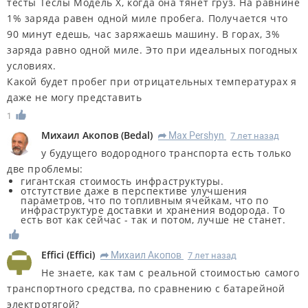
тесты Теслы Модель Х, когда она тянет груз. На равнине
1% заряда равен одной миле пробега. Получается что
90 минут едешь, час заряжаешь машину. В горах, 3%
заряда равно одной миле. Это при идеальных погодных
условиях.
Какой будет пробег при отрицательных температурах я
даже не могу представить
1
Михаил Акопов
(
Bedal
)
Max Pershyn
7 лет назад
R
у будущего водородного транспорта есть только
две проблемы:
гигантская стоимость инфраструктуры.
отстутствие даже в перспективе улучшения
параметров, что по топливным ячейкам, что по
инфраструктуре доставки и хранения водорода. То
есть вот как сейчас - так и потом, лучше не станет.
Effici
(
Effici
)
Михаил Акопов
7 лет назад
R
Не знаете, как там с реальной стоимостью самого
транспортного средства, по сравнению с батарейной
электротягой?