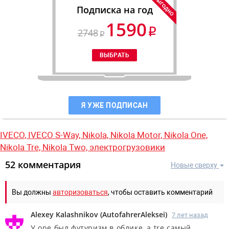
Подписка на год
1590
2748
Я УЖЕ ПОДПИСАН
IVECO,
IVECO S-Way,
Nikola,
Nikola Motor,
Nikola One,
Nikola Tre,
Nikola Two,
электрогрузовики
52 комментария
Новые сверху
Вы должны
авторизоваться
, чтобы оставить комментарий
Alexey Kalashnikov
(
AutofahrerAleksei
)
7 лет назад
У one был футуризм в облике, а tre самый