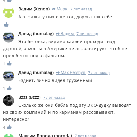
4
Вадим
(
Xenon
)
Марк
7 лет назад
R
А асфальт у них еще тот, дорога так себе.
Дaвид
(
humalag
)
Вадим
7 лет назад
R
Это бетонка, видимо хайвей проходит над
дорогой, а мосты в Америке не асфальтируют чтоб не
прел бетон под асфальтом.
1
Дaвид
(
humalag
)
Max Pershyn
7 лет назад
R
Ездиет, лично видел груженный
1
Bzzz
(
Bzzz
)
7 лет назад
Сколько же они бабла под эту ЭКО-дудку выводят
из своих компаний и по карманам рассовывают,
интересно?
4
Максим Борода
(
boroda
)
7 лет назад