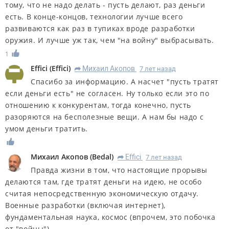
тому, что не надо делать - пусть делают, раз деньги
есть. В конце-концов, технологии лучше всего
развиваются как раз в тупиках вроде разработки
оружия. И лучше уж так, чем "на войну" выбрасывать.
1
Effici
(
Effici
)
Михаил Акопов
7 лет назад
R
Спасибо за информацию. А насчет "пусть тратят
если деньги есть" не согласен. Ну только если это по
отношению к конкурентам, тогда конечно, пусть
разоряются на бесполезные вещи. А нам бы надо с
умом деньги тратить.
Михаил Акопов
(
Bedal
)
Effici
7 лет назад
R
Правда жизни в том, что настоящие прорывы
делаются там, где тратят деньги на идею, не особо
считая непосредственную экономическую отдачу.
Военные разработки (включая интернет),
фундаментальная наука, космос (впрочем, это побочка
от "войны")...