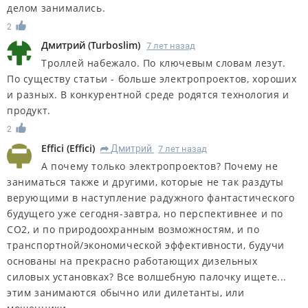
делом занимались.
2
Дмитрий
(
Turboslim
)
7 лет назад
Троллей набежало. По ключевым словам лезут.
По существу статьи - больше электропроектов, хороших
и разных. В конкурентной среде родятся технология и
продукт.
2
Effici
(
Effici
)
Дмитрий
7 лет назад
R
А почему только электропроектов? Почему не
заниматься также и другими, которые не так раздуты
верующими в наступление радужного фантастического
будущего уже сегодня-завтра, но перспективнее и по
СО2, и по природоохранным возможностям, и по
транспортной/экономической эффективности, будучи
основаны на прекрасно работающих дизельных
силовых установках? Все волшебную палочку ищете...
этим занимаются обычно или дилетанты, или