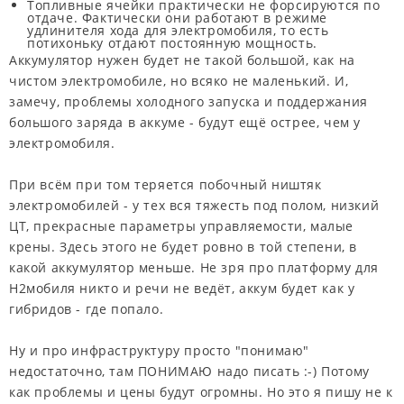
Топливные ячейки практически не форсируются по
отдаче. Фактически они работают в режиме
удлинителя хода для электромобиля, то есть
потихоньку отдают постоянную мощность.
Аккумулятор нужен будет не такой большой, как на
чистом электромобиле, но всяко не маленький. И,
замечу, проблемы холодного запуска и поддержания
большого заряда в аккуме - будут ещё острее, чем у
электромобиля.
При всём при том теряется побочный ништяк
электромобилей - у тех вся тяжесть под полом, низкий
ЦТ, прекрасные параметры управляемости, малые
крены. Здесь этого не будет ровно в той степени, в
какой аккумулятор меньше. Не зря про платформу для
Н2мобиля никто и речи не ведёт, аккум будет как у
гибридов - где попало.
Ну и про инфраструктуру просто "понимаю"
недостаточно, там
ПОНИМАЮ
надо писать :-) Потому
как проблемы и цены будут огромны. Но это я пишу не к