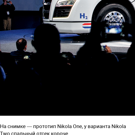
На снимке — прототип Nikola One, у варианта Nikola
Two спальный отсек короче