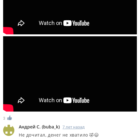
3
Андрей С.
(
buba_k
)
7 лет назад
Не дочитал, денег не хватило 🤣😄