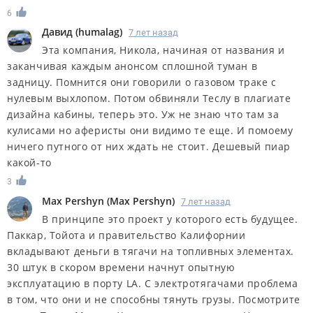
6
Дaвид
(
humalag
)
7 лет назад
Эта компания, Никола, начиная от названия и
заканчивая каждым анонсом сплошной туман в
задницу. Помнится они говорили о газовом траке с
нулевым выхлопом. Потом обвиняли Теслу в плагиате
дизайна кабины, теперь это. Уж не знаю что там за
кулисами но аферисты они видимо те еще. И помоему
ничего путного от них ждать не стоит. Дешевый пиар
какой-то
3
Max Pershyn
(
Max Pershyn
)
7 лет назад
В принципе это проект у которого есть будущее.
Паккар, Тойота и правительство Калифорнии
вкладывают деньги в тягачи на топливных элементах.
30 штук в скором времени начнут опытную
эксплуатацию в порту LA. С электротягачами проблема
в том, что они и не способны тянуть грузы. Посмотрите