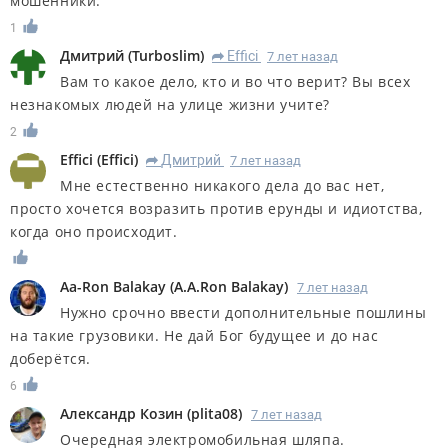
мошенники.
1
Дмитрий
(
Turboslim
)
Effici
7 лет назад
R
Вам то какое дело, кто и во что верит? Вы всех
незнакомых людей на улице жизни учите?
2
Effici
(
Effici
)
Дмитрий
7 лет назад
R
Мне естественно никакого дела до вас нет,
просто хочется возразить против ерунды и идиотства,
когда оно происходит.
Aa-Ron Balakay
(
A.A.Ron Balakay
)
7 лет назад
Нужно срочно ввести дополнительные пошлины
на такие грузовики. Не дай Бог будущее и до нас
доберётся.
6
Александр Козин
(
plita08
)
7 лет назад
Очередная электромобильная шляпа.