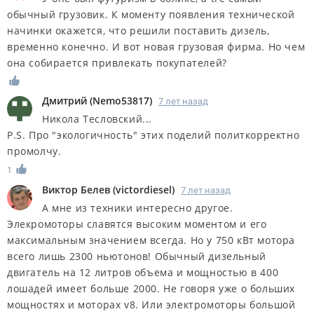
обычный грузовик. К моменту появления технической
начинки окажется, что решили поставить дизель,
временно конечно. И вот новая грузовая фирма. Но чем
она собирается привлекать покупателей?
Дмитрий
(
Nemo53817
)
7 лет назад
Никола Тесловский...
P.S. Про "экологичность" этих поделий политкорректно
промолчу.
1
Виктор Белев
(
victordiesel
)
7 лет назад
А мне из техники интересно другое.
Элекромоторы славятся высоким моментом и его
максимальным значением всегда. Но у 750 кВт мотора
всего лишь 2300 ньютонов! Обычный дизельный
двигатель на 12 литров объема и мощностью в 400
лошадей имеет больше 2000. Не говоря уже о больших
мощностях и моторах v8. Или электромоторы большой