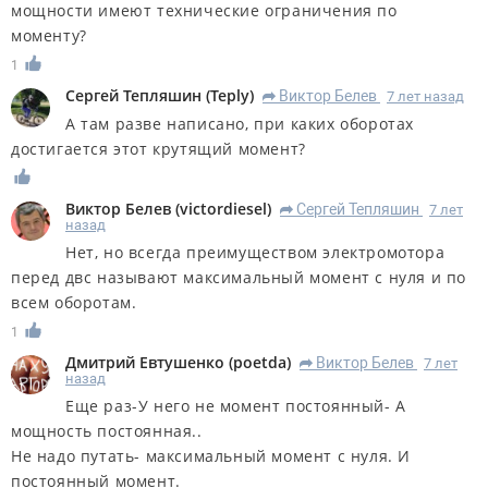
мощности имеют технические ограничения по
моменту?
1
Сергей Тепляшин
(
Teply
)
Виктор Белев
7 лет назад
R
А там разве написано, при каких оборотах
достигается этот крутящий момент?
Виктор Белев
(
victordiesel
)
Сергей Тепляшин
7 лет
R
назад
Нет, но всегда преимуществом электромотора
перед двс называют максимальный момент с нуля и по
всем оборотам.
1
Дмитрий Евтушенко
(
poetda
)
Виктор Белев
7 лет
R
назад
Еще раз-У него не момент постоянный- А
мощность постоянная..
Не надо путать- максимальный момент с нуля. И
постоянный момент.