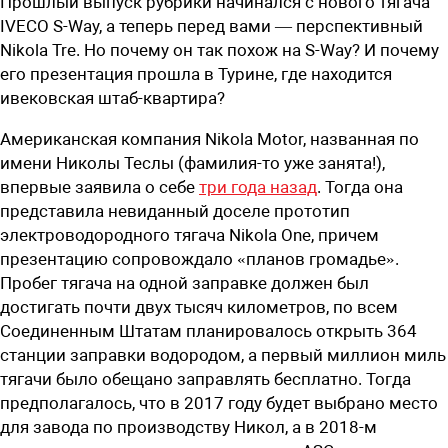
Прошлый выпуск рубрики начинался с нового тягача
IVECO S-Way, а теперь перед вами — перспективный
Nikola Tre. Но почему он так похож на S-Way? И почему
его презентация прошла в Турине, где находится
ивековская штаб-квартира?
Американская компания Nikola Motor, названная по
имени Николы Теслы (фамилия-то уже занята!),
впервые заявила о себе
три года назад
. Тогда она
представила невиданный доселе прототип
электроводородного тягача Nikola One, причем
презентацию сопровождало «планов громадье».
Пробег тягача на одной заправке должен был
достигать почти двух тысяч километров, по всем
Соединенным Штатам планировалось открыть 364
станции заправки водородом, а первый миллион миль
тягачи было обещано заправлять бесплатно. Тогда
предполагалось, что в 2017 году будет выбрано место
для завода по производству Никол, а в ­2018-м