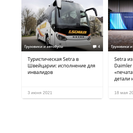
Грузовики и автобусы
4
Грузовики и
Туристическая Setra в
Setra и
Швейцарии: исполнение для
Daimler
инвалидов
«печата
детали 
3 июня 2021
18 мая 2