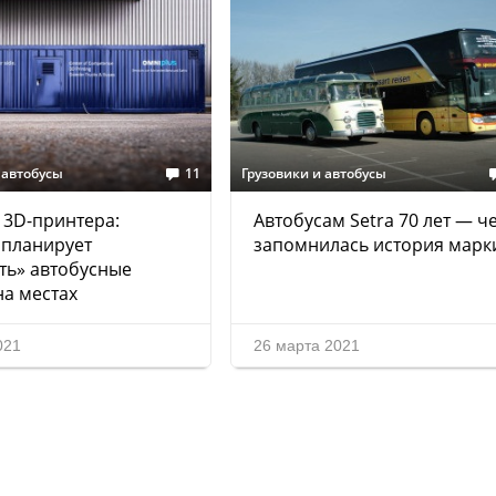
 автобусы
11
Грузовики и автобусы
з 3D-принтера:
Автобусам Setra 70 лет — ч
 планирует
запомнилась история марк
ть» автобусные
на местах
021
26 марта 2021