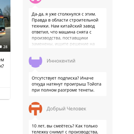
Да-да, я уже столкнулся с этим.
Правда в области строительной
техники. Нам китайский завод
ответил, что машина снята с
производства, поставщики
заменены, ищите решение на
28
местном рынке. Ответ завода на
официальном бланке …
ем
Иннокентий
и?
Отсутствует подписка? Иначе
откуда натянут проигрыш Тойота
при полном разгроме тенеты.
Добрый Человек
10 лет, вы смеётесь? Как только
тележку снимут с производства,