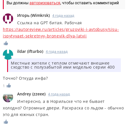
Вы должны
авторизоваться
, чтобы оставить комментарий
Игорь
(
Wimkrsk
)
4 года назад
Ссылка на GPT битая. Рабочая
https://autoreview.ru/articles/gruzoviki-i-avtobusy/sisu-
ispytyvaet-sekretnyy-bronevik-dlya-latvii
ildar
(
ifturbo
)
4 года назад
Местные жители с теплом отмечают внешнее
сходство с полузабытой ими моделью серии 400
Точно? Откуда инфа?
1
Andrey
(
zzeee
)
4 года назад
Интересно, а в Норильске что не бывает
холодно? Огромные двери. Раскраска со льдом - обычно
это для южных стран.