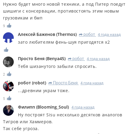
Нужно будет много новой техники, а под Питер поедут
шишиги с консервации, противостоять этим новым
грузовикам и бмп
9
Алексей Баженов
(
Thermos
)
робот
4 года назад
R
зато любителям фень-шуя пригодятся х2
Просто Беня
(
Benya45
)
робот
4 года назад
R
Тебя шизанутого забыли спросить.
2
робот
(
robot
)
Просто Беня
4 года назад
R
...древним украм тоже.
5
Филипп
(
Blooming_Soul
)
4 года назад
Ну построят Sisu несколько десятков аналогов
Тигров или Хаммеров.
Так себе угроза.