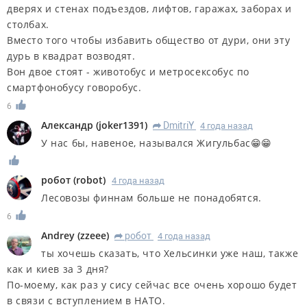
дверях и стенах подъездов, лифтов, гаражах, заборах и
столбах.
Вместо того чтобы избавить общество от дури, они эту
дурь в квадрат возводят.
Вон двое стоят - животобус и метросексобус по
смартфонобусу говоробус.
6
Александр
(
joker1391
)
DmitriY
4 года назад
R
У нас бы, навеное, назывался Жигульбас😁😁
робот
(
robot
)
4 года назад
Лесовозы финнам больше не понадобятся.
6
Andrey
(
zzeee
)
робот
4 года назад
R
ты хочешь сказать, что Хельсинки уже наш, также
как и киев за 3 дня?
По-моему, как раз у сису сейчас все очень хорошо будет
в связи с вступлением в НАТО.