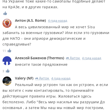
На Украине тоже какие-то самопалы подобные делают
на КрАЗе, и в других гаражах.
Антон
(
A.S. Rome
)
4 года назад
А весь цивилизованный мир не хочет Sisu
забанить за военные грузовики? Или если это грузовики
для НАТО - они априори демократические и
справедливые?
11
Алексей Баженов
(
Thermos
)
Антон
4 года назад
R
внесите такое предложение
3
Valery
(
NF
)
Антон
4 года назад
R
Реальный мир устроен так как он устроен, и если
вы хотите с ним контактировать, то принимайте
действующие правила игры. Жаловаться здесь
бесполезно. Либо "Весь мир насилья мы разрушим До
основанья , а затем Мы наш мы новый мир построим,