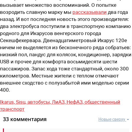
вызывает множество воспоминаний. О попытке
возродить славную марку мы
рассказывали
два года
назад. И вот последняя новость этого производителя:
два электробуса поступили в транспортную компанию
родного для Икарусов венгерского города
Секешфехервара. Двенадцатиметровый Икарус 120е
ничем не выделяется из бесконечного ряда собратьев:
низкий пол, пандус для колясок, кондиционер, зарядки
USB и прочее для комфорта восьмидесяти шести
пассажиров. Запас хода тоже стандартный, около 300
километров. Местные жители с теплом отмечают
внешнее сходство с полузабытой ими моделью серии
400.
Ikarus,
Sisu,
автобусы,
ЛиАЗ,
НефАЗ,
общественный
транспорт
33 комментария
Новые сверху