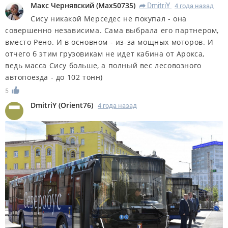
Макс Чернявский
(
Max50735
)
DmitriY
4 года назад
R
Сису никакой Мерседес не покупал - она
совершенно независима. Сама выбрала его партнером,
вместо Рено. И в основном - из-за мощных моторов. И
отчего б этим грузовикам не идет кабина от Арокса,
ведь масса Сису больше, а полный вес лесовозного
автопоезда - до 102 тонн)
5
DmitriY
(
Orient76
)
4 года назад