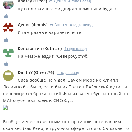
Andrey
(
zzeee
)
Денис
4 года назад
R
ну в первом все же дверей поменьше будет)
Денис
(
dennis
)
Andrey
4 года назад
R
)) там разные варианты есть.
Константин
(
Kotman
)
4 года назад
На чем же ездит "Северобус"?🤔
DmitriY
(
Orient76
)
4 года назад
Сиса вообще не у дел. Зачем Мерс их купил?!
Логично бы было, если бы их Тратон ВАГовский купил и
перелицевал бразильский Фольксвагенобус, который на
МАНобусе построен, в СИСобус.
Вообще менее известным конторам или потерявшим
свой вес (как Рено) в грузовой сфере, стоило бы какие-то