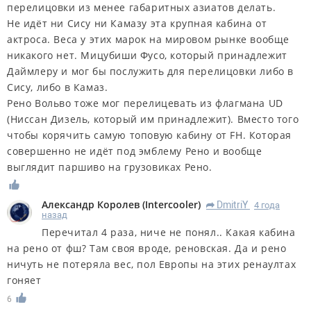
перелицовки из менее габаритных азиатов делать.
Не идёт ни Сису ни Камазу эта крупная кабина от
актроса. Веса у этих марок на мировом рынке вообще
никакого нет. Мицубиши Фусо, который принадлежит
Даймлеру и мог бы послужить для перелицовки либо в
Сису, либо в Камаз.
Рено Вольво тоже мог перелицевать из флагмана UD
(Ниссан Дизель, который им принадлежит). Вместо того
чтобы корячить самую топовую кабину от FH. Которая
совершенно не идёт под эмблему Рено и вообще
выглядит паршиво на грузовиках Рено.
Александр Королев
(
Intercooler
)
DmitriY
4 года
R
назад
Перечитал 4 раза, ниче не понял.. Какая кабина
на рено от фш? Там своя вроде, реновская. Да и рено
ничуть не потеряла вес, пол Европы на этих ренаултах
гоняет
6