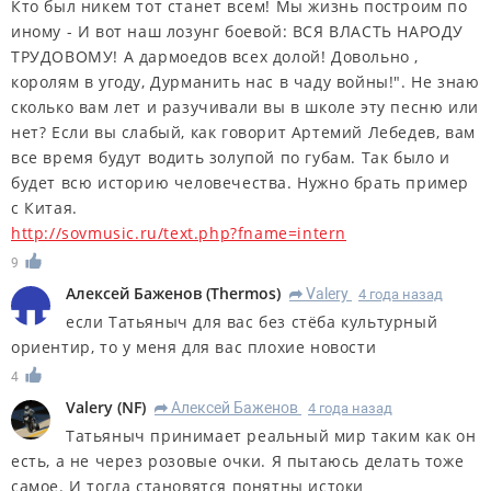
Кто был никем тот станет всем! Мы жизнь построим по
иному - И вот наш лозунг боевой: ВСЯ ВЛАСТЬ НАРОДУ
ТРУДОВОМУ! А дармоедов всех долой! Довольно ,
королям в угоду, Дурманить нас в чаду войны!". Не знаю
сколько вам лет и разучивали вы в школе эту песню или
нет? Если вы слабый, как говорит Артемий Лебедев, вам
все время будут водить золупой по губам. Так было и
будет всю историю человечества. Нужно брать пример
с Китая.
http://sovmusic.ru/text.php?fname=intern
9
Алексей Баженов
(
Thermos
)
Valery
4 года назад
R
если Татьяныч для вас без стёба культурный
ориентир, то у меня для вас плохие новости
4
Valery
(
NF
)
Алексей Баженов
4 года назад
R
Татьяныч принимает реальный мир таким как он
есть, а не через розовые очки. Я пытаюсь делать тоже
самое. И тогда становятся понятны истоки