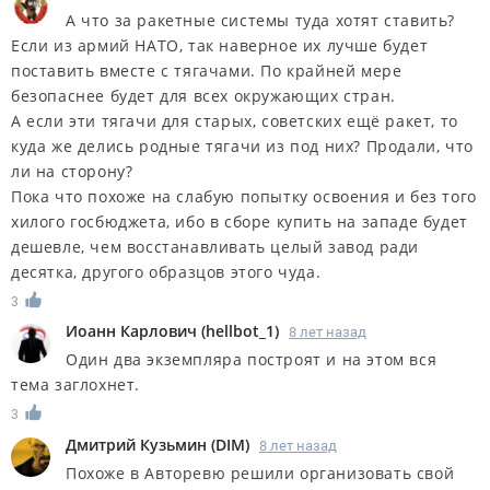
А что за ракетные системы туда хотят ставить?
Если из армий НАТО, так наверное их лучше будет
поставить вместе с тягачами. По крайней мере
безопаснее будет для всех окружающих стран.
А если эти тягачи для старых, советских ещё ракет, то
куда же делись родные тягачи из под них? Продали, что
ли на сторону?
Пока что похоже на слабую попытку освоения и без того
хилого госбюджета, ибо в сборе купить на западе будет
дешевле, чем восстанавливать целый завод ради
десятка, другого образцов этого чуда.
3
Иоанн Карлович
(
hellbot_1
)
8 лет назад
Один два экземпляра построят и на этом вся
тема заглохнет.
3
Дмитрий Кузьмин
(
DIM
)
8 лет назад
Похоже в Авторевю решили организовать свой