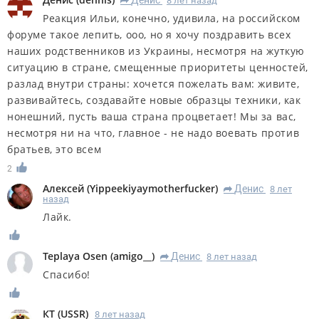
Денис
8 лет назад
R
Реакция Ильи, конечно, удивила, на российском
форуме такое лепить, ооо, но я хочу поздравить всех
наших родственников из Украины, несмотря на жуткую
ситуацию в стране, смещенные приоритеты ценностей,
разлад внутри страны: хочется пожелать вам: живите,
развивайтесь, создавайте новые образцы техники, как
нонешний, пусть ваша страна процветает! Мы за вас,
несмотря ни на что, главное - не надо воевать против
братьев, это всем
2
Алексей
(
Yippeekiyaymotherfucker
)
Денис
8 лет
R
назад
Лайк.
Teplaya Osen
(
amigo__
)
Денис
8 лет назад
R
Спасибо!
КT
(
USSR
)
8 лет назад