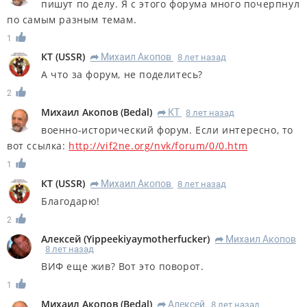
пишут по делу. Я с этого форума много почерпнул
по самым разным темам.
1
КT
(
USSR
)
Михаил Акопов
8 лет назад
R
А что за форум, не поделитесь?
2
Михаил Акопов
(
Bedal
)
КT
8 лет назад
R
военно-исторический форум. Если интересно, то
вот ссылка:
http://vif2ne.org/nvk/forum/0/0.htm
1
КT
(
USSR
)
Михаил Акопов
8 лет назад
R
Благодарю!
2
Алексей
(
Yippeekiyaymotherfucker
)
Михаил Акопов
R
8 лет назад
ВИФ еще жив? Вот это поворот.
1
Михаил Акопов
(
Bedal
)
Алексей
8 лет назад
R