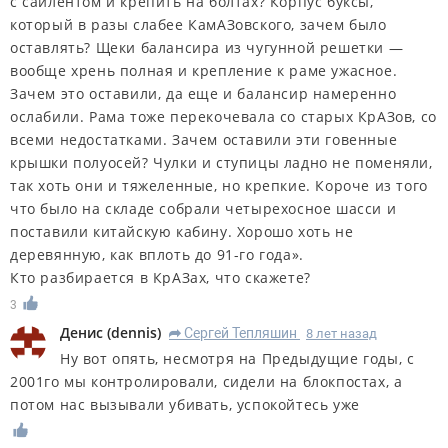
с сайлентом и крепить на болтах? Корпус буксы,
который в разы слабее КамАЗовского, зачем было
оставлять? Щеки балансира из чугунной решетки —
вообще хрень полная и крепление к раме ужасное.
Зачем это оставили, да еще и балансир намеренно
ослабили. Рама тоже перекочевала со старых КрАЗов, со
всеми недостатками. Зачем оставили эти говенные
крышки полуосей? Чулки и ступицы ладно не поменяли,
так хоть они и тяжеленные, но крепкие. Короче из того
что было на складе собрали четырехосное шасси и
поставили китайскую кабину. Хорошо хоть не
деревянную, как вплоть до 91-го года».
Кто разбирается в КрАЗах, что скажете?
3
Денис
(
dennis
)
Сергей Тепляшин
8 лет назад
R
Ну вот опять, несмотря на Предыдущие годы, с
2001го мы контролировали, сидели на блокпостах, а
потом нас вызывали убивать, успокойтесь уже