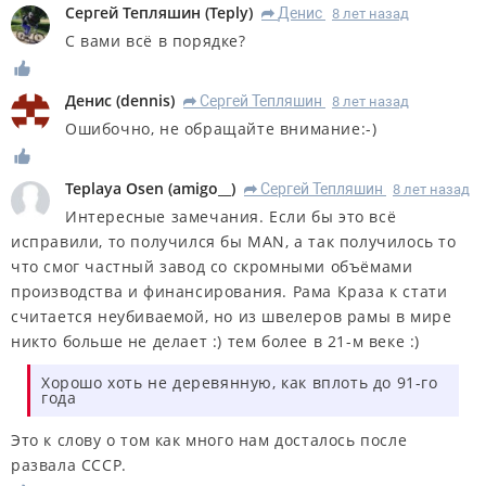
Сергей Тепляшин
(
Teply
)
Денис
8 лет назад
R
С вами всё в порядке?
Денис
(
dennis
)
Сергей Тепляшин
8 лет назад
R
Ошибочно, не обращайте внимание:-)
Teplaya Osen
(
amigo__
)
Сергей Тепляшин
8 лет назад
R
Интересные замечания. Если бы это всё
исправили, то получился бы MAN, а так получилось то
что смог частный завод со скромными объёмами
производства и финансирования. Рама Краза к стати
считается неубиваемой, но из швелеров рамы в мире
никто больше не делает :) тем более в 21-м веке :)
Хорошо хоть не деревянную, как вплоть до 91-го
года
Это к слову о том как много нам досталось после
развала СССР.