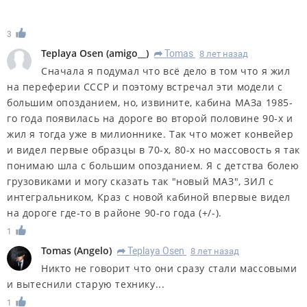
3
Teplaya Osen
(
amigo__
)
Tomas
8 лет назад
R
Сначала я подумал что всё дело в том что я жил
на переферии СССР и поэтому встречал эти модели с
большим опозданием, но, извините, кабина МАЗа 1985-
го года появилась на дороге во второй половине 90-х и
жил я тогда уже в милионнике. Так что может конвейер
и видел первые образцы в 70-х, 80-х но массовость я так
понимаю шла с большим опозданием. Я с детства болею
грузовиками и могу сказать так "новый МАЗ", ЗИЛ с
интегральником, Краз с новой кабиной впервые видел
на дороге где-то в районе 90-го года (+/-).
1
Tomas
(
Angelo
)
Teplaya Osen
8 лет назад
R
Никто не говорит что они сразу стали массовыми
и вытеснили старую технику...
1