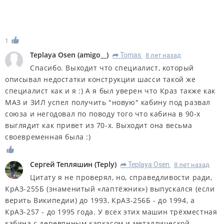
1
Teplaya Osen
(
amigo__
)
Tomas
8 лет назад
R
Спасибо. Выходит что специалист, который
описывал недостатки конструкции шасси такой же
специалист как и я :) А я был уверен что Краз также как
МАЗ и ЗИЛ успел получить "новую" кабину под развал
союза и негодовал по поводу того что кабина в 90-х
выглядит как привет из 70-х. Выходит она весьма
своевременная была :)
Сергей Тепляшин
(
Teply
)
Teplaya Osen
8 лет назад
R
Цитату я не проверял, но, справедливости ради,
КрАЗ-255Б (знаменитый «лаптёжник») выпускался (если
верить Википедии) до 1993, КрАЗ-256Б - до 1994, а
КрАЗ-257 - до 1995 года. У всех этих машин трёхместная
кабина с деревянным каркасом и металлической