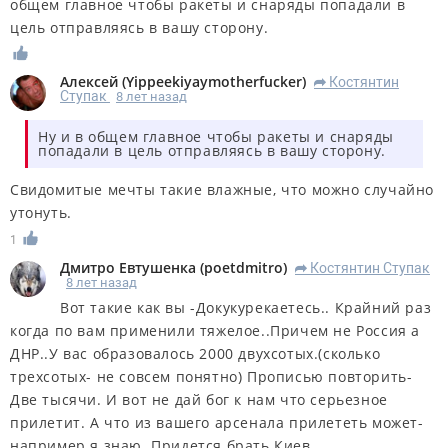
общем главное чтобы ракеты и снаряды попадали в
цель отправляясь в вашу сторону.
Алексей
(
Yippeekiyaymotherfucker
)
Костянтин
R
Ступак
8 лет назад
Ну и в общем главное чтобы ракеты и снаряды
попадали в цель отправляясь в вашу сторону.
Свидомитые мечты такие влажные, что можно случайно
утонуть.
1
Дмитро Евтушенка
(
poetdmitro
)
Костянтин Ступак
R
8 лет назад
Вот такие как вы -Докукурекаетесь.. Крайний раз
когда по вам применили тяжелое..Причем не Россия а
ДНР..У вас образовалось 2000 двухсотых.(сколько
трехсотых- не совсем понятно) Прописью повторить-
Две тысячи.
И вот не дай бог к нам что серьезное
прилетит. А что из вашего арсенала прилететь может-
например я знаю..Придется брать Киев.