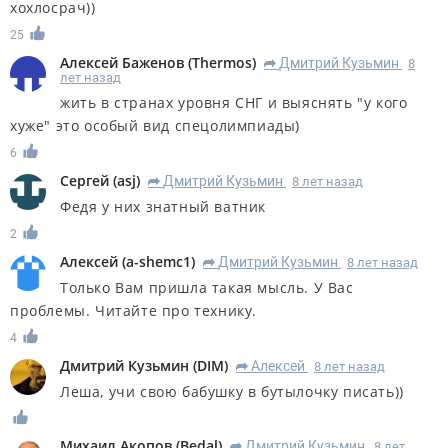
хохлосрач))
25
Алексей Баженов
(
Thermos
)
Дмитрий Кузьмин
8
R
лет назад
жить в странах уровня СНГ и выяснять "у кого
хуже" это особый вид спецолимпиады)
6
Сергей
(
asj
)
Дмитрий Кузьмин
8 лет назад
R
Федя у них знатный ватник
2
Алексей
(
a-shemc1
)
Дмитрий Кузьмин
8 лет назад
R
Только Вам пришла такая мысль. У Вас
проблемы. Читайте про технику.
4
Дмитрий Кузьмин
(
DIM
)
Алексей
8 лет назад
R
Леша, учи свою бабушку в бутылочку писать))
Михаил Акопов
(
Bedal
)
Дмитрий Кузьмин
8 лет
R