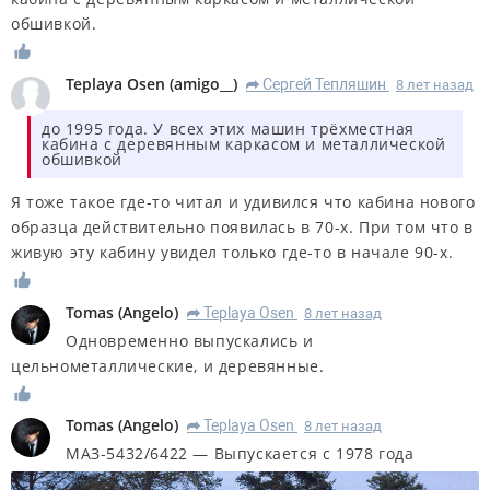
обшивкой.
Teplaya Osen
(
amigo__
)
Сергей Тепляшин
8 лет назад
R
до 1995 года. У всех этих машин трёхместная
кабина с деревянным каркасом и металлической
обшивкой
Я тоже такое где-то читал и удивился что кабина нового
образца действительно появилась в 70-х. При том что в
живую эту кабину увидел только где-то в начале 90-х.
Tomas
(
Angelo
)
Teplaya Osen
8 лет назад
R
Одновременно выпускались и
цельнометаллические, и деревянные.
Tomas
(
Angelo
)
Teplaya Osen
8 лет назад
R
МАЗ-5432/6422 — Выпускается с 1978 года