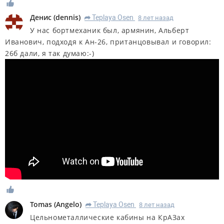
Денис
(
dennis
)
Teplaya Osen
8 лет назад
R
У нас бортмеханик был, армянин, Альберт
Иванович, подходя к Ан-26, пританцовывал и говорил:
26б дали, я так думаю:-)
Tomas
(
Angelo
)
Teplaya Osen
8 лет назад
R
Цельнометаллические кабины на КрАЗах