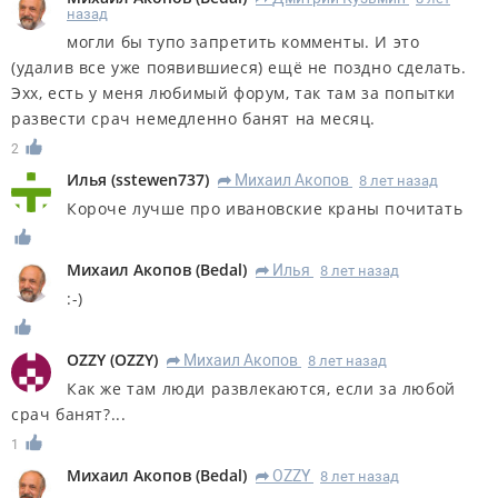
назад
могли бы тупо запретить комменты. И это
(удалив все уже появившиеся) ещё не поздно сделать.
Эхх, есть у меня любимый форум, так там за попытки
развести срач немедленно банят на месяц.
2
Илья
(
sstewen737
)
Михаил Акопов
8 лет назад
R
Короче лучше про ивановские краны почитать
Михаил Акопов
(
Bedal
)
Илья
8 лет назад
R
:-)
OZZY
(
OZZY
)
Михаил Акопов
8 лет назад
R
Как же там люди развлекаются, если за любой
срач банят?...
1
Михаил Акопов
(
Bedal
)
OZZY
8 лет назад
R