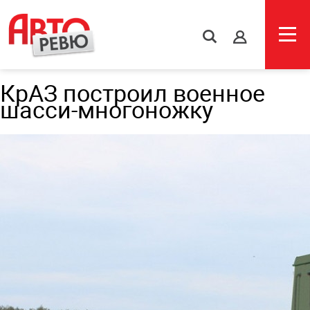
s
КрАЗ построил военное
шасси-многоножку