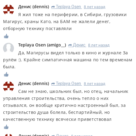
Денис
(
dennis
)
Teplaya Osen
8 лет назад
R
Я жил тоже на периферии, в Сибири, грузовики
Магирус, краны Като, на БАМ не жалели денег,
отборную технику поставляли
Teplaya Osen
(
amigo__
)
Денис
8 лет назад
R
Да, Магирусы видел только в кино и журнале За
рулём :). Крайне симпатичная машина по тем временам
была.
Денис
(
dennis
)
Teplaya Osen
8 лет назад
R
Сам не знаю, школьник был, но отец, начальник
управления строительства, очень тепло о них
отзывался, он вообще критично настроенный был, за
строительство душа болела, беспартийный, но
качественную технику всячески приветствовал
Денис
(
dennis
)