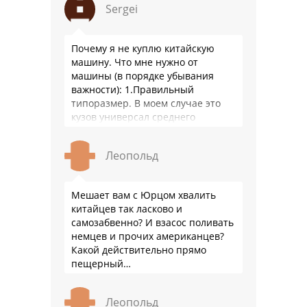
Sergei
производители работают …
Почему я не куплю китайскую
машину. Что мне нужно от
машины (в порядке убывания
важности): 1.Правильный
типоразмер. В моем случае это
кузов универсал среднего
размера. 2.Надежность. Хочется
быть уверенным, что она меня
Леопольд
везде довезет и …
Мешает вам с Юрцом хвалить
китайцев так ласково и
самозабвенно? И взасос поливать
немцев и прочих американцев?
Какой действительно прямо
пещерный…
Леопольд