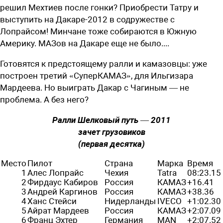
решил Мехтиев после гонки? Приобрести Татру и
выступить на Дакаре-2012 в содружестве с
Лопрайсом! Минчане тоже собираются в Южную
Америку. МАЗов на Дакаре еще не было....
Готовятся к предстоящему ралли и камазовцы: уже
построен третий «СуперКАМАЗ», для Ильгизара
Мардеева. Но выиграть Дакар с Чагиным — не
проблема. А без него?
Ралли Шелковый путь — 2011
зачет грузовиков
(первая десятка)
Место
Пилот
Страна
Марка
Время
1
Алес Лопрайс
Чехия
Tatra
08:23.15
2
Фирдаус Кабиров
Россия
КАМАЗ
+16.41
3
Андрей Каргинов
Россия
КАМАЗ
+38.36
4
Ханс Стейси
Нидерланды
IVECO
+1:02.30
5
Айрат Мардеев
Россия
КАМАЗ
+2:07.09
6
Франц Эхтер
Германия
MAN
+2:07.52