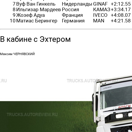
7
Вуф Ван Гинкель
Нидерланды
GINAF
+2:12.55
8
Ильгизар Мардеев
Россия
КАМАЗ
+3:34.17
9
Жозеф Адуа
Франция
IVECO
+4:08.07
10
Матиас Берингер
Германия
MAN
+4:21.58
В кабине с Эхтером
Максим ЧЕРНЯВСКИЙ