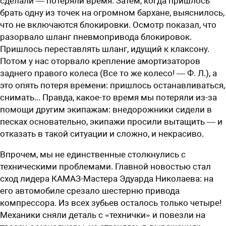
сделали — потеряли время. Затем, когда пришлось
брать одну из точек на огромном бархане, выяснилось,
что не включаются блокировки. Осмотр показал, что
разорвало шланг пневмопривода блокировок.
Пришлось переставлять шланг, идущий к клаксону.
Потом у нас оторвало крепление амортизаторов
заднего правого колеса (Все то же колесо! — Ф. Л.), а
это опять потеря времени: пришлось останавливаться,
снимать... Правда, какое-то время мы потеряли из-за
помощи другим экипажам: внедорожники сидели в
песках основательно, экипажи просили вытащить — и
отказать в такой ситуации и сложно, и некрасиво.
Впрочем, мы не единственные столкнулись с
техническими проблемами. Главной новостью стал
сход лидера КАМАЗ-Мастера Эдуарда Николаева: на
его автомобиле срезало шестерню привода
компрессора. Из всех зубьев осталось только четыре!
Механики сняли деталь с «технички» и повезли на