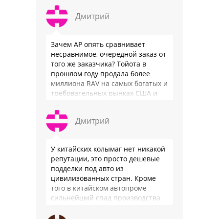
Дмитрий
Зачем АР опять сравнивает
несравнимое, очередной заказ от
того же заказчика? Тойота в
прошлом году продала более
миллиона RAV на самых богатых и
требовательных рынках США и
Японии, в очередной раз
подтвердив статус …
Дмитрий
У китайских колымаг нет никакой
репутации, это просто дешевые
подделки под авто из
цивилизованных стран. Кроме
того в китайском автопроме
сильнейший спад производства
(более 20% по итогам года)и
почти все китайские