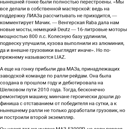
нынешней гонке были полностью перестроены. «Мы
все делали в собственной мастерской: ведь на
поддержку ЛИАЗа рассчитывать не приходится, —
комментирует Мачик. — Венгерская Raba дала нам
новые мосты, немецкий Deutz — 16-литровые моторы
мощностью 800 л.с. Колесную базу удлинили,
подвеску улучшили, кузова выполнили из алюминия,
да и внешне грузовики выглядят иначе». Но по-
прежнему называются LIAZ.
А еще на гонку прибыли два МАЗа, принадлежащих
заводской команде по ралли-рейдам. Она была
создана в прошлом году и дебютировала на
Шелковом пути 2010 года. Тогда, бесконечно
ремонтируя машину, минчане героически дошли до
финиша с отставанием от победителя на сутки, а к
нынешнему ралли не только доработали грузовик, но
и построили второй экземпляр.
Он носит тот же индекс МАЗ-5309RR, но если первая