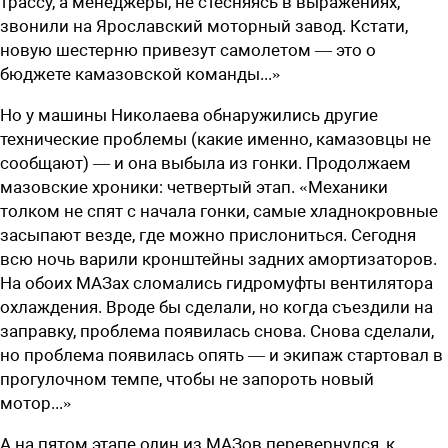
трассу, а менеджеры, не стесняясь в выражениях,
звонили на Ярославский моторный завод. Кстати,
новую шестерню привезут самолетом — это о
бюджете камазовской команды...»
Но у машины Николаева обнаружились другие
технические проблемы (какие именно, камазовцы не
сообщают) — и она выбыла из гонки. Продолжаем
мазовские хроники: четвертый этап. «Механики
толком не спят с начала гонки, самые хладнокровные
засыпают везде, где можно прислониться. Сегодня
всю ночь варили кронштейны задних амортизаторов.
На обоих МАЗах сломались гидромуфты вентилятора
охлаждения. Вроде бы сделали, но когда съездили на
заправку, проблема появилась снова. Снова сделали,
но проблема появилась опять — и экипаж стартовал в
прогулочном темпе, чтобы не запороть новый
мотор...»
А на пятом этапе один из МАЗов перевернулся, к