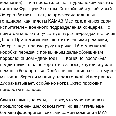
компании) — и я прокатился на штурманском месте с
пилотом Францем Эхтером. Спокойный и улыбчивый
Эхтер работает — нет, не профессиональным
гонщиком, как пилоты КАМАЗ-Мастера, а инженером-
испытателем военного подразделения концерна! Но
при этом много лет участвует в ралли-рейдах, включая
Дакар. Пристегиваемся шеститочечными ремнями,
Эхтер кладет правую руку на рычаг 16-ступенчатой
коробки передач с привычным дальнобойщикам
переключением «двойное Н»... Конечно, заезд был
недлинным: пара поворотов в заносе, крутой спуск и
немного бездорожья. Особо не разгонишься, к тому же
мановцы берегли машину перед гонкой. И все равно
дух захватывает, особенно когда Эхтер проходит
повороты в заносе.
Сама машина, по сути, — та же, что участвовала в
прошлогоднем Шелковом пути, но двигатель еще
больше форсирован: силами самой компании MAN