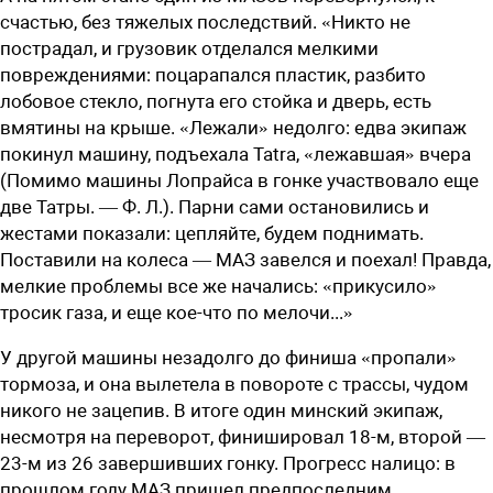
счастью, без тяжелых последствий. «Никто не
пострадал, и грузовик отделался мелкими
повреждениями: поцарапался пластик, разбито
лобовое стекло, погнута его стойка и дверь, есть
вмятины на крыше. «Лежали» недолго: едва экипаж
покинул машину, подъехала Tatra, «лежавшая» вчера
(Помимо машины Лопрайса в гонке участвовало еще
две Татры. — Ф. Л.). Парни сами остановились и
жестами показали: цепляйте, будем поднимать.
Поставили на колеса — МАЗ завелся и поехал! Правда,
мелкие проблемы все же начались: «прикусило»
тросик газа, и еще кое-что по мелочи...»
У другой машины незадолго до финиша «пропали»
тормоза, и она вылетела в повороте с трассы, чудом
никого не зацепив. В итоге один минский экипаж,
несмотря на переворот, финишировал 18-м, второй —
23-м из 26 завершивших гонку. Прогресс налицо: в
прошлом году МАЗ пришел предпоследним.