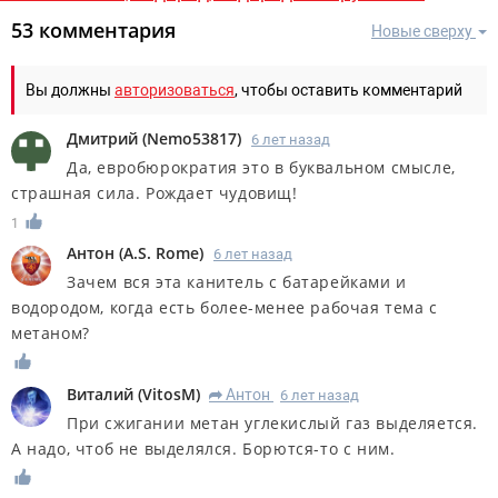
53 комментария
Новые сверху
Вы должны
авторизоваться
, чтобы оставить комментарий
Дмитрий
(
Nemo53817
)
6 лет назад
Да, евробюрократия это в буквальном смысле,
страшная сила. Рождает чудовищ!
1
Антон
(
A.S. Rome
)
6 лет назад
Зачем вся эта канитель с батарейками и
водородом, когда есть более-менее рабочая тема с
метаном?
Виталий
(
VitosM
)
Антон
6 лет назад
R
При сжигании метан углекислый газ выделяется.
А надо, чтоб не выделялся. Борются-то с ним.