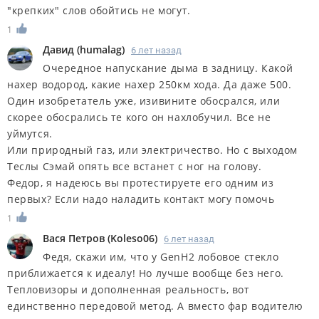
"крепких" слов обойтись не могут.
1
Дaвид
(
humalag
)
6 лет назад
Очередное напускание дыма в задницу. Какой
нахер водород, какие нахер 250км хода. Да даже 500.
Один изобретатель уже, изивините обосрался, или
скорее обосрались те кого он нахлобучил. Все не
уймутся.
Или природный газ, или электричество. Но с выходом
Теслы Сэмай опять все встанет с ног на голову.
Федор, я надеюсь вы протестируете его одним из
первых? Если надо наладить контакт могу помочь
1
Вася Петров
(
Koleso06
)
6 лет назад
Федя, скажи им, что у GenH2 лобовое стекло
приближается к идеалу! Но лучше вообще без него.
Тепловизоры и дополненная реальность, вот
единственно передовой метод. А вместо фар водителю