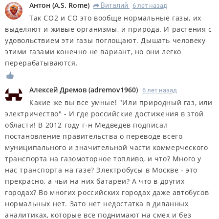
Антон
(
A.S. Rome
)
Виталий
6 лет назад
R
Так СО2 и СО это вообще нормальные газы, их
выделяют и живые организмы, и природа. И растения с
удовольствием эти газы поглощают. Дышать человеку
этими газами конечно не вариант, но они легко
перерабатываются.
Алексей Дремов
(
adremov1960
)
6 лет назад
Какие же вы все умные! "Или природный газ, или
электричество" - И где российские достижения в этой
области! В 2012 году г-н Медведев подписал
постановление правительства о переводе всего
муниципального и значительной части коммерческого
транспорта на газомоторное топливо, и что? Много у
нас транспорта на газе? Электробусы в Москве - это
прекрасно, а чьи на них батареи? А что в других
городах? Во многих российских городах даже автобусов
нормальных нет. Зато нет недостатка в диванных
аналитиках, которые все поднимают на смех и без