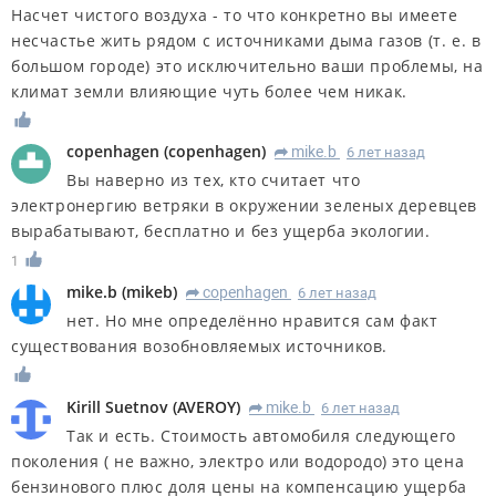
Насчет чистого воздуха - то что конкретно вы имеете
несчастье жить рядом с источниками дыма газов (т. е. в
большом городе) это исключительно ваши проблемы, на
климат земли влияющие чуть более чем никак.
copenhagen
(
copenhagen
)
mike.b
6 лет назад
R
Вы наверно из тех, кто считает что
электронергию ветряки в окружении зеленых деревцев
вырабатывают, бесплатно и без ущерба экологии.
1
mike.b
(
mikeb
)
copenhagen
6 лет назад
R
нет. Но мне определённо нравится сам факт
существования возобновляемых источников.
Kirill Suetnov
(
AVEROY
)
mike.b
6 лет назад
R
Так и есть. Стоимость автомобиля следующего
поколения ( не важно, электро или водородо) это цена
бензинового плюс доля цены на компенсацию ущерба