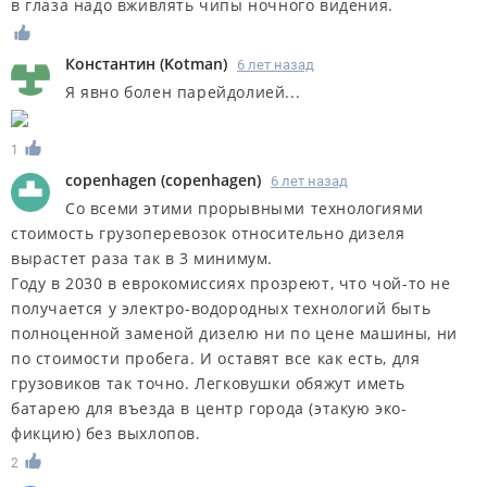
в глаза надо вживлять чипы ночного видения.
Константин
(
Kotman
)
6 лет назад
Я явно болен парейдолией...
1
copenhagen
(
copenhagen
)
6 лет назад
Со всеми этими прорывными технологиями
стоимость грузоперевозок относительно дизеля
вырастет раза так в 3 минимум.
Году в 2030 в еврокомиссиях прозреют, что чой-то не
получается у электро-водородных технологий быть
полноценной заменой дизелю ни по цене машины, ни
по стоимости пробега. И оставят все как есть, для
грузовиков так точно. Легковушки обяжут иметь
батарею для въезда в центр города (этакую эко-
фикцию) без выхлопов.
2