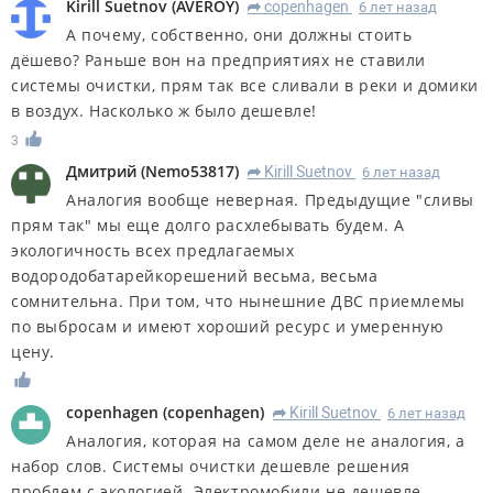
Kirill Suetnov
(
AVEROY
)
copenhagen
6 лет назад
R
А почему, собственно, они должны стоить
дёшево? Раньше вон на предприятиях не ставили
системы очистки, прям так все сливали в реки и домики
в воздух. Насколько ж было дешевле!
3
Дмитрий
(
Nemo53817
)
Kirill Suetnov
6 лет назад
R
Аналогия вообще неверная. Предыдущие "сливы
прям так" мы еще долго расхлебывать будем. А
экологичность всех предлагаемых
водородобатарейкорешений весьма, весьма
сомнительна. При том, что нынешние ДВС приемлемы
по выбросам и имеют хороший ресурс и умеренную
цену.
copenhagen
(
copenhagen
)
Kirill Suetnov
6 лет назад
R
Аналогия, которая на самом деле не аналогия, а
набор слов. Системы очистки дешевле решения
проблем с экологией. Электромобили не дешевле