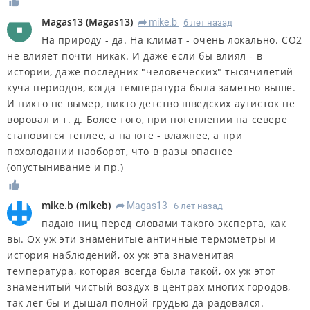
Magas13
(
Magas13
)
mike.b
6 лет назад
R
На природу - да. На климат - очень локально. CO2
не влияет почти никак. И даже если бы влиял - в
истории, даже последних "человеческих" тысячилетий
куча периодов, когда температура была заметно выше.
И никто не вымер, никто детство шведских аутисток не
воровал и т. д. Более того, при потеплении на севере
становится теплее, а на юге - влажнее, а при
похолодании наоборот, что в разы опаснее
(опустынивание и пр.)
mike.b
(
mikeb
)
Magas13
6 лет назад
R
падаю ниц перед словами такого эксперта, как
вы. Ох уж эти знаменитые античные термометры и
история наблюдений, ох уж эта знаменитая
температура, которая всегда была такой, ох уж этот
знаменитый чистый воздух в центрах многих городов,
так лег бы и дышал полной грудью да радовался.