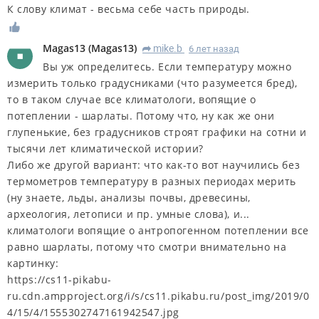
К слову климат - весьма себе часть природы.
Magas13
(
Magas13
)
mike.b
6 лет назад
R
Вы уж определитесь. Если температуру можно
измерить только градусниками (что разумеется бред),
то в таком случае все климатологи, вопящие о
потеплении - шарлаты. Потому что, ну как же они
глупенькие, без градусников строят графики на сотни и
тысячи лет климатической истории?
Либо же другой вариант: что как-то вот научились без
термометров температуру в разных периодах мерить
(ну знаете, льды, анализы почвы, древесины,
археология, летописи и пр. умные слова), и...
климатологи вопящие о антропогенном потеплении все
равно шарлаты, потому что смотри внимательно на
картинку:
https://cs11-pikabu-
ru.cdn.ampproject.org/i/s/cs11.pikabu.ru/post_img/2019/0
4/15/4/1555302747161942547.jpg