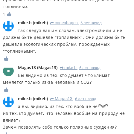
топливных.
1
mike.b
(
mikeb
)
copenhagen
6 лет назад
R
так следуя вашим словам, электромобили и не
должны быть дешевле "топливных". Они должны быть
дешевле экологических проблем, порождаемых
"топливными".
Magas13
(
Magas13
)
mike.b
6 лет назад
R
Вы видимо из тех, кто думает что климат
меняется только из-за человека и CO2?
mike.b
(
mikeb
)
Magas13
6 лет назад
R
W
W
а вы, видимо, из тех, кто вообще не
W
из тех, кто думает, что человек вообще на природу не
влияет?
Зачем позволять себе только полярные суждения?