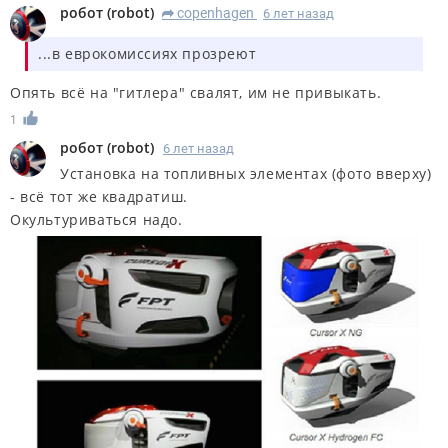
робот
(
robot
)
copenhagen
6 лет назад
R
...в еврокомиссиях прозреют
Опять всё на "гитлера" свалят, им не привыкать.
1
робот
(
robot
)
6 лет назад
Установка на топливных элементах (фото вверху)
- всё тот же квадратиш.
Окультуриваться надо.