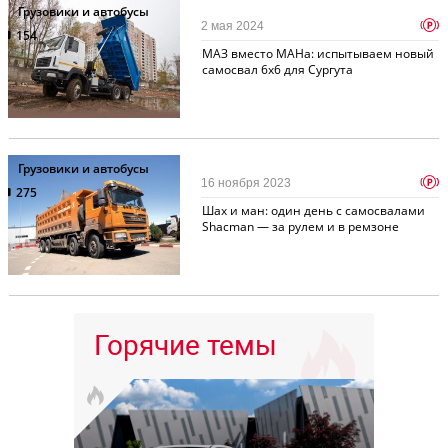
Грузовики и автобусы
p
2 мая 2024
154
МАЗ вместо МАНа: испытываем новый
самосвал 6x6 для Сургута
Грузовики и автобусы
p
16 ноября 2023
275
Шах и ман: один день с самосвалами
Shacman — за рулем и в ремзоне
Горячие темы