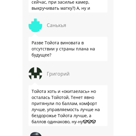
сейчас, при засилье камер,
выкручивать матку?) А, ну и
пресловутую ликвидность тоже не
забываем.
Санькья
Разве Тойота виновата в
отсутствии у страны плана на
будущее?
Григорий
Тойота хоть и «окитаелась» но
осталась Тойотой, Тенет явно
притянули по баллам, комфорт
лучше, управляемость лучше на
бездорожье Тойота лучше, а
баллов одинаково, ну-ну🤡🤡🤡