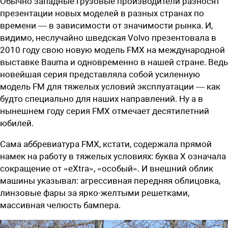
Обычно западные грузовые производители разносят
презентации новых моделей в разных странах по
времени — в зависимости от значимости рынка. И,
видимо, неслучайно шведская Volvo презентовала в
2010 году свою новую модель FMX на международной
выставке Bauma и одновременно в нашей стране. Ведь
новейшая серия представляла собой усиленную
модель FM для тяжелых условий эксплуатации — как
будто специально для наших направлений. Ну а в
нынешнем году серия FMX отмечает десятилетний
юбилей.
Сама аббревиатура FMX, кстати, содержала прямой
намек на работу в тяжелых условиях: буква Х означала
сокращение от «e
X
tra», «особый». И внешний облик
машины указывал: агрессивная передняя облицовка,
линзовые фары за ярко-желтыми решетками,
массивная челюсть бампера.