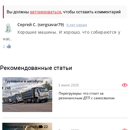
Вы должны
авторизоваться
, чтобы оставить комментарий
Сергей С.
(
sergsavar79
)
6 лет назад
Хорошие машины. И хорошо, что собираются у
нас.
2
Рекомендованные статьи
Грузовики и автобусы
p
3 июня 2026
246
Перегрузеры: что стоит за
резонансным ДТП с самосвалом
Грузовики и автобусы
22