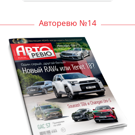
Авторевю №14