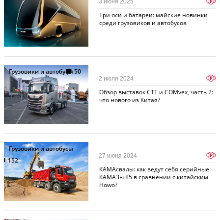
p
3 июня 2025
Три оси и батареи: майские новинки
среди грузовиков и автобусов
Грузовики и автобусы
50
p
2 июля 2024
Обзор выставок СТТ и COMvex, часть 2:
что нового из Китая?
Грузовики и автобусы
p
27 июня 2024
152
КАМАсвалы: как ведут себя серийные
КАМАЗы К5 в сравнении с китайским
Howo?