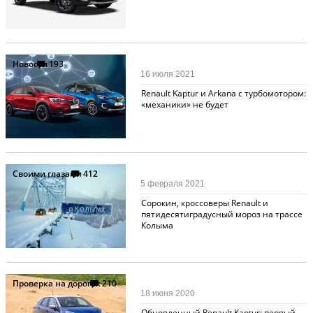
Новости
193
16 июля 2021
Renault Kaptur и Arkana с турбомотором:
«механики» не будет
Своими глазами
412
5 февраля 2021
Сорокин, кроссоверы Renault и
пятидесятиградусный мороз на трассе
Колыма
Проверка на дорогах
210
18 июня 2020
Обновленный Renault Kaptur: первый