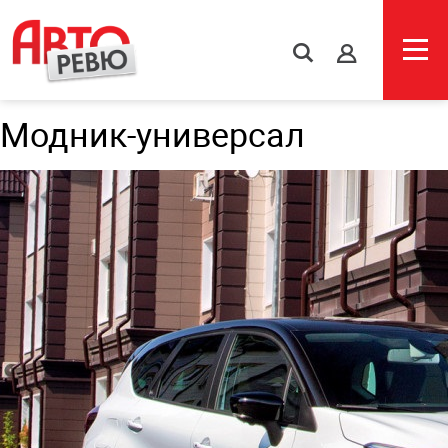
s
Модник-универсал