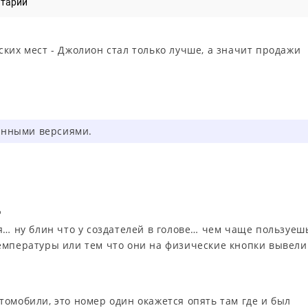
нтарий
ких мест - Джолион стал только лучше, а значит продажи
ленными версиями.

я… ну блин что у создателей в голове… чем чаще пользуеш
емпературы или тем что они на физические кнопки вывел
омобили, это номер один окажется опять там где и был