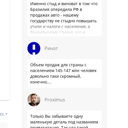
Именно стыд и виноват в том что
Бразилия опередила РФ в
продажах авто - нашему
государству не стыдно повышать
утили и налоги с населения, а
бразильскому стыдно, его и
смести могут на …
Ринат
Объем продаж для страны с
населением 145-147 млн человек
довольно таки скромный,
конечно....
Proximus
ху
Только Вы забываете одну
маленькую деталь под названием
приватизация. Так что такой