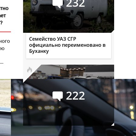
232
етно
ает
?
Семейство УАЗ СГР
ного
официально переименовано в
ую
Буханку
 —
222
Российский авторынок в июле: