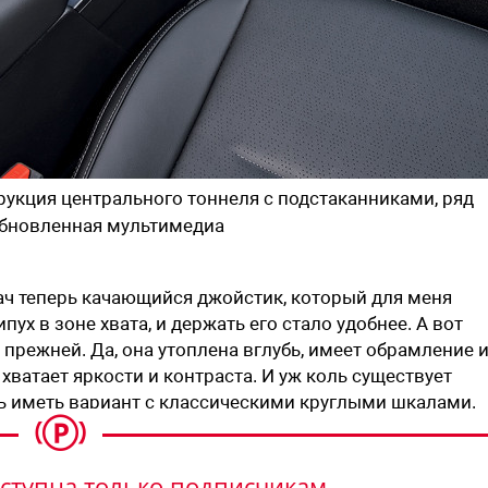
рукция центрального тоннеля с подстаканниками, ряд
обновленная мультимедиа
ач теперь качающийся джойстик, который для меня
ух в зоне хвата, и держать его стало удобнее. А вот
прежней. Да, она утоплена вглубь, имеет обрамление 
хватает яркости и конт­раста. И уж коль существует
ь иметь вариант с классическими круглыми шкалами.
ступна только подписчикам