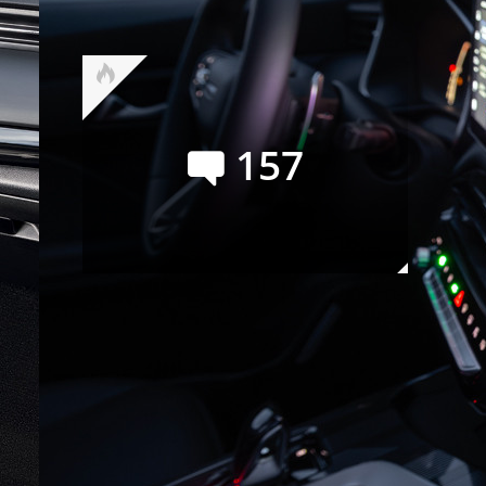
лучший месяц текущего года
157
Новые Porsche 718 (Boxster и
Cayman): наперекор судьбе
Сейчас обсуждают
Сергей