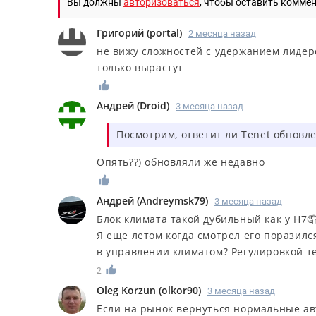
Вы должны
авторизоваться
, чтобы оставить комме
Григорий
(
portal
)
2 месяца назад
не вижу сложностей с удержанием лидерс
только вырастут
Андрей
(
Droid
)
3 месяца назад
Посмотрим, ответит ли Tenet обнов
Опять??) обновляли же недавно
Андрей
(
Andreymsk79
)
3 месяца назад
Блок климата такой дубильный как у Н7
Я еще летом когда смотрел его поразилс
в управлении климатом? Регулировкой т
2
Oleg Korzun
(
olkor90
)
3 месяца назад
Если на рынок вернуться нормальные авт