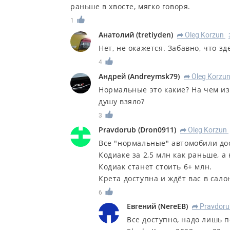
раньше в хвосте, мягко говоря.
1
Анатолий
(
tretiyden
)
Oleg Korzun
R
Нет, не окажется. Забавно, что зд
4
Андрей
(
Andreymsk79
)
Oleg Korzu
R
Нормальные это какие? На чем из
душу взяло?
3
Pravdorub
(
Dron0911
)
Oleg Korzun
R
Все "нормальные" автомобили дос
Кодиаке за 2,5 млн как раньше, а 
Кодиак станет стоить 6+ млн.
Крета доступна и ждёт вас в сал
6
Евгений
(
NereEB
)
Pravdoru
R
Все доступно, надо лишь п