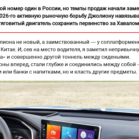
ркой номер один в России, но темпы продаж начали зам
 2026-го активную рыночную борьбу Джолиону навязыв
 тяговитый двигатель сохранить первенство за Хавалом
олиона не новый, а заимствованный — у соплатформен
 Китае. И, сев на место водителя, я заметил непривычн
а» и совершенно другой тоннель между сиденьями.
зоны вперед, стали глубже и соединились между собой
и или банки с напитками, но и класть другие предметы.