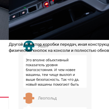
Докатались, база для сравнения -
Пакистан... Хотя, к нашему стыду,
уже даже в Бразилии продажи
новых авто в пересчете на
население выше.
Другой селектор коробки передач, иная конструкц
Иван
физических кнопок на консоли и полностью обно
Это вполне объективный
показатель уровня
благосостояния. И чем новее
машины, тем чище выхлоп и
и
выше безопасность. Так что да,
новый машины помогают быть
здоровее.
Леопольд