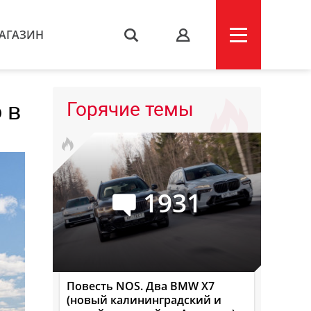
АГАЗИН
s
 в
Горячие темы
1931
Повесть NOS. Два BMW X7
(новый калининградский и