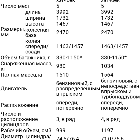
Число мест
5
5
длина
3992
3992
ширина
1732
1732
высота
1467
1467
Размеры,
колесная
2470
2470
мм
база
колея
спереди/
1463/1457
1463/1457
сзади
Объем багажника, л
330-1150*
330-1150*
Снаряженная масса,
980
1034
кг
Полная масса, кг
1510
1564
бензиновый, с
бензиновый, с
непосредстве
Двигатель
распределенным
впрыском и
впрыском
турбонаддувом
спереди,
спереди,
Расположение
поперечно
поперечно
Число и
расположение
3, в ряд
4, в ряд
цилиндров
Рабочий объем, см3
999
1197
Диаметр цилиндра/
74,5/76,4
71,0/75,6