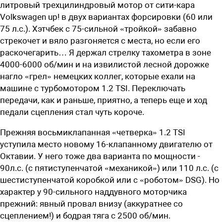
литровый трехцилиндровый мотор от сити-кара
Volkswagen up! в двух вариантах форсировки (60 или
75 л.с.). Хэтчбек с 75-сильной «тройкой» забавно
стрекочет и вяло разгоняется с места, но если его
раскочегарить… Я держал стрелку тахометра в зоне
4000-6000 об/мин и на извилистой лесной дорожке
нагло «грел» немецких коллег, которые ехали на
машине с турбомотором 1.2 TSI. Переключать
передачи, как и раньше, приятно, а теперь еще и ход
педали сцепления стал чуть короче.
Прежняя восьмиклапанная «четверка» 1.2 TSI
уступила место новому 16-клапанному двигателю от
Октавии. У него тоже два варианта по мощности -
90л.с. (с пятиступенчатой «механикой») или 110 л.с. (с
шестиступенчатой коробкой или с «роботом» DSG). Но
характер у 90-сильного наддувного моторчика
прежний: явный провал внизу (аккуратнее со
сцеплением!) и бодрая тяга с 2500 об/мин.