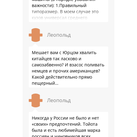
важности): 1.Правильный
типоразмер. В моем случае это
кузов универсал среднего
размера. 2.Надежность. Хочется
быть уверенным, что она меня
Леопольд
везде довезет и …
Мешает вам с Юрцом хвалить
китайцев так ласково и
самозабвенно? И взасос поливать
немцев и прочих американцев?
Какой действительно прямо
пещерный…
Леопольд
Никогда у России не было и нет
«своих» предпочтений. Тойота
была и есть любимейшая марка
россиян и чиновников всех