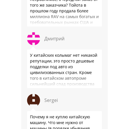
того же заказчика? Тойота в
прошлом году продала более
миллиона RAV на самых богатых и
требовательных рынках США и
Японии, в очередной раз
подтвердив статус …
Дмитрий
У китайских колымаг нет никакой
репутации, это просто дешевые
подделки под авто из
цивилизованных стран. Кроме
того в китайском автопроме
сильнейший спад производства
(более 20% по итогам года)и
почти все китайские
Sergei
производители работают …
Почему я не куплю китайскую
машину. Что мне нужно от
машины (в порядке убывания