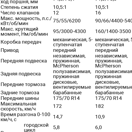
ход поршня, мм
Степень сжатия
10,5:1
10,5:1
Число клапанов
12
16
Макс. мощность, л.с./
75/55/6200
90/66/4400-54
кВт/об/мин
Макс. крутящий
95/3000-4300
160/1400-3500
момент, Нм/об/мин
механическая, 5-
механическая, 
Коробка передач
ступенчатая
ступенчатая
Привод
передний
передний
независимая,
независимая,
Передняя подвеска
пружинная,
пружинная,
McPherson
McPherson
полузависимая,
полузависимая
Задняя подвеска
пружинная
пружинная
дисковые,
дисковые,
Передние тормоза
вентилируемые
вентилируемы
Задние тормоза
барабанные
барабанные
Передние шины
175/70 R14
175/70 R14
Максимальная
172
182
скорость, км/ч
Время разгона 0-100
14,7
10,9
км/ч, с
городской
5,8
6,0
цикл