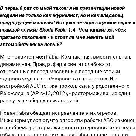
В первый раз со мной такое: я на презентации новой
модели не только как журналист, но и как владелец
предыдущей машины! Вот уже четыре года мне верой и
правдой служит Skoda Fabia 1.4. Чем удивит хэтчбек
третьего поколения - и стоит ли мне менять мой
автомобильчик на новый?
Мне нравится моя Fabia. Компактная, вместительная,
динамичная. Правда, фары светят слабовато,
отнесенные вперед массивные передние стойки
здорово ухудшают обзорность в поворотах. И с
настройкой АБС тот же прокол, как и у родственного
Polo-седана (АР №13, 2012), - растормаживание один
раз чуть не обернулось аварией.
Новая Fabia обещает исправление этих огрехов.
Инженеры уверяют, что алгоритм работы АБС изменен
и проблема растормаживания на неровностях исчезла
(обязательно проверим, когда Fabia попадет в наши