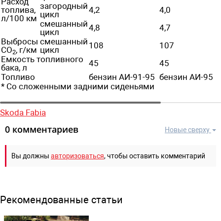
Расход
загородный
топлива,
4,2
4,0
цикл
л/100 км
смешанный
4,8
4,7
цикл
Выбросы
смешанный
108
107
CO
, г/км
цикл
2
Емкость топливного
45
45
бака, л
Топливо
бензин АИ-91-95
бензин АИ-95
* Со сложенными задними сиденьями
Skoda Fabia
0 комментариев
Новые сверху
Вы должны
авторизоваться
, чтобы оставить комментарий
Рекомендованные статьи