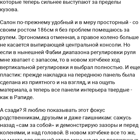
которые теперь сильнее выступают за пределы
кузова.
Салон по-прежнему удобный и в меру просторный - со
своим ростом 186см я без проблем помещаюсь за
рулем. Эргономика отменная, а правое колено больше
не касается выпирающей центральной консоли. Но
если в нынешней Фабии диапазона регулировки руля
мне хватает с запасом, то в новом хэтчбеке ход
вертикальной регулировки я выбрал полностью. И еще
пластик: прежде накладка на переднюю панель была
сделана из приятного и на взгляд, и на ощупь
материала, а теперь все панели интерьера твердые -
как в Рапиде.
А сзади? Я люблю показывать этот фокус
родственникам, друзьям и даже гаишникам: сажусь
назад «сам за собой» и демонстрирую зазоры и перед
коленями, и над головой. В новом хэтчбеке все то же,
но места для ступней стало меньше из-за посаженных