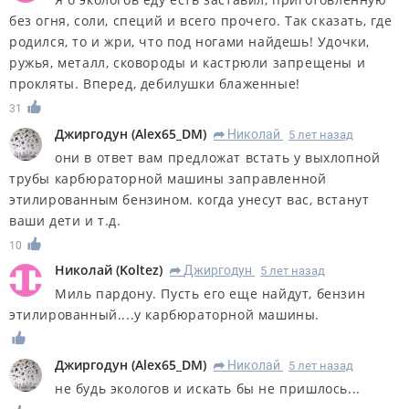
без огня, соли, специй и всего прочего. Так сказать, где
родился, то и жри, что под ногами найдешь! Удочки,
ружья, металл, сковороды и кастрюли запрещены и
прокляты. Вперед, дебилушки блаженные!
31
Джиргодун
(
Alex65_DM
)
Николай
5 лет назад
R
они в ответ вам предложат встать у выхлопной
трубы карбюраторной машины заправленной
этилированным бензином. когда унесут вас, встанут
ваши дети и т.д.
10
Николай
(
Koltez
)
Джиргодун
5 лет назад
R
Миль пардону. Пусть его еще найдут, бензин
этилированный....у карбюраторной машины.
Джиргодун
(
Alex65_DM
)
Николай
5 лет назад
R
не будь экологов и искать бы не пришлось...