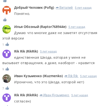
Добрый Человек
(
Pofig
)
Виталий
5 лет назад
R
Понятно.
Илья Обозный
(
Raptor768944e
)
5 лет назад
Думаю что многие даже не заметят отсутствия
этой версии
1
Rik Rik
(
RikRik
)
5 лет назад
единственная Шкода, которая у меня не
вызывает отвращения, а даже, наоборот - нравится
9
Иван Кузьменко
(
IKuzmenko
)
Rik Rik
5 лет назад
R
Иронично, что это Шкода, которой нет)
7
Rik Rik
(
RikRik
)
Иван Кузьменко
5 лет назад
R
согласен)