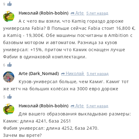
9
Николай
(
Robin-bobin
)
Arte
5 лет назад
R
А с чего вы взяли, что Kamiq гораздо дороже
универсала Fabia? В Польше сейчас Fabia стоит 16,800 €,
а Kamiq - 19,300€. Обе машины посчитаны в Ambition с
базовым мотором и автоматом. Разница за кузов
универсал: +15%, притом что Камик оснащен лучше
Фабии в одинаковой комплектации.
6
Arte
(
Dark_Nomad
)
Николай
5 лет назад
R
Кузов-универсал больше, чем Камиг. Камиг тот
же хетч на больших колёсах на 3000 евро дороже
5
Николай
(
Robin-bobin
)
Arte
5 лет назад
R
Для вашего образования выкладываю размеры:
Камик: длина 4241, база 2651
Фабия универсал: длина 4252, база 2470.
Зачем вы врете?