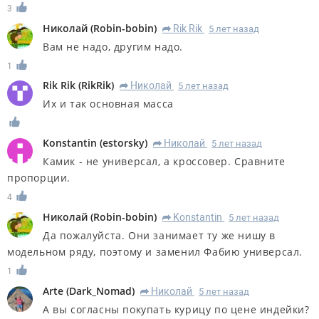
3
Николай
(
Robin-bobin
)
Rik Rik
5 лет назад
R
Вам не надо, другим надо.
1
Rik Rik
(
RikRik
)
Николай
5 лет назад
R
Их и так основная масса
Konstantin
(
estorsky
)
Николай
5 лет назад
R
Камик - не универсал, а кроссовер. Сравните
пропорции.
4
Николай
(
Robin-bobin
)
Konstantin
5 лет назад
R
Да пожалуйста. Они занимает ту же нишу в
модельном ряду, поэтому и заменил Фабию универсал.
1
Arte
(
Dark_Nomad
)
Николай
5 лет назад
R
А вы согласны покупать курицу по цене индейки?