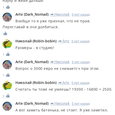
науку и живи дальше.
1
Arte
(
Dark_Nomad
)
Николай
5 лет назад
R
Вообще то я уже признал, что не прав.
Переставай в очи долбиться.
Николай
(
Robin-bobin
)
Arte
5 лет назад
R
Размеры - в студию!
1
Arte
(
Dark_Nomad
)
Николай
5 лет назад
R
Вопрос о 3000 евро не снимаетсч при этои.
1
Николай
(
Robin-bobin
)
Arte
5 лет назад
R
Считать ты тоже не умеешь? 19300 - 16800 = 2500.
2
Arte
(
Dark_Nomad
)
Николай
5 лет назад
R
А вот хамить батенька, не стоит. Я уже заметил,