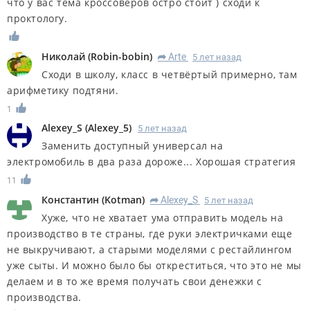
что у вас тема кроссоверов остро стоит ) сходи к
проктологу.
Николай
(
Robin-bobin
)
Arte
5 лет назад
R
Сходи в школу, класс в четвёртый примерно, там
арифметику подтяни.
1
Alexey_S
(
Alexey_5
)
5 лет назад
Заменить доступный универсал на
электромобиль в два раза дороже... Хорошая стратегия
11
Константин
(
Kotman
)
Alexey_S
5 лет назад
R
Хуже, что не хватает ума отправить модель на
производство в те страны, где руки электричками еще
не выкручивают, а старыми моделями с рестайлингом
уже сыты. И можно было бы откреститься, что это не мы
делаем и в то же время получать свои денежки с
производства.