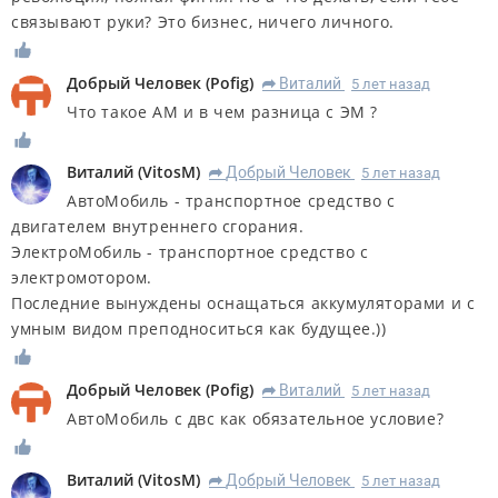
связывают руки? Это бизнес, ничего личного.
Добрый Человек
(
Pofig
)
Виталий
5 лет назад
R
Что такое АМ и в чем разница с ЭМ ?
Виталий
(
VitosM
)
Добрый Человек
5 лет назад
R
АвтоМобиль - транспортное средство с
двигателем внутреннего сгорания.
ЭлектроМобиль - транспортное средство с
электромотором.
Последние вынуждены оснащаться аккумуляторами и с
умным видом преподноситься как будущее.))
Добрый Человек
(
Pofig
)
Виталий
5 лет назад
R
АвтоМобиль с двс как обязательное условие?
Виталий
(
VitosM
)
Добрый Человек
5 лет назад
R