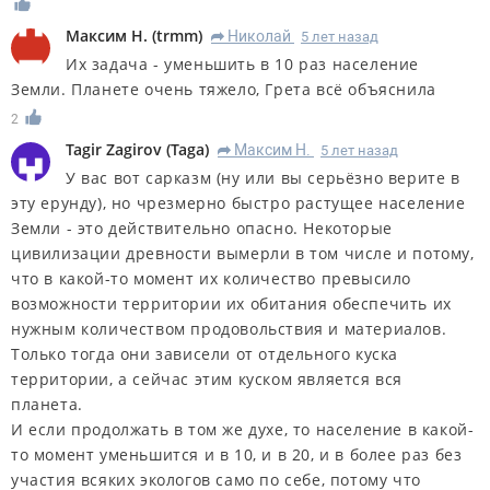
Максим Н.
(
trmm
)
Николай
5 лет назад
R
Их задача - уменьшить в 10 раз население
Земли. Планете очень тяжело, Грета всё объяснила
2
Tagir Zagirov
(
Taga
)
Максим Н.
5 лет назад
R
У вас вот сарказм (ну или вы серьёзно верите в
эту ерунду), но чрезмерно быстро растущее население
Земли - это действительно опасно. Некоторые
цивилизации древности вымерли в том числе и потому,
что в какой-то момент их количество превысило
возможности территории их обитания обеспечить их
нужным количеством продовольствия и материалов.
Только тогда они зависели от отдельного куска
территории, а сейчас этим куском является вся
планета.
И если продолжать в том же духе, то население в какой-
то момент уменьшится и в 10, и в 20, и в более раз без
участия всяких экологов само по себе, потому что