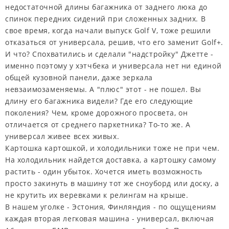
недостаточной длины багажника от заднего люка до
спинок передних сидений при сложенных задних. В
свое время, когда начали выпуск Golf V, тоже решили
отказаться от универсала, решив, что его заменит Golf+.
И что? Спохватились и сделали "надстройку" Джетте -
именно поэтому у хэтчбека и универсала нет ни единой
общей кузовной панели, даже зеркала
невзаимозаменяемы. А "плюс" этот - не пошел. Вы
длину его багажника видели? Где его следующие
поколения? Чем, кроме дорожного просвета, он
отличается от среднего паркетника? То-то же. А
универсал живее всех живых.
Картошка картошкой, и холодильники тоже не при чем.
На холодильник найдется доставка, а картошку самому
растить - один убыток. Хочется иметь возможность
просто закинуть в машину тот же сноуборд или доску, а
не крутить их веревками к релингам на крыше.
В нашем уголке - Эстония, Финляндия - по ощущениям
каждая вторая легковая машина - универсал, включая