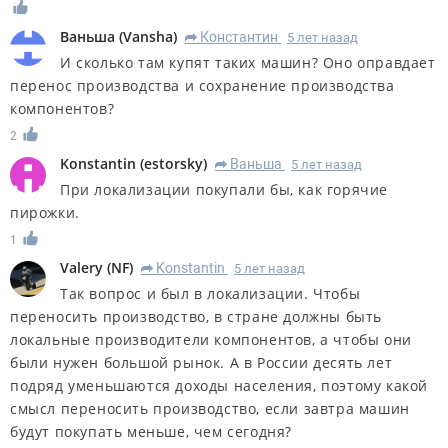
Ваньша
(
Vansha
)
Константин
5 лет назад
R
И сколько там купят таких машин? Оно оправдает
перенос производства и сохранение производства
компонентов?
2
Konstantin
(
estorsky
)
Ваньша
5 лет назад
R
При локализации покупали бы, как горячие
пирожки.
1
Valery
(
NF
)
Konstantin
5 лет назад
R
Так вопрос и был в локализации. Чтобы
переносить производство, в стране должны быть
локальные производители компонентов, а чтобы они
были нужен большой рынок. А в России десять лет
подряд уменьшаются доходы населения, поэтому какой
смысл переносить производство, если завтра машин
будут покупать меньше, чем сегодня?