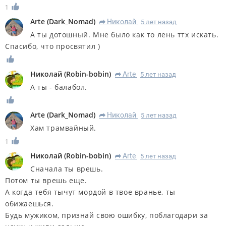
1
Arte
(
Dark_Nomad
)
Николай
5 лет назад
R
А ты дотошный. Мне было как то лень ттх искать.
Спасибо, что просвятил )
Николай
(
Robin-bobin
)
Arte
5 лет назад
R
А ты - балабол.
Arte
(
Dark_Nomad
)
Николай
5 лет назад
R
Хам трамвайный.
1
Николай
(
Robin-bobin
)
Arte
5 лет назад
R
Сначала ты врешь.
Потом ты врешь еще.
А когда тебя тычут мордой в твое вранье, ты
обижаешься.
Будь мужиком, признай свою ошибку, поблагодари за