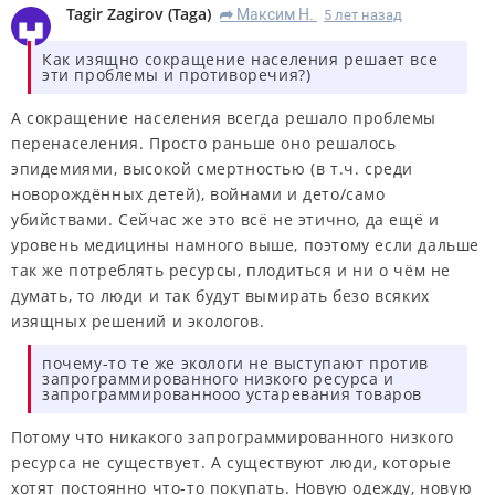
Tagir Zagirov
(
Taga
)
Максим Н.
5 лет назад
R
Как изящно сокращение населения решает все
эти проблемы и противоречия?)
А сокращение населения всегда решало проблемы
перенаселения. Просто раньше оно решалось
эпидемиями, высокой смертностью (в т.ч. среди
новорождённых детей), войнами и дето/само
убийствами. Сейчас же это всё не этично, да ещё и
уровень медицины намного выше, поэтому если дальше
так же потреблять ресурсы, плодиться и ни о чём не
думать, то люди и так будут вымирать безо всяких
изящных решений и экологов.
почему-то те же экологи не выступают против
запрограммированного низкого ресурса и
запрограммированнооо устаревания товаров
Потому что никакого запрограммированного низкого
ресурса не существует. А существуют люди, которые
хотят постоянно что-то покупать. Новую одежду, новую