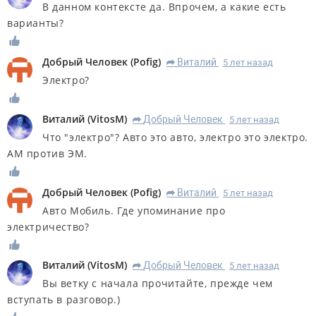
В данном контексте да. Впрочем, а какие есть
варианты?
Добрый Человек
(
Pofig
)
Виталий
5 лет назад
R
Электро?
Виталий
(
VitosM
)
Добрый Человек
5 лет назад
R
Что "электро"? Авто это авто, электро это электро.
АМ против ЭМ.
Добрый Человек
(
Pofig
)
Виталий
5 лет назад
R
Авто Мобиль. Где упоминание про
электричество?
Виталий
(
VitosM
)
Добрый Человек
5 лет назад
R
Вы ветку с начала прочитайте, прежде чем
вступать в разговор.)