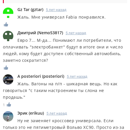
Gz Tar
(
gztar
)
5 лет назад
Жаль. Мне универсал Fabia понравился.
Дмитрий
(
Nemo53817
)
5 лет назад
Евро 7... М-да... Понимают ли потребители, что
оплачивать "электробанкет" будут в итоге они и число
людей, кому будет доступен собственный автомобиль,
заметно сократится?
A posteriori
(
posteriori
)
5 лет назад
Жаль. Вагоны на п/п - шикарная вещь. Но как
говориться "с таким настроением ты слона не
продашь."
1
Эрик
(
erikuu
)
5 лет назад
Ну не заменяет кроссовер универсала. Если
только это не пятиметровый Вольво ХС90. Просто из-за