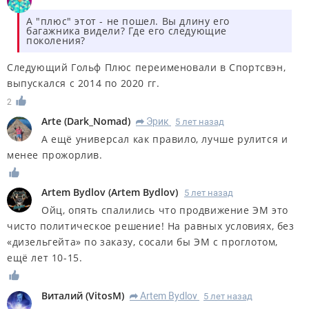
А "плюс" этот - не пошел. Вы длину его
багажника видели? Где его следующие
поколения?
Следующий Гольф Плюс переименовали в Спортсвэн,
выпускался с 2014 по 2020 гг.
2
Arte
(
Dark_Nomad
)
Эрик
5 лет назад
R
А ещё универсал как правило, лучше рулится и
менее прожорлив.
Artem Bydlov
(
Artem Bydlov
)
5 лет назад
Ойц, опять спалились что продвижение ЭМ это
чисто политическое решение! На равных условиях, без
«дизельгейта» по заказу, сосали бы ЭМ с проглотом,
ещё лет 10-15.
Виталий
(
VitosM
)
Artem Bydlov
5 лет назад
R