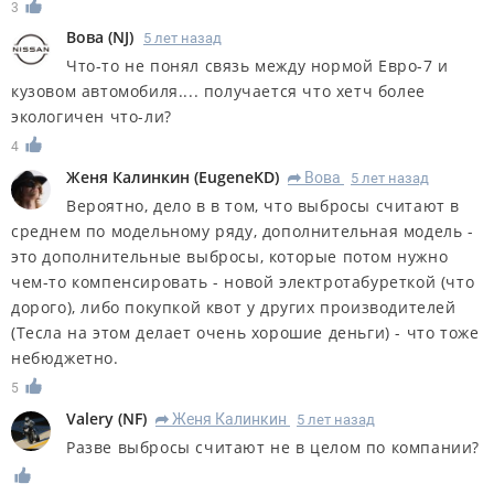
3
Вова
(
NJ
)
5 лет назад
Что-то не понял связь между нормой Евро-7 и
кузовом автомобиля.... получается что хетч более
экологичен что-ли?
4
Женя Калинкин
(
EugeneKD
)
Вова
5 лет назад
R
Вероятно, дело в в том, что выбросы считают в
среднем по модельному ряду, дополнительная модель -
это дополнительные выбросы, которые потом нужно
чем-то компенсировать - новой электротабуреткой (что
дорого), либо покупкой квот у других производителей
(Тесла на этом делает очень хорошие деньги) - что тоже
небюджетно.
5
Valery
(
NF
)
Женя Калинкин
5 лет назад
R
Разве выбросы считают не в целом по компании?