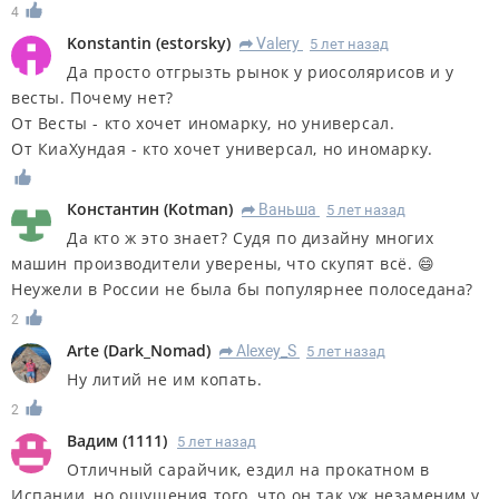
4
Konstantin
(
estorsky
)
Valery
5 лет назад
R
Да просто отгрызть рынок у риосолярисов и у
весты. Почему нет?
От Весты - кто хочет иномарку, но универсал.
От КиаХундая - кто хочет универсал, но иномарку.
Константин
(
Kotman
)
Ваньша
5 лет назад
R
Да кто ж это знает? Судя по дизайну многих
машин производители уверены, что скупят всё. 😄
Неужели в России не была бы популярнее полоседана?
2
Arte
(
Dark_Nomad
)
Alexey_S
5 лет назад
R
Ну литий не им копать.
2
Вадим
(
1111
)
5 лет назад
Отличный сарайчик, ездил на прокатном в
Испании, но ощущения того, что он так уж незаменим,у