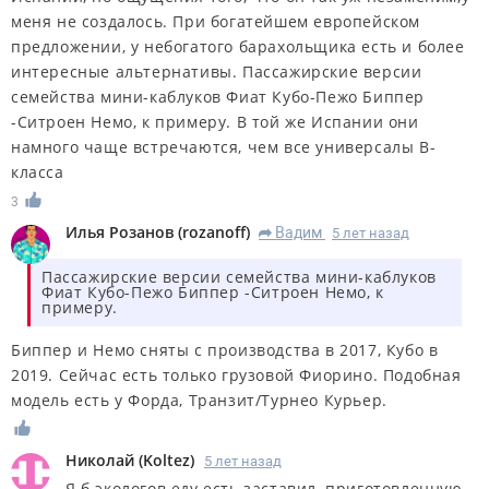
меня не создалось. При богатейшем европейском
предложении, у небогатого барахольщика есть и более
интересные альтернативы. Пассажирские версии
семейства мини-каблуков Фиат Кубо-Пежо Биппер
-Ситроен Немо, к примеру. В той же Испании они
намного чаще встречаются, чем все универсалы В-
класса
3
Илья Розанов
(
rozanoff
)
Вадим
5 лет назад
R
Пассажирские версии семейства мини-каблуков
Фиат Кубо-Пежо Биппер -Ситроен Немо, к
примеру.
Биппер и Немо сняты с производства в 2017, Кубо в
2019. Сейчас есть только грузовой Фиорино. Подобная
модель есть у Форда, Транзит/Турнео Курьер.
Николай
(
Koltez
)
5 лет назад
Я б экологов еду есть заставил, приготовленную