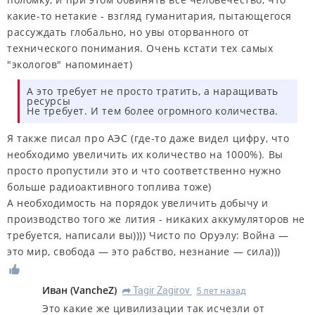
какие-то нетакие - взгляд гуманитария, пытающегося
рассуждать глобально, но увы оторванного от
технического понимания. Очень кстати тех самых
"экологов" напоминает)
А это требует не просто тратить, а наращивать
ресурсы
Не требует. И тем более огромного количества.
Я также писал про АЭС (где-то даже видел цифру, что
необходимо увеличить их количество на 1000%). Вы
просто пропустили это и что соответственно нужно
больше радиоактивного топлива тоже)
А необходимость на порядок увеличить добычу и
производство того же лития - никаких аккумуляторов не
требуется, написали вы)))) Чисто по Оруэлу: Война —
это мир, свобода — это рабство, незнание — сила)))
Иван
(
VancheZ
)
Tagir Zagirov
5 лет назад
R
Это какие же цивилизации так исчезли от