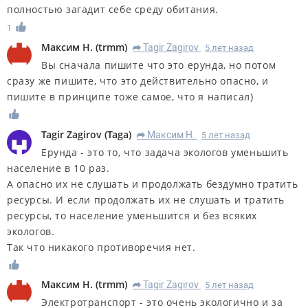
полностью загадит себе среду обитания.
1
Максим Н.
(
trmm
)
Tagir Zagirov
5 лет назад
R
Вы сначала пишите что это ерунда, но потом
сразу же пишите, что это действительно опасно, и
пишите в принципе тоже самое, что я написал)
Tagir Zagirov
(
Taga
)
Максим Н.
5 лет назад
R
Ерунда - это то, что задача экологов уменьшить
население в 10 раз.
А опасно их не слушать и продолжать бездумно тратить
ресурсы. И если продолжать их не слушать и тратить
ресурсы, то население уменьшится и без всяких
экологов.
Так что никакого противоречия нет.
Максим Н.
(
trmm
)
Tagir Zagirov
5 лет назад
R
Электротранспорт - это очень экологично и за