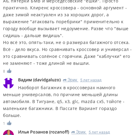
А6, пятерки БМВ и мерседесовские "ешки". Просто
практично. Клиренс кроссовера - основной аргумент -
даже зимой неактуален из за хороших дорог, а
выражение "атаковать поребрики" применительно к
городу вообще вызывает недоумение. Разве что "выше
сидишь - дальше видишь".
Но всё это, опять-таки, не о размерах багажного отсека.
Всё - дело вкуса. Но сравнивать кроссовер и универсал -
это сравнивать солёное с горячим. Даже "каблучки" его
не заменяют - тоже длиной не вышли.
8
Вадим
(
davidgaluzo
)
Эрик
5 лет назад
R
Наоборот багажник в кроссоверах намного
меньше универсалов, по причине меньшей длины
автомобиля. В Тигуане, q5, x3, glc, mazda cx5, тойоте -
маленькие багажники. В Пассате Вариант гораздо
больше.
1
Илья Розанов
(
rozanoff
)
Эрик
5 лет назад
R