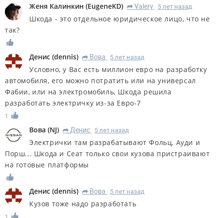
Женя Калинкин
(
EugeneKD
)
Valery
5 лет назад
R
Шкода - это отдельное юридическое лицо, что не
так?
Денис
(
dennis
)
Вова
5 лет назад
R
Условно, у Вас есть миллион евро на разработку
автомобиля, его можно потратить или на универсал
Фабии, или на электромобиль, Шкода решила
разработать электричку из-за Евро-7
1
Вова
(
NJ
)
Денис
5 лет назад
R
Электрички там разрабатывают Фольц, Ауди и
Порш... Шкода и Сеат только свои кузова пристраивают
на готовые платформы
Денис
(
dennis
)
Вова
5 лет назад
R
Кузов тоже надо разработать
1