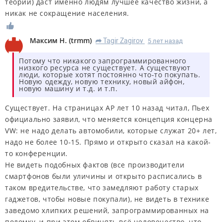
теории) даст именно людям лучшее качество жизни, а
никак не сокращение населения.
Максим Н.
(
trmm
)
Tagir Zagirov
5 лет назад
R
Потому что никакого запрограммированного
низкого ресурса не существует. А существуют
люди, которые хотят постоянно что-то покупать.
Новую одежду, новую технику, новый айфон,
новую машину и т.д. и т.п.
Существует. На страницах АР лет 10 назад читал, Пьех
официально заявил, что меняется концепция концерна
VW: не надо делать автомобили, которые служат 20+ лет,
надо не более 10-15. Прямо и открыто сказал на какой-
то конференции.
Не видеть подобных фактов (все производители
смартфонов были уличины и открыто расписались в
таком вредительстве, что замедляют работу старых
гаджетов, чтобы новые покупали), не видеть в технике
заведомо хлипких решений, запрограммированных на
поломку, и при этом обвинять всё человечество, что