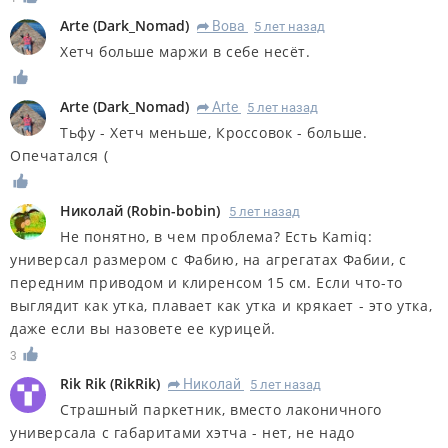
Arte
(
Dark_Nomad
)
Вова
5 лет назад
R
Хетч больше маржи в себе несёт.
Arte
(
Dark_Nomad
)
Arte
5 лет назад
R
Тьфу - Хетч меньше, Кроссовок - больше.
Опечатался (
Николай
(
Robin-bobin
)
5 лет назад
Не понятно, в чем проблема? Есть Kamiq:
универсал размером с Фабию, на агрегатах Фабии, с
передним приводом и клиренсом 15 см. Если что-то
выглядит как утка, плавает как утка и крякает - это утка,
даже если вы назовете ее курицей.
3
Rik Rik
(
RikRik
)
Николай
5 лет назад
R
Страшный паркетник, вместо лаконичного
универсала с габаритами хэтча - нет, не надо