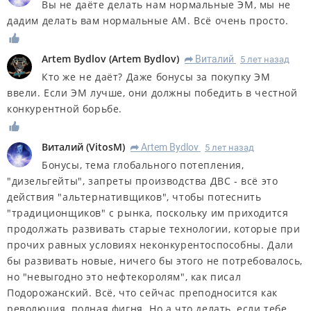
Вы не даёте делать нам нормальные ЭМ, мы не
дадим делать вам нормальные АМ. Всё очень просто.
Artem Bydlov
(
Artem Bydlov
)
Виталий
5 лет назад
R
Кто же не даёт? Даже бонусы за покупку ЭМ
ввели. Если ЭМ лучше, они должны победить в честной
конкурентной борьбе.
Виталий
(
VitosM
)
Artem Bydlov
5 лет назад
R
Бонусы, тема глобального потепления,
"дизельгейты", запреты производства ДВС - всё это
действия "альтернативщиков", чтобы потеснить
"традиционщиков" с рынка, поскольку им приходится
продолжать развивать старые технологии, которые при
прочих равных условиях неконкурентоспособны. Дали
бы развивать новые, ничего бы этого не потребовалось,
но "невыгодно это нефтекоролям", как писал
Подорожанский. Всё, что сейчас преподносится как
революция, полная фигня. Но а что делать, если тебе