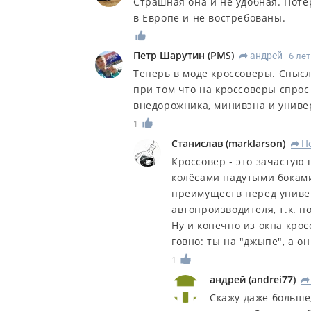
Страшная она и не удобная. Потер
в Европе и не востребованы.
Петр Шарутин
(
PMS
)
андрей
6 ле
R
Теперь в моде кроссоверы. Спыс
при том что на кроссоверы спрос 
внедорожника, минивэна и униве
1
Станислав
(
marklarson
)
П
R
Кроссовер - это зачастую 
колёсами надутыми боками
преимуществ перед униве
автопроизводителя, т.к. п
Ну и конечно из окна крос
говно: ты на "джыпе", а он
1
андрей
(
andrei77
)
R
Скажу даже больше