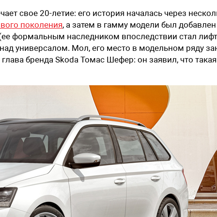
чает свое 20-летие: его история началась через неско
вого поколения
, а затем в гамму модели был добавлен
т (ее формальным наследником впоследствии стал лиф
 и над универсалом. Мол, его место в модельном ряду за
 глава бренда Skoda Томас Шефер: он заявил, что такая