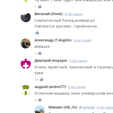
1
Виталий
(
Omsk
)
6 лет назад
Симпатичный Рапид универсал .
Смотрится красиво , гармонично .
Александр
(
T.Angelo
)
6 лет назад
#ябвзял
4
Дмитрий
(
mrpepe
)
6 лет назад
Очень приятный, лаконичный и пропорц
хуже.
14
андрей
(
andrei77
)
6 лет назад
Отличная машина, клио универсалов мног
4
Михаил
(
mb_rlz
)
андрей
6 лет наз
R