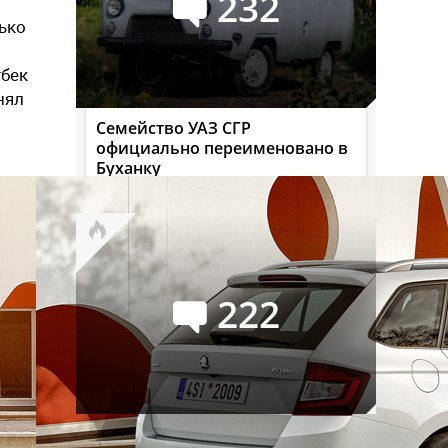
232
лько
тбек
нял
Семейство УАЗ СГР
официально переименовано в
Буханку
222
Российский авторынок в июле: