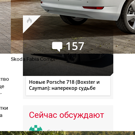
лучший месяц текущего года
157
Skoda Fabia Combi
ство
Новые Porsche 718 (Boxster и
ще
Cayman): наперекор судьбе
-
отки
Сейчас обсуждают
а
Сергей