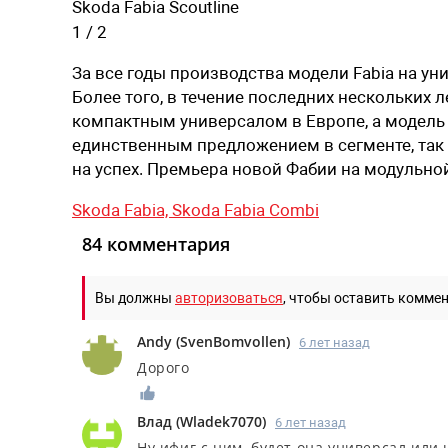
Skoda Fabia Scoutline
1
/
2
За все годы производства модели Fabia на у
Более того, в течение последних нескольких
компактным универсалом в Европе, а модель 
единственным предложением в сегменте, так ч
на успех. Премьера новой Фабии на модульно
Skoda Fabia,
Skoda Fabia Combi
84 комментария
Вы должны
авторизоваться
, чтобы оставить комме
Andy
(
SvenBomvollen
)
6 лет назад
Дорого
Влад
(
Wladek7070
)
6 лет назад
Ну ифиг с ним, будет она универсал или 