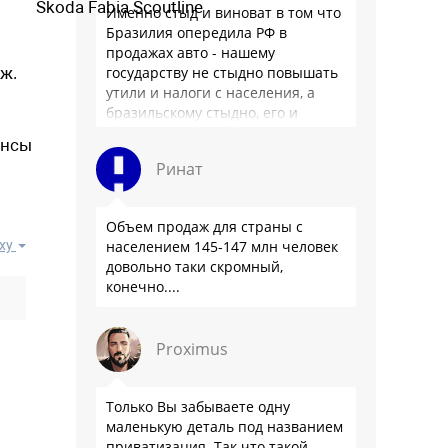
Skoda Fabia Scoutline
Именно стыд и виноват в том что
Бразилия опередила РФ в
продажах авто - нашему
ж.
государству не стыдно повышать
утили и налоги с населения, а
бразильскому стыдно, его и
смести могут на …
ансы
Ринат
Объем продаж для страны с
ху
населением 145-147 млн человек
довольно таки скромный,
конечно....
Proximus
Только Вы забываете одну
маленькую деталь под названием
приватизация. Так что такой