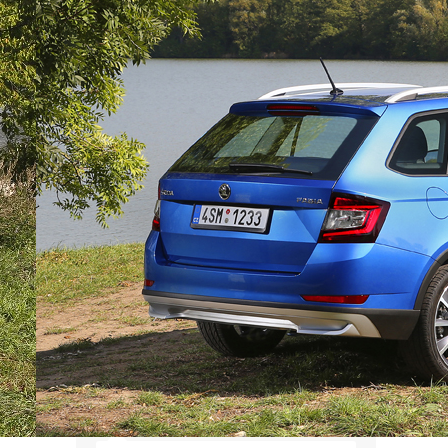
Докатались, база для сравнения -
Пакистан... Хотя, к нашему стыду,
уже даже в Бразилии продажи
новых авто в пересчете на
население выше.
Иван
Это вполне объективный
показатель уровня
благосостояния. И чем новее
машины, тем чище выхлоп и
выше безопасность. Так что да,
новый машины помогают быть
здоровее.
Леопольд