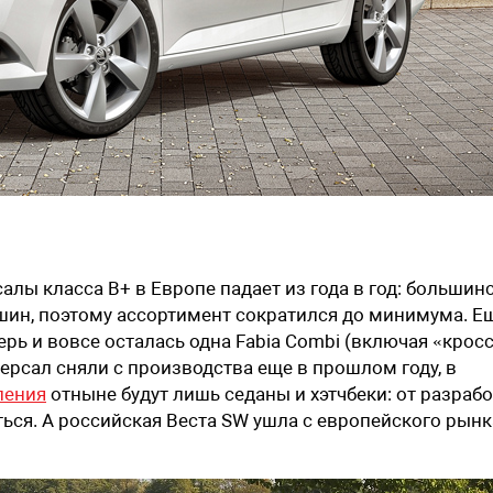
лы класса B+ в Европе падает из года в год: большин
шин, поэтому ассортимент сократился до минимума. Е
еперь и вовсе осталась одна Fabia Combi (включая «кросс
ниверсал сняли с производства еще в прошлом году, в
ления
отныне будут лишь седаны и хэтчбеки: от разраб
ься. А российская Веста SW ушла с европейского рынк