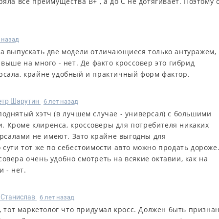
яла все преимущества В+ , а до С не дотягивает. Поэтому 
т назад
ла выпускать две модели отличающиеся только антуражем,
выше на много - нет. Де факто кроссовер это гибрид
рсала, крайне удобный и практичный форм фактор.
етр Шарутин
6 лет назад
поднятый хэтч (в лучшем случае - универсал) с большими
. Кроме клиренса, кроссоверы для потребителя никаких
рсалами не имеют. Зато крайне выгодны для
о сути тот же по себестоимости авто можно продать дороже
совера очень удобно смотреть на всякие октавии, как на
и - нет.
Станислав
6 лет назад
, тот маркетолог что придумал кросс. Должен быть призна