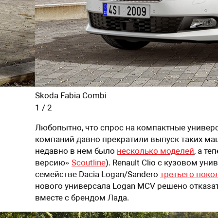
Skoda Fabia Combi
1
/
2
Любопытно, что спрос на компактные универса
компаний давно прекратили выпуск таких ма
недавно в нем было
несколько моделей
, а т
версию»
Scoutline
). Renault Clio с кузовом у
семействе Dacia Logan/Sandero
третьего поко
нового универсала Logan MCV решено отказат
вместе с брендом Лада.