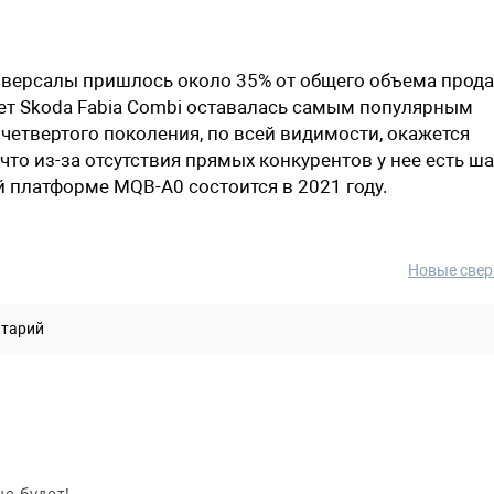
ниверсалы пришлось около 35% от общего объема прода
 лет Skoda Fabia Combi оставалась самым популярным
четвертого поколения, по всей видимости, окажется
то из-за отсутствия прямых конкурентов у нее есть ш
й платформе MQB-A0 состоится в 2021 году.
Новые свер
нтарий
не будет!