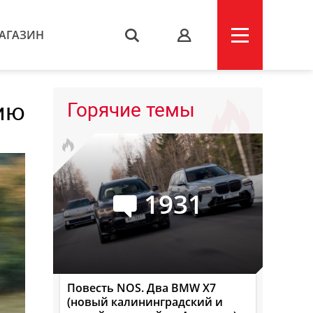
АГАЗИН
s
сию
Горячие темы
1931
Повесть NOS. Два BMW X7
(новый калининградский и