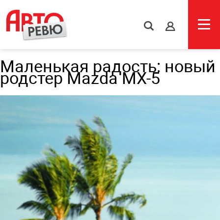
s
Маленькая радость: новый
родстер Mazda MX-5