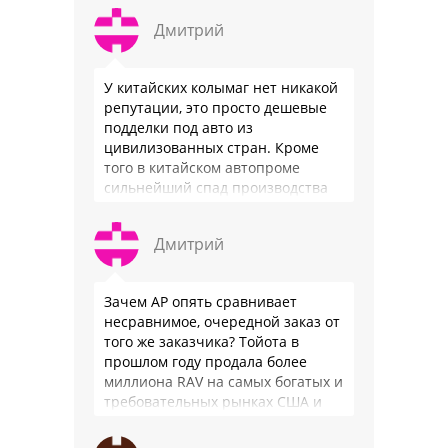
быть уверенным, что она меня
Дмитрий
везде довезет и …
У китайских колымаг нет никакой
репутации, это просто дешевые
подделки под авто из
цивилизованных стран. Кроме
того в китайском автопроме
сильнейший спад производства
(более 20% по итогам года)и
почти все китайские
Дмитрий
производители работают …
Зачем АР опять сравнивает
несравнимое, очередной заказ от
того же заказчика? Тойота в
прошлом году продала более
миллиона RAV на самых богатых и
требовательных рынках США и
Японии, в очередной раз
подтвердив статус …