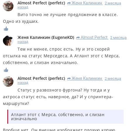
Almost Perfect
(
perfetc
)
Женя Калинкин
2 месяца
R
назад
Вито точно не лучшее предложение в классе.
Одно из худших.
Женя Калинкин
(
EugeneKD
)
Almost Perfect
2 месяца
R
назад
Тем не менее, спрос есть. Ну и это скорей
отсылка на статус Мерседеса. А Атлант этот с Мерса,
собственно, и слизан изначально.
Almost Perfect
(
perfetc
)
Женя Калинкин
2 месяца
R
назад
Статус у развозного фургона? Ну тогда и у
актроса статус есть, наверное, да? И у спринтера-
маршрутки?
Атлант этот с Мерса, собственно, и слизан
изначально
Вообще нет. Он внешне изображает плохую копию