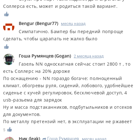
Соллерса есть, может и родиться такой вариант.
Bengur
(
Bengur77
)
месяц назад
Симпатично. Бампер бы передний попроще
сделать, чтобы царапать не жалко было
Гоша Румянцев
(
Gogan
)
2 месяца назад
Газель NN односкатная сейчас стоит 2800 т , то
есть Соллерс на 20% дороже
По оснащению - NN гораздо богаче: полноценный
климат, обогревы руля, сидений, лобового, удобнейшее
сиденье с кучей регулировок, бесключевой доступ, 4
usb-разьема для зарядок
Ну и масса подстаканников, подбутыльников и отсеков
для документов.
По металлу претензий нет, в эксплуатации не ржавеет
5
Ник
(
leak
)
Гоша Румянцев
месяц назад
R