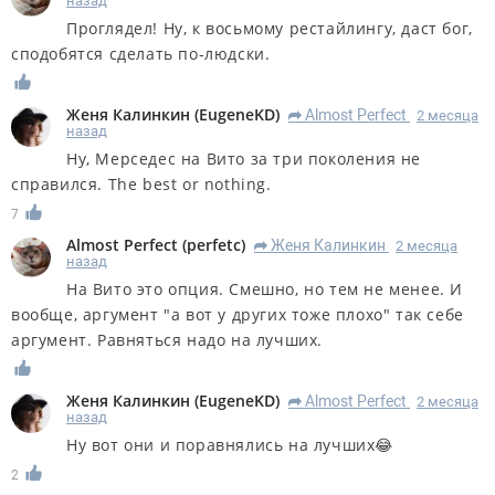
назад
Проглядел! Ну, к восьмому рестайлингу, даст бог,
сподобятся сделать по-людски.
Женя Калинкин
(
EugeneKD
)
Almost Perfect
2 месяца
R
назад
Ну, Мерседес на Вито за три поколения не
справился. The best or nothing.
7
Almost Perfect
(
perfetc
)
Женя Калинкин
2 месяца
R
назад
На Вито это опция. Смешно, но тем не менее. И
вообще, аргумент "а вот у других тоже плохо" так себе
аргумент. Равняться надо на лучших.
Женя Калинкин
(
EugeneKD
)
Almost Perfect
2 месяца
R
назад
Ну вот они и поравнялись на лучших😂
2