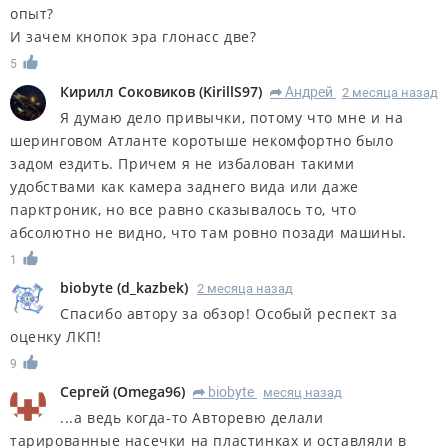
опыт?
И зачем кнопок эра глонасс две?
5
Кирилл Соковиков
(
KirillS97
)
Андрей
2 месяца назад
R
Я думаю дело привычки, потому что мне и на
шеринговом Атланте коротыше некомфортно было
задом ездить. Причем я не избалован такими
удобствами как камера заднего вида или даже
парктроник, но все равно сказывалось то, что
абсолютно не видно, что там ровно позади машины.
1
biobyte
(
d_kazbek
)
2 месяца назад
Спасибо автору за обзор! Особый респект за
оценку ЛКП!
9
Сергей
(
Omega96
)
biobyte
месяц назад
R
...а ведь когда-то Авторевю делали
тарированные насечки на пластинках и оставляли в