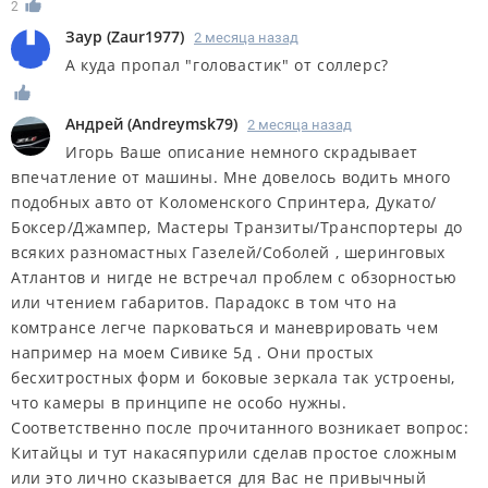
2
Заур
(
Zaur1977
)
2 месяца назад
А куда пропал "головастик" от соллерс?
Андрей
(
Andreymsk79
)
2 месяца назад
Игорь Ваше описание немного скрадывает
впечатление от машины. Мне довелось водить много
подобных авто от Коломенского Спринтера, Дукато/
Боксер/Джампер, Мастеры Транзиты/Транспортеры до
всяких разномастных Газелей/Соболей , шеринговых
Атлантов и нигде не встречал проблем с обзорностью
или чтением габаритов. Парадокс в том что на
комтрансе легче парковаться и маневрировать чем
например на моем Сивике 5д . Они простых
бесхитростных форм и боковые зеркала так устроены,
что камеры в принципе не особо нужны.
Соответственно после прочитанного возникает вопрос:
Китайцы и тут накасяпурили сделав простое сложным
или это лично сказывается для Вас не привычный