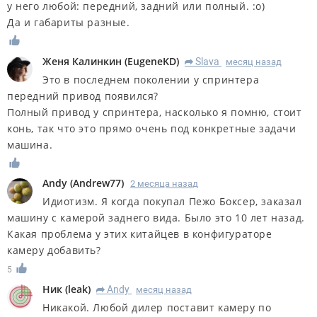
у него любой: передний, задний или полный. :о)
Да и габариты разные.
Женя Калинкин
(
EugeneKD
)
Slava
месяц назад
R
Это в последнем поколении у спринтера
передний привод появился?
Полный привод у спринтера, насколько я помню, стоит
конь, так что это прямо очень под конкретные задачи
машина.
Andy
(
Andrew77
)
2 месяца назад
Идиотизм. Я когда покупал Пежо Боксер, заказал
машину с камерой заднего вида. Было это 10 лет назад.
Какая проблема у этих китайцев в конфигураторе
камеру добавить?
5
Ник
(
leak
)
Andy
месяц назад
R
Никакой. Любой дилер поставит камеру по