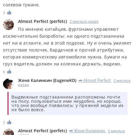
солевом тумане.
3
Almost Perfect
(
perfetc
)
2 месяца назад
По мнению китайцев, фургонами управляют
исключительно биороботы: ни одного подстаканника
нет ни в атланте, ни в этой поделке. Ну и очень умиляет
отсутствие полочек, бардачков и прочей атрибутики,
которая коммерческому автомобилю нужна. Бумаги на
груз водитель должен на коленках держать, видимо.
6
Женя Калинкин
(
EugeneKD
)
Almost Perfect
2 месяца
R
назад
Выдвижные подстаканники расположены почти
на полу, пользоваться ими неудобно, но хорошо,
что они вообще появились: у прежней модели их
не было вовсе.
2
Almost Perfect
(
perfetc
)
Женя Калинкин
2 месяца
R