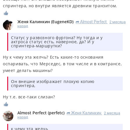
спринтера, но внутри является древним транзитом.
Женя Калинкин
(
EugeneKD
)
Almost Perfect
2 месяца
R
назад
Статус у развозного фургона? Ну тогда и у
актроса статус есть, наверное, да? И у
спринтера-маршрутки?
Ну к чему эта желчь? Есть какие-то основания
оспаривать, что Мерседес, в том числе и в комтрансе,
умеет делать машины?
Он внешне изображает плохую копию
спринтера,
Ну т.е. все-таки слизан?
Almost Perfect
(
perfetc
)
Женя Калинкин
2 месяца
R
назад
к чему эта желчь