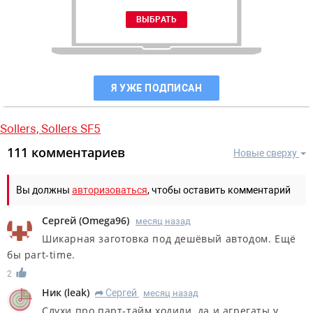
Я УЖЕ ПОДПИСАН
Sollers,
Sollers SF5
111 комментариев
Новые сверху
Вы должны
авторизоваться
, чтобы оставить комментарий
Сергей
(
Omega96
)
месяц назад
Шикарная заготовка под дешёвый автодом. Ещё
бы part-time.
2
Ник
(
leak
)
Сергей
месяц назад
R
Слухи про парт-тайм ходили, да и агрегаты у