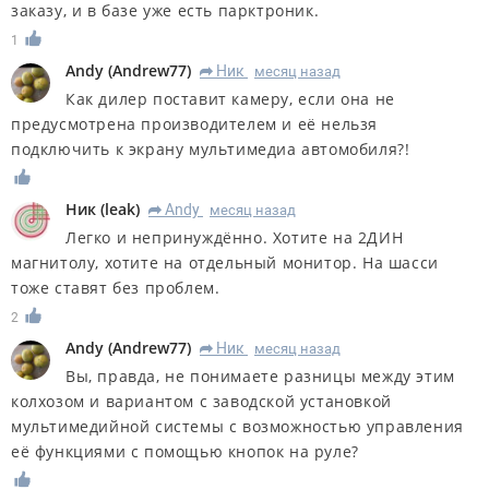
заказу, и в базе уже есть парктроник.
1
Andy
(
Andrew77
)
Ник
месяц назад
R
Как дилер поставит камеру, если она не
предусмотрена производителем и её нельзя
подключить к экрану мультимедиа автомобиля?!
Ник
(
leak
)
Andy
месяц назад
R
Легко и непринуждённо. Хотите на 2ДИН
магнитолу, хотите на отдельный монитор. На шасси
тоже ставят без проблем.
2
Andy
(
Andrew77
)
Ник
месяц назад
R
Вы, правда, не понимаете разницы между этим
колхозом и вариантом с заводской установкой
мультимедийной системы с возможностью управления
её функциями с помощью кнопок на руле?