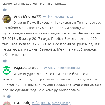
скоро вам предстоит менять парк....
Andy
(
Andrew77
)
Ник
месяц назад
R
У меня Пежо Боксер и Фольксваген Транспортер.
На обеих машинах климат-контроль и заводская
мультимедийная система с видеокамерой. Фольксваген
Т6 2016г, Боксер 2017 года. Пробег Боксера около 400
тыс, Фольксвагена– 280 тыс. Всё время за рулём одни и
те же люди, машины бережём. Менять не собираюсь,
ибо не на что
Раджешь
(
Woolli
)
Andy
2 месяца назад
R
А меня удивляет , что при таком большом
количестве наездов грузовой техникой на людей при
движении задним ходом, для городских фургонов до сих
пор не сделали заднюю камеру обязаловкой
19
Ник
(
leak
)
Раджешь
месяц назад
R