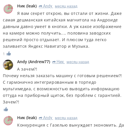
Ник
(
leak
)
Andy
месяц назад
R
Я вам секрет открою, вы отстали от жизни. Даже
самая дешманская китайская магнитола на Андроиде
давным давно умеет в кнопки. А уж какое изображение
на камере можно получить.... половина заводских
решений просто отдыхает. И плюсом туда легко
заливается Яндекс Навигатор и Музыка.
1
Andy
(
Andrew77
)
Ник
месяц назад
R
А зачем?!
Почему нельзя заказать машину с готовым решением?!
С гармонично интегрированным в торпедо
мультимедиа, с возможностью выводить информацию
оттуда на приборный щиток, без проблем с гарантией.
Зачем?!
Ник
(
leak
)
Andy
месяц назад
R
Конкуренция с Газелью вынуждает экономить. Да