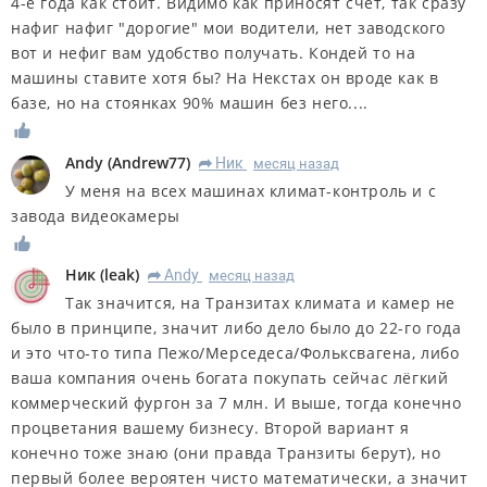
4-е года как стоит. Видимо как приносят счёт, так сразу
нафиг нафиг "дорогие" мои водители, нет заводского
вот и нефиг вам удобство получать. Кондей то на
машины ставите хотя бы? На Некстах он вроде как в
базе, но на стоянках 90% машин без него....
Andy
(
Andrew77
)
Ник
месяц назад
R
У меня на всех машинах климат-контроль и с
завода видеокамеры
Ник
(
leak
)
Andy
месяц назад
R
Так значится, на Транзитах климата и камер не
было в принципе, значит либо дело было до 22-го года
и это что-то типа Пежо/Мерседеса/Фольксвагена, либо
ваша компания очень богата покупать сейчас лёгкий
коммерческий фургон за 7 млн. И выше, тогда конечно
процветания вашему бизнесу. Второй вариант я
конечно тоже знаю (они правда Транзиты берут), но
первый более вероятен чисто математически, а значит