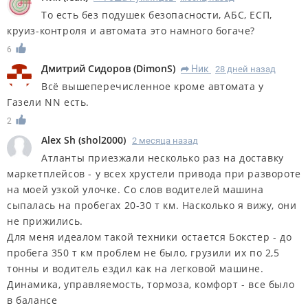
То есть без подушек безопасности, АБС, ЕСП,
круиз-контроля и автомата это намного богаче?
6
Дмитрий Сидоров
(
DimonS
)
Ник
28 дней назад
R
Всё вышеперечисленное кроме автомата у
Газели NN есть.
2
Alex Sh
(
shol2000
)
2 месяца назад
Атланты приезжали несколько раз на доставку
маркетплейсов - у всех хрустели привода при развороте
на моей узкой улочке. Со слов водителей машина
сыпалась на пробегах 20-30 т км. Насколько я вижу, они
не прижились.
Для меня идеалом такой техники остается Бокстер - до
пробега 350 т км проблем не было, грузили их по 2,5
тонны и водитель ездил как на легковой машине.
Динамика, управляемость, тормоза, комфорт - все было
в балансе