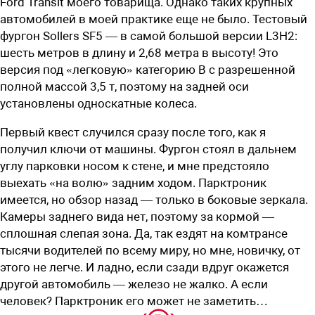
Ford Transit моего товарища. Однако таких крупных
автомобилей в моей практике еще не было. Тестовый
фургон Sollers SF5 — в самой большой версии L3H2:
шесть метров в длину и 2,68 метра в высоту! Это
версия под «легковую» категорию B с разрешенной
полной массой 3,5 т, поэтому на задней оси
установлены односкатные колеса.
Первый квест случился сразу после того, как я
получил ключи от машины. Фургон стоял в дальнем
углу парковки носом к стене, и мне предстояло
выехать «на волю» задним ходом. Парктроник
имеется, но обзор назад — только в боковые зеркала.
Камеры заднего вида нет, поэтому за кормой —
сплошная слепая зона. Да, так ездят на комтрансе
тысячи водителей по всему миру, но мне, новичку, от
этого не легче. И ладно, если сзади вдруг окажется
другой автомобиль — железо не жалко. А если
человек? Парктроник его может не заметить…