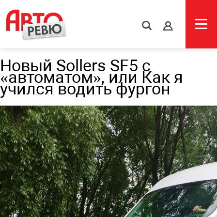
s
Новый Sollers SF5 с
«автоматом», или Как я
учился водить фургон