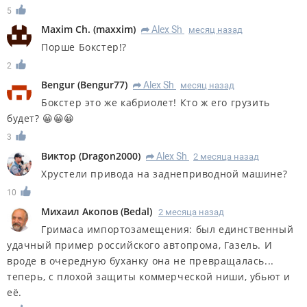
5
Maxim Ch.
(
maxxim
)
Alex Sh
месяц назад
R
Порше Бокстер!?
2
Bengur
(
Bengur77
)
Alex Sh
месяц назад
R
Бокстер это же кабриолет! Кто ж его грузить
будет? 😀😀😀
3
Виктор
(
Dragon2000
)
Alex Sh
2 месяца назад
R
Хрустели привода на заднеприводной машине?
10
Михаил Акопов
(
Bedal
)
2 месяца назад
Гримаса импортозамещения: был единственный
удачный пример российского автопрома, Газель. И
вроде в очередную буханку она не превращалась...
теперь, с плохой защиты коммерческой ниши, убьют и
её.