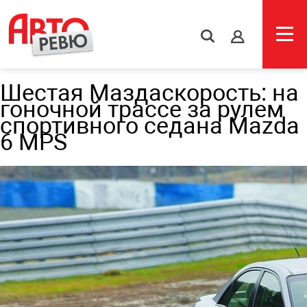
s
Шестая Маздаскорость: на
гоночной трассе за рулем
спортивного седана Mazda
6 MPS